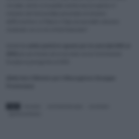
circolate, anche se la partita sembra ancora aperta e il
ministero del Sud avrebbe presentato al ministero
dell’Economia e a Palazzo Chigi una possibile soluzione
strutturale con un mix di fonti finanziarie”.
Quindi da
subito partirà lo sgravio per tre anni (dal 2021 al
2023)
per poi rinviare ad un accordo con la Commissione
Europea la proroga fino al 2029.
(Nella foto il Ministro per il Mezzogiorno Giuseppe
Provenzano)
TAGS
bonussud
commissioneeuropea
provenzano
sgraviocontributivo