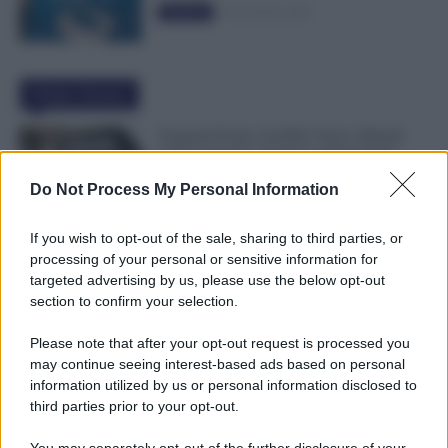
5 Novembre 2025
Evidenza
Ultime Notizie
Trasporti Fermi, Scaffali Vuoti e Ritardi
nelle Consegne: Sciopero degli Autisti
8 Agosto 2026
Cronaca sindacale
Do Not Process My Personal Information
If you wish to opt-out of the sale, sharing to third parties, or
Emissione Urgente NoiPA: 9.300
processing of your personal or sensitive information for
Dipendenti Interessati per gli Stipendi di
targeted advertising by us, please use the below opt-out
Luglio e Agosto
section to confirm your selection.
8 Agosto 2026
Evidenza
Please note that after your opt-out request is processed you
may continue seeing interest-based ads based on personal
Pensioni 2027, Aumenta l’Età per la
information utilized by us or personal information disclosed to
Vecchiaia e Servono Più Contributi: Ecco
third parties prior to your opt-out.
Tutti i Nuovi Requisiti
8 Agosto 2026
Evidenza