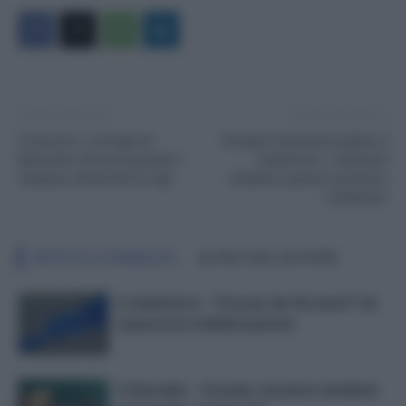
Articolo precedente
Articolo successivo
Crescono i contagi nei
Sciopero lavoratori pulizie, il
laboratori che processano i
manifesto: i sindacati
tamponi, denuncia Fp Cgil
chiedono questo aumento
retributivo
ARTICOLI CORRELATI
ALTRO DALL'AUTORE
il manifesto – Precari da 36 mesi? Ue
imporrà la stabilizzazione
Il Giornale – Scuola, vacanze natalizie