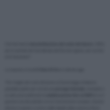
Che fine farà la
decontribuzione del costo del lavoro
(-30%)
per le aziende del Sud attivata dal Decreto agosto, per ora fino
al 31 dicembre?
La risposta ce la dà
Il Sole 24 Ore
in edicola oggi:
“Per il taglio del costo del lavoro al Sud la legge di bilancio
potrebbe partire per ora da una
proroga triennale,
rinviando a
un altro provvedimento la
stabilizzazione fino al 2029
di cui il
governo sta discutendo con la Commissione europea. Questo
almeno è quanto si evince dalle tabelle della manovra finora