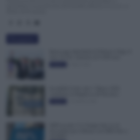
TuttoLavoro24.it è un sito di informazione giornalistica e
specialistica sui grandi temi dell’attualità attinenti al Lavoro, ai
Diritti, all’Economia.
Più popolari
Busta paga dipendenti di Palazzo Chigi, Il
Sole 24 Ore: aumento da 9.500 euro
9 Marzo 2022
Evidenza
Invalidità Civile: dal 1° Marzo 2026
Cambiano le Regole in 40 Province
13 Febbraio 2026
Evidenza
INPS ricorda “C’è Tempo fino al 14
Novembre per il Bonus con ISEE Fino a
50.000€”