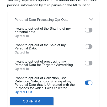
You may separately opt-out of the further disclosure of your
personal information by third parties on the IAB’s list of
downstream participants.
Categorie
Personal Data Processing Opt Outs
This information may also be disclosed by us to third parties
on the IAB’s List of Downstream Participants that may further
Evidenza
20716
I want to opt-out of the Sharing of my
disclose it to other third parties.
personal data.
Lavoro & Diritti
14923
Opted In
Cronaca sindacale
8053
Politica
5140
I want to opt-out of the Sale of my
Scuola & Formazione
3013
Personal Data.
Opted In
Economia & Lavoro
1125
Fisco & Tasse
533
I want to opt-out of processing my
Senza categoria
371
Personal Data for Targeted Advertising.
Opted In
I want to opt-out of Collection, Use,
Retention, Sale, and/or Sharing of my
TuttoLavoro24.it Testata giornalistica registrata presso il Tribunale di
Personal Data that Is Unrelated with the
Roma al n. 97/2020 del 25 settembre 2020 - Aut. ROC n. 39028
Purposes for which it was collected.
Opted Out
Editore:
Nevera Editore s.r.l.
via Tiburtina, 5 - 00185 Roma
Direttore Responsabile: Alessandra Decini
CONFIRM
redazione:
redazione@tuttolavoro24.it
pubblicità:
advertising@tuttolavoro24.it