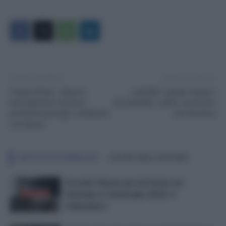
Articolo precedente
Articolo successivo
Il Sole 24 Ore – Blocco
LAVORO. Landini, Furlan e
licenziamenti, Governo
Bombardieri: subito confronto
promette proroga. I sindacati:
con Governo
non basta
ARTICOLI CORRELATI
ALTRO DALL'AUTORE
Scuole Chiuse per le Feste tra
Gennaio e Carnevale 2026: il
Calendario