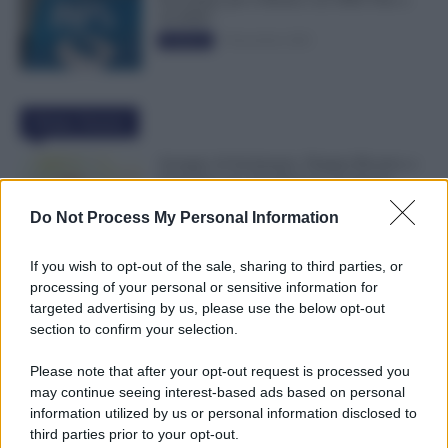
50.000€”
5 Novembre 2025
Evidenza
Ultime Notizie
Assegno di Inclusione, Doppia Ricarica a
Settembre per Chi Rinnova ad Agosto
9 Agosto 2026
Evidenza
Do Not Process My Personal Information
If you wish to opt-out of the sale, sharing to third parties, or
NoiPA, 10 e 11 Agosto Due Emissioni
processing of your personal or sensitive information for
Decisive: Prima l’Urgente, Poi il Nuovo
targeted advertising by us, please use the below opt-out
Contratto Scuola
section to confirm your selection.
9 Agosto 2026
Evidenza
Please note that after your opt-out request is processed you
may continue seeing interest-based ads based on personal
Bonus 1.000 Euro INPS per le Famiglie
information utilized by us or personal information disclosed to
per Sempre: il Governo Pensa alla Svolta
third parties prior to your opt-out.
nella Manovra 2027