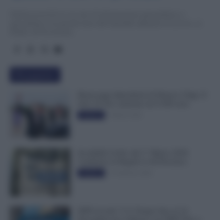
TuttoLavoro24.it è un sito di informazione giornalistica e
specialistica sui grandi temi dell’attualità attinenti al Lavoro, ai
Diritti, all’Economia.
Più popolari
Busta paga dipendenti di Palazzo Chigi, Il
Sole 24 Ore: aumento da 9.500 euro
9 Marzo 2022
Evidenza
Invalidità Civile: dal 1° Marzo 2026
Cambiano le Regole in 40 Province
13 Febbraio 2026
Evidenza
INPS ricorda “C’è Tempo fino al 14
Novembre per il Bonus con ISEE Fino a