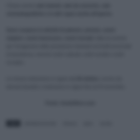
Chiuse anche
sale teatrali, sale da concerto, sale
cinematografiche e in altri spazi anche all’aperto.
Sono sospese le attività di palestre, piscine, centri
natatori, centri benessere, centri termali
, fatta eccezione
per l’erogazione delle prestazioni rientranti nei livelli essenziali
di assistenza, nonché centri culturali, centri sociali e centri
ricreativi.
Le misure entreranno in vigore dal
26 ottobre
, ovvero da
domani (lunedì) e resteranno in vigore fino al 24 novembre.
Fonte:
ilsole24ore.com
TAGS
attivitàcommerciali
chiusure
dpcm
serrata