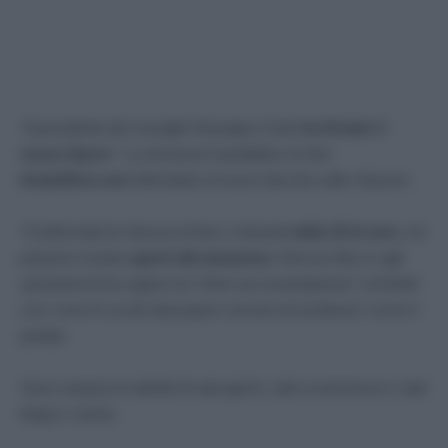
“Il presidente del consiglio Giuseppe Conte
ha firmato il
nuovo Dpcm“
. Lo annuncia il quotidiano on-line
ilsole24ore.com
riferendosi al nuovo decreto sulle chiusure.
“Confermata la chiusura di bar e ristoranti
dalle 18 di sera
, ma
potranno restare
aperti alla domenica
. Nessun blocco agli
spostamenti tra regioni ma “forte raccomandazione” a limitarli
così come le uscite dal proprio comune di residenza“
scrive il
portale.
Sono sospese le attività di sale giochi, sale scommesse e sale
bingo e casinò.