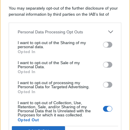
9 Agosto 2026
Evidenza
You may separately opt-out of the further disclosure of your
personal information by third parties on the IAB’s list of
downstream participants.
Categorie
Personal Data Processing Opt Outs
This information may also be disclosed by us to third parties
on the IAB’s List of Downstream Participants that may further
Evidenza
20728
I want to opt-out of the Sharing of my
disclose it to other third parties.
personal data.
Lavoro & Diritti
14933
Opted In
Cronaca sindacale
8053
Politica
5140
I want to opt-out of the Sale of my
Scuola & Formazione
3015
Personal Data.
Opted In
Economia & Lavoro
1125
Fisco & Tasse
533
I want to opt-out of processing my
Senza categoria
371
Personal Data for Targeted Advertising.
Opted In
I want to opt-out of Collection, Use,
Retention, Sale, and/or Sharing of my
TuttoLavoro24.it Testata giornalistica registrata presso il Tribunale di
Personal Data that Is Unrelated with the
Roma al n. 97/2020 del 25 settembre 2020 - Aut. ROC n. 39028
Purposes for which it was collected.
Opted Out
Editore:
Nevera Editore s.r.l.
via Tiburtina, 5 - 00185 Roma
Direttore Responsabile: Alessandra Decini