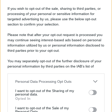
If you wish to opt-out of the sale, sharing to third parties, or
Permessi Legge 104 Attaccati alle Ferie: si
processing of your personal or sensitive information for
Possono Usare per Allungare le Vacanze?
targeted advertising by us, please use the below opt-out
Ecco i Limiti
section to confirm your selection.
10 Agosto 2026
Evidenza
Please note that after your opt-out request is processed you
may continue seeing interest-based ads based on personal
Buste Paga, i Dipendenti Guadagnano 78
information utilized by us or personal information disclosed to
Volte in Meno di un Dirigente. Cresce il
third parties prior to your opt-out.
Divario nelle Grandi Aziende
9 Agosto 2026
Economia & Lavoro
You may separately opt-out of the further disclosure of your
personal information by third parties on the IAB’s list of
downstream participants.
Categorie
Personal Data Processing Opt Outs
This information may also be disclosed by us to third parties
on the IAB’s List of Downstream Participants that may further
Evidenza
20736
I want to opt-out of the Sharing of my
disclose it to other third parties.
personal data.
Lavoro & Diritti
14939
Opted In
Cronaca sindacale
8053
Politica
5140
I want to opt-out of the Sale of my
Scuola & Formazione
3016
Personal Data.