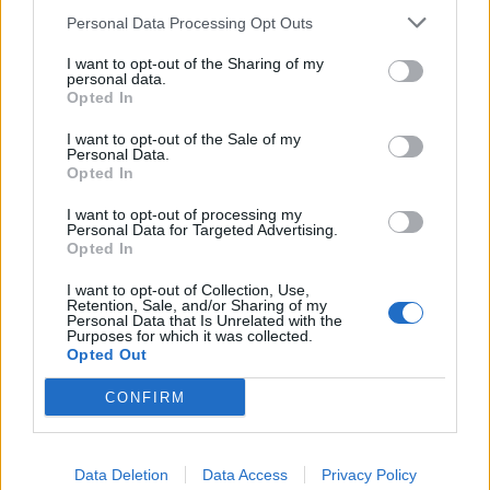
Categorie
Personal Data Processing Opt Outs
This information may also be disclosed by us to third parties
on the IAB’s List of Downstream Participants that may further
Evidenza
20711
I want to opt-out of the Sharing of my
disclose it to other third parties.
personal data.
Lavoro & Diritti
14921
Opted In
Cronaca sindacale
8051
Politica
5140
I want to opt-out of the Sale of my
Scuola & Formazione
3012
Personal Data.
Opted In
Economia & Lavoro
1125
Fisco & Tasse
533
I want to opt-out of processing my
Senza categoria
371
Personal Data for Targeted Advertising.
Opted In
I want to opt-out of Collection, Use,
Retention, Sale, and/or Sharing of my
TuttoLavoro24.it Testata giornalistica registrata presso il Tribunale di
Personal Data that Is Unrelated with the
Roma al n. 97/2020 del 25 settembre 2020 - Aut. ROC n. 39028
Purposes for which it was collected.
Opted Out
Editore:
Nevera Editore s.r.l.
via Tiburtina, 5 - 00185 Roma
Direttore Responsabile: Alessandra Decini
CONFIRM
redazione:
redazione@tuttolavoro24.it
pubblicità:
advertising@tuttolavoro24.it
Powered by
inNUbes s.r.l.
Copyright © 2024 Nevera Editore s.r.l. - "Photo
Credits: L'editore ha i diritti di utilizzo delle immagini presenti sul sito"
Data Deletion
Data Access
Privacy Policy
Preferenze Privacy