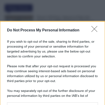
Ultime Notizie
Bonus 100 Euro, Spunta la Data del
Pagamento INPS di Agosto: Attenzione
Anche alla Busta Paga
Do Not Process My Personal Information
7 Agosto 2026
Evidenza
If you wish to opt-out of the sale, sharing to third parties, or
Comunicato n. 69 NoiPA: Emissione
processing of your personal or sensitive information for
Speciale 18 Agosto. Pagamenti in Arrivo
targeted advertising by us, please use the below opt-out
per Scuola e Vigili del Fuoco
section to confirm your selection.
7 Agosto 2026
Evidenza
Please note that after your opt-out request is processed you
may continue seeing interest-based ads based on personal
Assegno Unico, Novità INPS: 50.000
information utilized by us or personal information disclosed to
Famiglie in Più Potranno Fare Domanda
third parties prior to your opt-out.
7 Agosto 2026
Evidenza
You may separately opt-out of the further disclosure of your
personal information by third parties on the IAB’s list of
downstream participants.