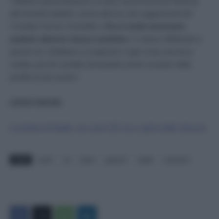
“
Abbiamo già predisposto un piano specificamente dedicato
alle festività natalizie, anche alla luce dei suggerimenti del
Comitato Tecnico Scientifico.
Ora si rende necessaria
qualche ulteriore misura restrittiva
. Ci stiamo riflettendo in
queste ore. Dobbiamo scongiurare a ogni costo una terza
ondata, perché sarebbe devastante anche sul piano della
perdita di vite umane”.
LEGGI ANCHE:
Lockdown di Natale, non solo il 25: ecco i giorni delle chiusure
TAGS
conte
cts
dpcm
giannini
natale
restrizioni