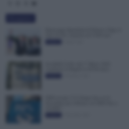
Più popolari
Busta paga dipendenti di Palazzo Chigi, Il
Sole 24 Ore: aumento da 9.500 euro
9 Marzo 2022
Evidenza
Invalidità Civile: dal 1° Marzo 2026
Cambiano le Regole in 40 Province
13 Febbraio 2026
Evidenza
INPS ricorda “C’è Tempo fino al 14
Novembre per il Bonus con ISEE Fino a
50.000€”
5 Novembre 2025
Evidenza