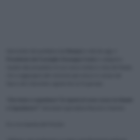
Intervistato dal quotidiano
La Stampa
in edicola oggi, il
Presidente del Consiglio Giuseppe Conte
è categorico
rispetto alla prospettiva di una nuova stretta in vista del Natale,
che si aggiungerà alle restrizioni già messe in campo dal
Dpcm del 3 dicembre vigente fino al 15 gennaio.
“
Che feste ci aspettano? Si riparla di zone rosse tra Natale
e Capodanno?”
domanda il giornalista Massimo Giannini.
Ecco la risposta del Premier: