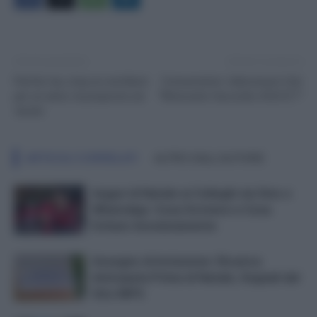
Articolo precedente
Articolo successivo
Partite Iva, stop ai contributi
Consumatori. Adiconsum Cisl:
per un anno: la proposta sul
“Rinnovato l'accordo A.N.CO.T”
tavolo
ARTICOLI CORRELATI
ALTRO DALL'AUTORE
Auguri di Natale ai Colleghi via Sms o
WhatsApp: Cosa Scrivere e Cosa
Evitare Assolutamente
Assegno di Inclusione: Ricarica
Anticipata Prima di Natale, Segnali dal
Sito INPS