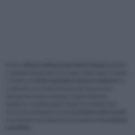
Mentre il
Ministro dell’Istruzione Patrizio Bianchi
parlando
in audizione davanti alle Commissioni Cultura riunite di Senato
e Camera sul
«Piano nazionale di ripresa e resilienza»
ha
confermato che c’è tutta l’intenzione del Governo di far
riprendere la scuola in presenza, a partire dalle aree
periferiche, si sarebbe aperto il fronte di chi all’interno del
Governo ha mal digerito la scelta
di chiudere tutte le scuole
senza operare una selezione anche sulla base delle
evidenze
scientifiche.