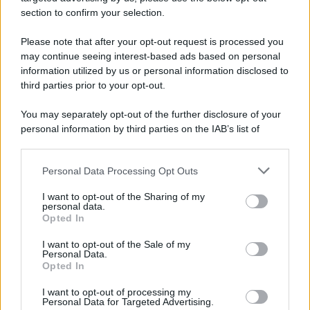
INPS
section to confirm your selection.
6 Agosto 2026
Evidenza
Please note that after your opt-out request is processed you
may continue seeing interest-based ads based on personal
Rimborso 730, Partono i Bonifici INPS.
information utilized by us or personal information disclosed to
Arriva la Svolta
third parties prior to your opt-out.
6 Agosto 2026
Evidenza
You may separately opt-out of the further disclosure of your
personal information by third parties on the IAB’s list of
downstream participants.
Categorie
Personal Data Processing Opt Outs
This information may also be disclosed by us to third parties
on the IAB’s List of Downstream Participants that may further
Evidenza
20701
I want to opt-out of the Sharing of my
disclose it to other third parties.
personal data.
Lavoro & Diritti
14913
Opted In
Cronaca sindacale
8051
Politica
5139
I want to opt-out of the Sale of my
Scuola & Formazione
3011
Personal Data.
Opted In
Economia & Lavoro
1125
Fisco & Tasse
533
I want to opt-out of processing my
Senza categoria
371
Personal Data for Targeted Advertising.