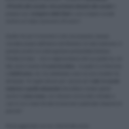
«Priorità alla scuola» che protesta davanti alle scuole
e
prepara uno «
sciopero della Dad»
e uno sciopero sociale
insieme ai Cobas il prossimo 26 marzo”.
Quella che per il momento è solo una proposta, dunque
verrebbe proprio dall’interno del Ministero di viale trastevere. A
portarla avanti è la sottosegretaria pentastellata Barbara
Floridia (in foto) – che in rappresentanza del suo partito ha, nei
fatti, preso il posto di
Lucia Azzolina
– la quale in un’intervista
a
AdnKronos
, ieri, ha sottolineato come occorra rivedere ha
dichiarato:
“le regole almeno per i più piccoli.
I nidi, le scuole
materne e quelle elementari
dovrebbero restare aperte
anche in
zona rossa
, con chiusure circoscritte e limitate a
casi in cui vi siano focolai riconosciuti o particolari situazioni di
pericolo”.
Resta aggiornato con noi. Unisciti alla nostra