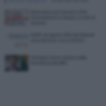
ARTICOLI CORRELATI
ALTRO DALL'AUTORE
Buoni pasto per Docenti e ATA:
Emendamento in Senato e 3 Anni di
Arretrati
NoiPA, da agosto 2023 gli Stipendi
sono più bassi: ecco il motivo
Giuseppe Conte sospeso dalla
Presidenza del M5S