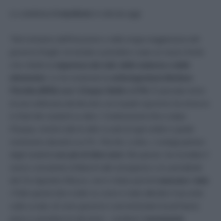
Lo sottolinea
il manifesto
in edicola oggi:
“
Nel ministero dell’Istruzione e nella mega-maggioranza del
governo Draghi, ha iniziato a prendere corpo un nuovo fronte
che chiede la
riapertura dei nidi, delle materne e delle
elementari.
Lo ha sostenuto la
sottosegretaria Barbara
Floridia (M5S) con i Cinque Stelle e il Pd.
È passata meno
di una settimana dal decreto con il quale il governo ha rimesso
in Dad otto studenti su dieci. Continueranno fino a dopo
Pasqua, mentre tutte le altre scuole di ogni ordine e grado
resteranno davanti a un Pc. Perché, si dice, i contagi partono
dagli studenti
con più di dieci anni.
Ma questo, ha ricordato il
nuovo consulente di Bianchi alle emergenze e ex presidente
del Cts Agostino Miozzo, non è chiaro perché
mancano i dati.
«Tutto questo dice molto su come è stato allestito il racconto
sulla scuola, di come governo e amministratori locali hanno
preso e prendono le decisioni – sostiene il
movimento