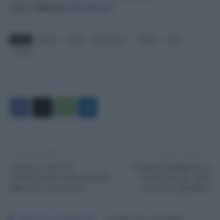
pagina
Telegram
cliccando qui
.
TAGS
bianchi
Covid
decretocovid
floridia
m5s
scuola
Articolo precedente
Articolo successivo
Vaccino, in arrivo le
Congedo obbligatorio e
«chiamate» per evitare sprechi
facoltativo per i padri
delle dosi: ecco per chi
lavoratori dipendenti