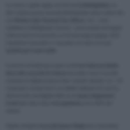
Un rinnovo, quello siglato nel 2014 da
Confartigianato
e le
altre Organizzazioni nazionali dell’artigianato hanno sottoscritto
con
Filcams-Cgil, Fisascat-Cisl, Uiltucs,
che – come
sottolinea Confartigianato Vicenza – aveva portato ad erogare
l’ultima tranche di aumento con la busta paga di giugno 2016.
Dopodichè le lavoratrici e i lavoratori non hanno ricevuto
aumenti per 5 anni esatti.
Sì perchè nel frattempo le parti sociali
non hanno prodotto
alcun altro accordo di rinnovo
lasciando a bocca asciutta
centinaia di migliaia di parrucchieri, estetisti, tatuatori, ecc. che
continuano a restare fermi con tabelle retributive di 5 anni fa,
ulteriormente assottigliate dalle ore di
cassa integrazione
Covid
fatte tutta la fase della
pandemia
(che è l’80% del
salario).
Tabelle retributive
tra le più basse d’Italia
dove il lavoratore