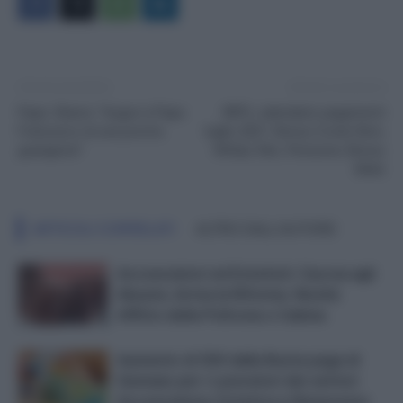
Articolo precedente
Articolo successivo
Papa. Sbarra: “Auguri a Papa
INPS, calendario pagamenti
Francesco di una pronta
luglio 2021: Bonus Covid, Rem,
guarigione”
NASpI, Rdc, Pensione, Bonus
Bebé
ARTICOLI CORRELATI
ALTRO DALL'AUTORE
Acconciatori ed Estetisti: Caccia agli
Abusivi, Arriva la Riforma. Novità
Affitto della Poltrona o Cabina
Aumento di 50€ dalla Busta paga di
Gennaio per i Lavoratori dei settori
Acconciatura, Estetica e Benessere