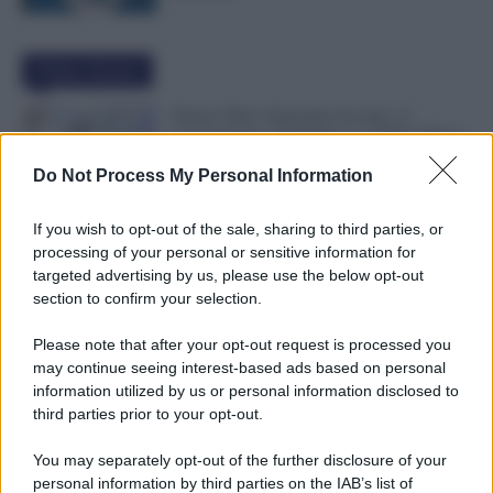
Ultime Notizie
Bonus Nido: Domande Accolte, in
Lavorazione o Prenotate. Le Ultime Mosse
INPS
Do Not Process My Personal Information
6 Agosto 2026
Evidenza
If you wish to opt-out of the sale, sharing to third parties, or
Rimborso 730, Partono i Bonifici INPS.
processing of your personal or sensitive information for
Arriva la Svolta
targeted advertising by us, please use the below opt-out
6 Agosto 2026
Evidenza
section to confirm your selection.
Please note that after your opt-out request is processed you
may continue seeing interest-based ads based on personal
Statali, Firmato Oggi il Contratto: Aumenti
information utilized by us or personal information disclosed to
fino a 221 Euro e Arretrati dal 2025
third parties prior to your opt-out.
6 Agosto 2026
Cronaca sindacale
You may separately opt-out of the further disclosure of your
personal information by third parties on the IAB’s list of