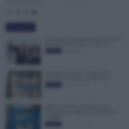
Diritti, all’Economia.
Più popolari
Busta paga dipendenti di Palazzo Chigi, Il
Sole 24 Ore: aumento da 9.500 euro
9 Marzo 2022
Evidenza
Invalidità Civile: dal 1° Marzo 2026
Cambiano le Regole in 40 Province
13 Febbraio 2026
Evidenza
INPS ricorda “C’è Tempo fino al 14
Novembre per il Bonus con ISEE Fino a
50.000€”
5 Novembre 2025
Evidenza