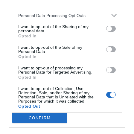
downstream participants.
Categorie
Personal Data Processing Opt Outs
This information may also be disclosed by us to third parties
on the IAB’s List of Downstream Participants that may further
Evidenza
20700
I want to opt-out of the Sharing of my
disclose it to other third parties.
personal data.
Lavoro & Diritti
14912
Opted In
Cronaca sindacale
8051
Politica
5139
I want to opt-out of the Sale of my
Scuola & Formazione
3011
Personal Data.
Opted In
Economia & Lavoro
1125
Fisco & Tasse
533
I want to opt-out of processing my
Senza categoria
371
Personal Data for Targeted Advertising.
Opted In
I want to opt-out of Collection, Use,
Retention, Sale, and/or Sharing of my
TuttoLavoro24.it Testata giornalistica registrata presso il Tribunale di
Personal Data that Is Unrelated with the
Roma al n. 97/2020 del 25 settembre 2020 - Aut. ROC n. 39028
Purposes for which it was collected.
Opted Out
Editore:
Nevera Editore s.r.l.
via Tiburtina, 5 - 00185 Roma
Direttore Responsabile: Alessandra Decini
CONFIRM
redazione:
redazione@tuttolavoro24.it
pubblicità:
advertising@tuttolavoro24.it
Powered by
inNUbes s.r.l.
Copyright © 2024 Nevera Editore s.r.l. - "Photo