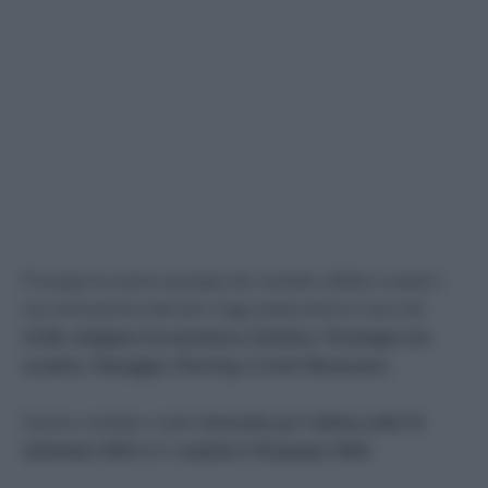
Prosegue la nostra rassegna dei contratti collettivi scaduti e
non rinnovati da molti anni. Oggi analizzeremo il caso del
CCNL artigiano Acconciatura, Estetica, Tricologia non
curativa, Tatuaggio, Piercing e Centri Benessere.
Questo contratto è stato
rinnovato per l’ultima volta l’8
settembre 2014
ed è
scaduto il 30 giugno 2016
.