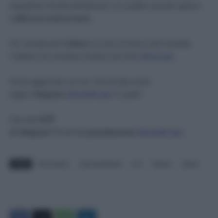
inquadrato al livello dell’operario con qualifica prende appena
1.209 euro lordi al mese.
Per visualizzare
l’ultimo
accordo di rinnovo del Contratto
Collettivo Acconciatura Estetica del 2014
clicca qui
.
Resta aggiornato con noi. Unisciti alla nostra
pagina
Telegram
cliccando qui
. E’ gratis!
Non hai
l’APP
di Telegram?
Scaricala
gratuitamente
cliccando qui.
TAGS
Acconciatori
Aumentisalariali
ccnl
Estetica
salario