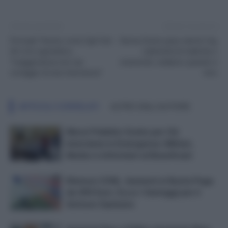
Articolo precedente
Articolo successivo
Portuali Trieste, nota Cgil-Cisl-
Senza Green pass niente Cig,
Uil: sì lo sgombero,
indennità di malattia o
“maggioranza non sia
maternità: vediamo quando è
ostaggio di una minoranza”
vero
ARTICOLI CORRELATI
ALTRO DALL'AUTORE
Mezzi Pubblici Gratis per Chi
Interviene in Emergenza: Militari,
Medici e Infermieri al Beneficiari
Rinnovo CCNL: Aumenti in Busta Paga
da 490 Euro. Ecco i Vantaggi per il
Settore Sanitario