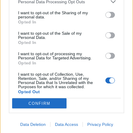
Personal Data Processing Opt Outs
This information may also be disclosed by us to third parties
on the IAB’s List of Downstream Participants that may further
Evidenza
20700
I want to opt-out of the Sharing of my
disclose it to other third parties.
personal data.
Lavoro & Diritti
14912
Opted In
Cronaca sindacale
8051
Politica
5139
I want to opt-out of the Sale of my
Scuola & Formazione
3011
Personal Data.
Opted In
Economia & Lavoro
1125
Fisco & Tasse
533
I want to opt-out of processing my
Senza categoria
371
Personal Data for Targeted Advertising.
Opted In
I want to opt-out of Collection, Use,
Retention, Sale, and/or Sharing of my
TuttoLavoro24.it Testata giornalistica registrata presso il Tribunale di
Personal Data that Is Unrelated with the
Roma al n. 97/2020 del 25 settembre 2020 - Aut. ROC n. 39028
Purposes for which it was collected.
Opted Out
Editore:
Nevera Editore s.r.l.
via Tiburtina, 5 - 00185 Roma
Direttore Responsabile: Alessandra Decini
CONFIRM
redazione:
redazione@tuttolavoro24.it
pubblicità:
advertising@tuttolavoro24.it
Powered by
inNUbes s.r.l.
Copyright © 2024 Nevera Editore s.r.l. - "Photo
Credits: L'editore ha i diritti di utilizzo delle immagini presenti sul sito"
Data Deletion
Data Access
Privacy Policy
Preferenze Privacy