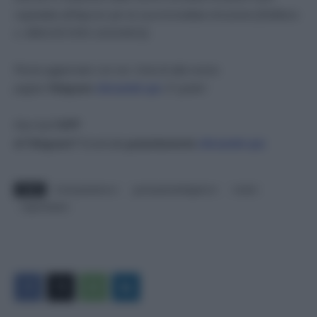
segnalata all’Agcom per la sua immediata rimozione [Delibera
n. 680/13/CONS 12/12/2013]
.
Resta aggiornato con noi. Unisciti alla nostra
pagina
Telegram
cliccando qui
. E’ gratis!
Non hai
l’APP
di Telegram?
Scaricala
gratuitamente
cliccando qui.
TAGS
Greenpasslavoro
greenpassobbligatorio
medici
nogreenpass