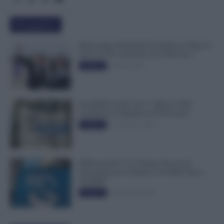
Più popolari
Busta paga dipendenti di Palazzo Chigi, Il
Sole 24 Ore: aumento da 9.500 euro
9 Marzo 2022
Evidenza
Invalidità Civile: dal 1° Marzo 2026
Cambiano le Regole in 40 Province
13 Febbraio 2026
Evidenza
INPS ricorda “C’è Tempo fino al 14
Novembre per il Bonus con ISEE Fino a
50.000€”
5 Novembre 2025
Evidenza