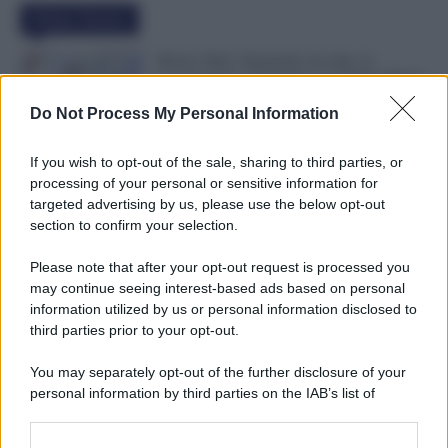
Ultime Notizie
Bonus Nido: Domande Accolte, in
Lavorazione o Prenotate. Le Ultime Mosse
INPS
Do Not Process My Personal Information
6 Agosto 2026
Evidenza
If you wish to opt-out of the sale, sharing to third parties, or
Rimborso 730, Partono i Bonifici INPS.
processing of your personal or sensitive information for
Arriva la Svolta
targeted advertising by us, please use the below opt-out
6 Agosto 2026
Evidenza
section to confirm your selection.
Please note that after your opt-out request is processed you
may continue seeing interest-based ads based on personal
Statali, Firmato Oggi il Contratto: Aumenti
information utilized by us or personal information disclosed to
fino a 221 Euro e Arretrati dal 2025
third parties prior to your opt-out.
6 Agosto 2026
Cronaca sindacale
You may separately opt-out of the further disclosure of your
personal information by third parties on the IAB’s list of
downstream participants.
Categorie