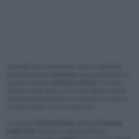
Il dato delle assenze da lavoro per ragioni di malattia nella
giornata d’esordio del
Green pass
in tutti i luoghi di lavoro non
è passato inosservato
all’Ordine dei Medici.
Il 15 ottobre
infatti Inps ha fatto sapere che l’invio dei certificati medici da
parte dei lavoratori dipendenti è cresciuto del 23% rispetto al
venerdì precedente. Un cifra considerevole.
Ecco perchè
l’Ordina dei Medici, con il suo Presidente
Filippo Anelli,
ha deciso di meglio puntualizzare in