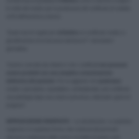
un’intervista al quotidiano
Il Mattino
come si devono svolgere
le visite del medico per la produzione del certificato di malattia
ai fini dell’assenza a lavoro.
“Quali sono le regole per
richiedere
un certificato medico a
giustificazione di un’assenza dal lavoro?
”, domanda il
giornalista.
“Il primo concetto da chiarire è che i certificati
non possono
essere prodotti con una semplice comunicazione
telefonica del paziente
. Poi va aggiunto che
qualunque
medico specialista, ospedaliero, ambulatoriale, può certificare
una patologia dopo una visita in presenza, indicando i giorni di
prognosi”.
RIPRODUZIONE RISERVATA
– La riproduzione, su qualsiasi
supporto e in qualsiasi forma, dei contenuti del presente
articolo in violazione delle norme sul diritto di autore sarà