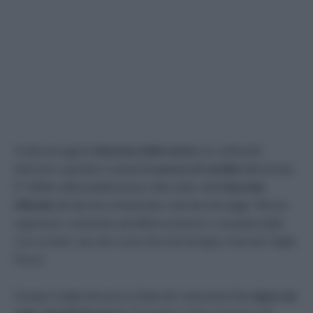
Scatta da oggi la
riduzione delle accise
sui carburanti
(benzina e gasolio) e quindi del
prezzo di vendita
alla pompa.
E’ l’effetto della pubblicazione nella notte sulla
Gazzetta
Ufficiale
del decreto ministeriale e del decreto legge “
Misure
urgenti per contrastare gli effetti economici e umanitari della
crisi ucraina
“, più noto come Decreto Energia o Decreto Taglia
Prezzi.
Dunque il taglio del prezzo finale del carburante
è in vigore da