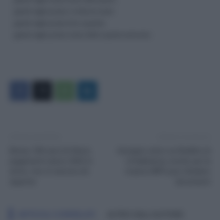
gasolio taglio prezzo e rimborso accise
gasolio taglio prezzo fino a quando
gasolio taglio prezzo marzo 2022 a quanto ammonta
Articolo precedente
Articolo successivo
Bonus 100 euro Ex Renzi,
Assegno unico su Reddito di
pagamenti marzo 2022 in
cittadinanza, novità: per la
arrivo: ma c’è ancora chi
ricarica INPS può chiedere
aspetta
documenti
ARTICOLI CORRELATI
ALTRO DALL'AUTORE