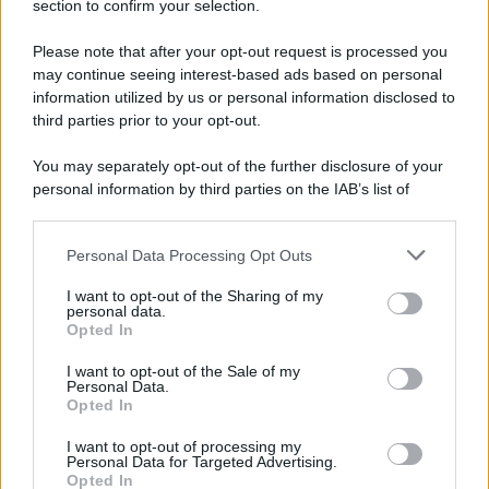
section to confirm your selection.
9 Agosto 2026
Evidenza
Please note that after your opt-out request is processed you
may continue seeing interest-based ads based on personal
Malattia Durante le Ferie, Può Arrivare la
information utilized by us or personal information disclosed to
Visita Fiscale: Attenzione all’Indirizzo
third parties prior to your opt-out.
9 Agosto 2026
Evidenza
You may separately opt-out of the further disclosure of your
personal information by third parties on the IAB’s list of
downstream participants.
Categorie
Personal Data Processing Opt Outs
This information may also be disclosed by us to third parties
on the IAB’s List of Downstream Participants that may further
Evidenza
20731
I want to opt-out of the Sharing of my
disclose it to other third parties.
personal data.
Lavoro & Diritti
14936
Opted In
Cronaca sindacale
8053
Politica
5140
I want to opt-out of the Sale of my
Scuola & Formazione
3015
Personal Data.
Opted In
Economia & Lavoro
1125
Fisco & Tasse
533
I want to opt-out of processing my
Senza categoria
371
Personal Data for Targeted Advertising.
Opted In