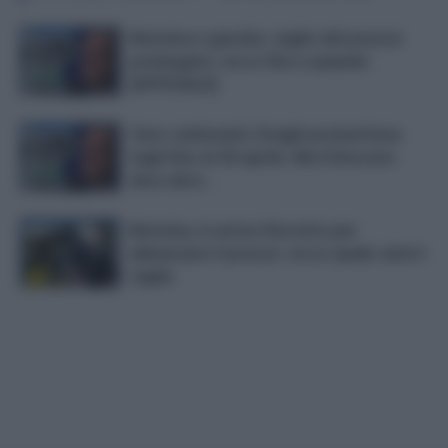
Benzina e gasolio, taglio del prezzo
prolungato: ecco fino a quando
[UFFICIALE]
Caro carburanti, Draghi prometteva
tagli fino al 30 aprile. Ma il Decreto
dice altro…
Benzina, in arrivo Decreto per
abbassare il prezzo: ecco quale sarà il
taglio