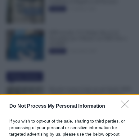
Cambiano le Regole in 40 Province
13 Febbraio 2026
Evidenza
INPS ricorda “C’è Tempo fino al 14
Novembre per il Bonus con ISEE Fino a
50.000€”
5 Novembre 2025
Evidenza
Ultime Notizie
Riscatto Laurea Gratis per gli Statali: INPS
Chiarisce Chi Può Ottenerlo e Quando
Spetta il Rimborso
Do Not Process My Personal Information
9 Agosto 2026
Evidenza
If you wish to opt-out of the sale, sharing to third parties, or
Dipendenti Senza Pausa e Buoni Pasto?
processing of your personal or sensitive information for
Spetta un Risarcimento Detassato: Novità
targeted advertising by us, please use the below opt-out
dal Fisco