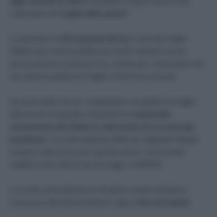
oggi, martedì 22 marzo.
Di quanto si riduce il prezzo del
carburante con il
taglio delle accise?
La riduzione è di
25 centesimi più Iva.
Cosicché il taglio
effettivo per chi ha la partita Iva è di 25 centesimi secchi
perchè possono scaricarsi l’Iva, mentre per i consumatori che
non hanno la partita Iva il taglio è di 30,5 (Iva inclusa).
Va anche detto che per i trasportatori con partita Iva il taglio
delle accise sul gasolio comporterà un
sostanziale
azzeramento del rimborso sulle accise di cui erano già
beneficiari
. Lo sconto praticato infatti non raggiunte l’attuale
rimborso sulle accise per il gasolio ad uso commerciale
stabilito in euro 403,22 decreto legge n.193/2016.
Lo sconto sarà praticato per 30 giorni a partire dal giorno
successivo alla data di entrate in vigore:
fino al 21 aprile.