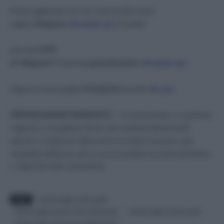
Resta aggiornato con noi. Unisciti alla nostra
pagina
Telegram
cliccando qui
. E’ gratis!
Non hai
l’APP
di Telegram?
Scaricala
gratuitamente
cliccando qui.
Segui la nostra pagina
Facebook
facendo
clic qui
.
RIPRODUZIONE RISERVATA
– La riproduzione, su qualsiasi
supporto e in qualsiasi forma, dei contenuti del presente
articolo in violazione delle norme sul diritto di autore sarà
segnalata all’Agcom per la sua immediata rimozione [Delibera
n. 680/13/CONS 12/12/2013]
.
TAGS
benzina taglio accise quale
benzina taglio prezzo marzo 2022 quale
benzina taglio prezzo quale
gasolio taglio accisa marzo 2022 quanto