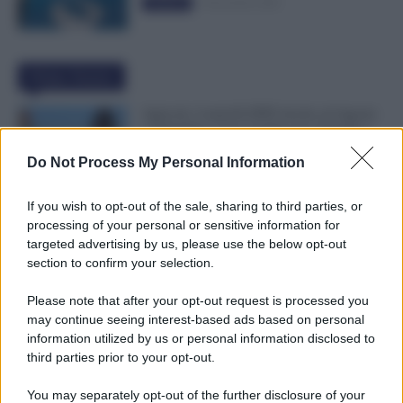
5 Novembre 2025
Evidenza
Ultime Notizie
Agricoli, Controlli INPS Anche ad Agosto
e Settembre: Cosa Cambia per Aziende e
Lavoratori
Do Not Process My Personal Information
8 Agosto 2026
Evidenza
If you wish to opt-out of the sale, sharing to third parties, or
Emissione Speciale Arretrati Visibile su
processing of your personal or sensitive information for
NoiPA: Ci Sono gli Importi Netti. Ecco il
targeted advertising by us, please use the below opt-out
Dettaglio
section to confirm your selection.
8 Agosto 2026
Evidenza
Please note that after your opt-out request is processed you
may continue seeing interest-based ads based on personal
Colf e Badanti, in Malattia Conservi il
information utilized by us or personal information disclosed to
Posto Fino a 270 Giorni: Cosa Prevede il
third parties prior to your opt-out.
Nuovo CCNL
8 Agosto 2026
Evidenza
You may separately opt-out of the further disclosure of your