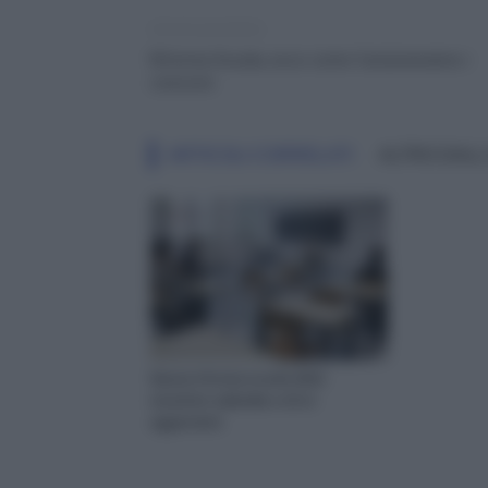
Articolo precedente
Riforma Scuola, ecco come funzioneranno i
concorsi
ARTICOLI CORRELATI
ALTRO DALL
Nuova riforma scuola 2022:
incentivo salariale a chi si
aggiornerà