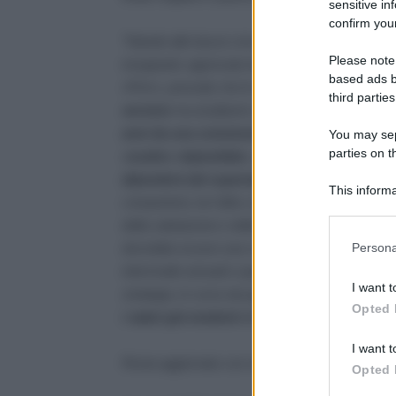
sensitive in
confirm your
“Stando alle bozze circolate il «pacchetto-scuol
Please note
insegnanti, approvato ieri dal consiglio dei minis
based ads b
«Pnrr», prevede che lo sviluppo della
carriera 
third parties
servizio
ma al pilastro neoliberale per eccellen
anni da una commissione integrato da un ispe
You may sepa
parties on t
«scatto» stipendiale,
sempre che ci siano le ri
dipenderà dal superamento di una verifica ch
This informa
comporterà, tra l’altro, la sostituzione del contr
Participants
della valutazione e della messa in prova perman
dovrebbe essere una «scuola di alta formazione 
Persona
intermedie annuali e quelle finali sulla base di
I want t
strategia, in corso da quando è iniziata la contro
Opted 
i salari già modesti e li vincola alla «produtti
I want t
Resta aggiornato con noi. Unisciti alla nostra p
Opted 