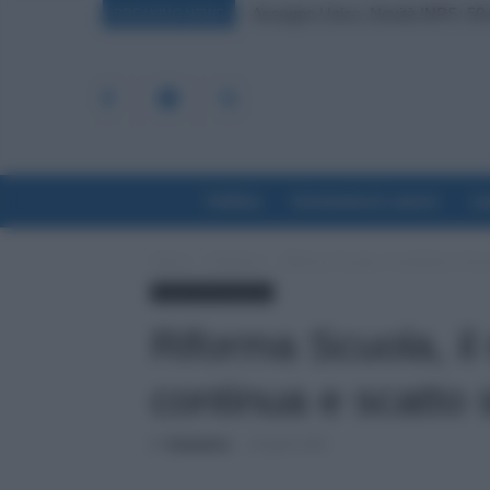
Assegno Unico, Novità INPS: 50.
Scuola, 4.160 Euro in Più per i
BREAKING NEWS
Politica
Economia & Lavoro
La
Home
Evidenza
Riforma Scuola, il manifesto: form
Scuola & Formazione
Riforma Scuola, il
continua e scatto s
Di
Redazione
-
22 Aprile 2022