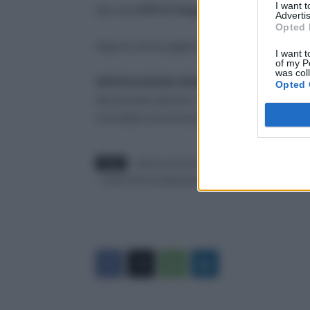
I want 
Non hai
l’APP di Telegram?
Scaricala
gratuit
Advertis
Opted 
Segui la nostra pagina
Facebook
facendo
clic 
I want t
of my P
was col
RIPRODUZIONE RISERVATA
– La riproduzion
Opted 
del presente articolo in violazione delle norme s
immediata rimozione [Delibera n. 680/13/CONS
TAGS
riforma carriere scuola 2022
riforma scuola
scuola riforma progressione carriera