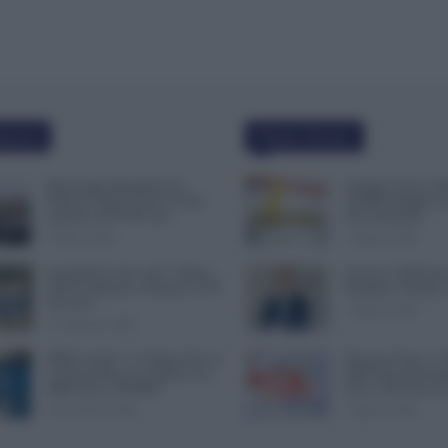
polari
Ultime Notizie
Busta paga dipendenti di
Assegno Unico, No
Palazzo Chigi, Il Sole 24 Ore:
50.000 Famiglie in
aumento da 9.500 euro
Fare Domanda
9 Marzo 2022
7 Agosto 2026
Invalidità Civile: dal 1° Marzo
Scuola, 4.160 Euro 
2026 Cambiano le Regole in 40
Dirigenti: Firmato
Province
7 Agosto 2026
13 Febbraio 2026
INPS ricorda “C’è Tempo fino al
Pensioni Sotto i 1.
14 Novembre per il Bonus con
ISEE Entro Settemb
ISEE Fino a 50.000€”
Fino a 350 Euro in
5 Novembre 2025
7 Agosto 2026