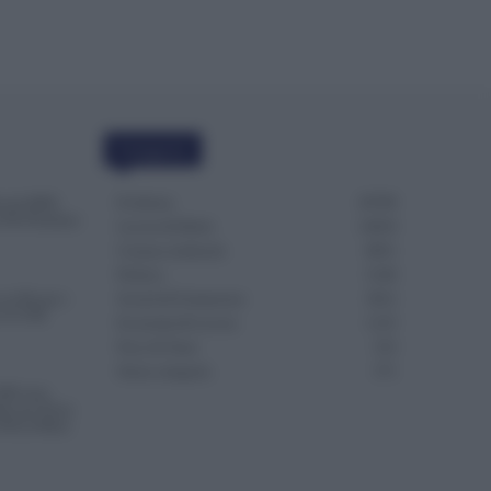
Categorie
Evidenza
20709
vità INPS:
 Più Potranno
Lavoro & Diritti
14919
Cronaca sindacale
8051
Politica
5140
in Più per i
Scuola & Formazione
3012
 il CCNL
Economia & Lavoro
1125
Fisco & Tasse
533
Senza categoria
371
000 euro,
re per Avere
 Più al Mese