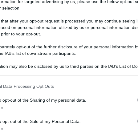
formation for targeted advertising by us, please use the below opt-out s
 selection.
a» con la riforma del reclutamento e della formazione degli
 that after your opt-out request is processed you may continue seeing i
tri nell’ambito del decreto per accelerare la realizzazione del
ased on personal information utilized by us or personal information dis
degli insegnanti non sarà più legato all’anzianità di
 prior to your opt-out.
za:
la formazione continua, alla valutazione fatta ogni 4
ttore tecnico o da un dirigente di un’altra scuola
.
Lo
rately opt-out of the further disclosure of your personal information by
he IAB’s list of downstream participants.
sorse o non siano bloccate da qualche «austerità»,
e assoggetterà la vita dell’insegnante al controllo
. Ciò
tion may also be disclosed by us to third parties on the IAB’s List of 
atto nazionale di lavoro con il sistema della competizione,
 that may further disclose it to other third parties.
ente. Il braccio esecutivo di questa nuova riforma profonda
dell’istruzione» i cui membri dovrebbero svolgere verifiche
l Data Processing Opt Outs
 una relazione presentata dal docente. Questa aggressiva
o opt-out of the Sharing of my personal data.
-rivoluzione neoliberale, nega il valore del contratto,
abbatte
In
vità»
decisa da un dirigente-manager-padrone”.
o opt-out of the Sale of my Personal Data.
agina
Telegram
cliccando qui
. E’ gratis!
In