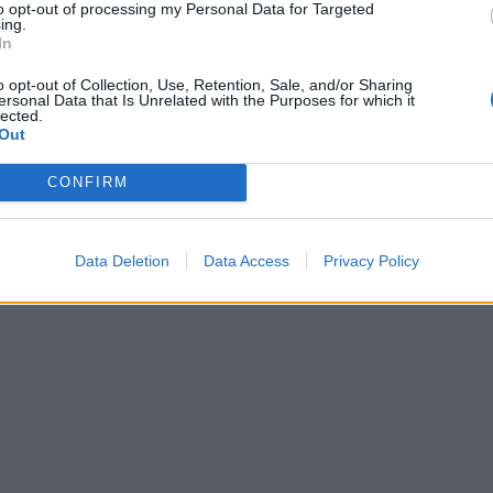
to opt-out of processing my Personal Data for Targeted
amente
cliccando qui.
ing.
In
qui
.
o opt-out of Collection, Use, Retention, Sale, and/or Sharing
ersonal Data that Is Unrelated with the Purposes for which it
lected.
e, su qualsiasi supporto e in qualsiasi forma, dei contenuti
Out
ul diritto di autore sarà segnalata all’Agcom per la sua
CONFIRM
 12/12/2013]
.
 2022
scuola formazione continua
Data Deletion
Data Access
Privacy Policy