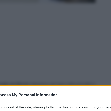
iglio dei Ministri
abbandona ogni logica della premialità in
segnanti sarà legato alla formazione continua, valutazione da
ocess My Personal Information
 anche le
progressioni di carriera.
to opt-out of the sale, sharing to third parties, or processing of your per
esto
in edicola oggi che scrive così: