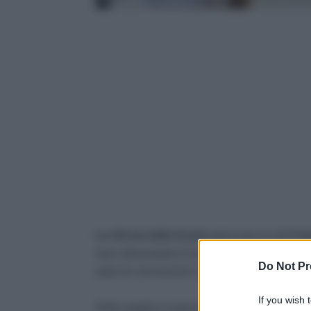
La riforma della Scuola
approvata ieri dal
Cons
base all’anzianità di servizio. Il futuro degli in
Do Not Pr
parte di commissioni il cui giudizio determinerà
If you wish 
Molto negativo il parere del quotidiano
il manif