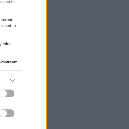
ection to
nterest-
closed to
 third
Downstream