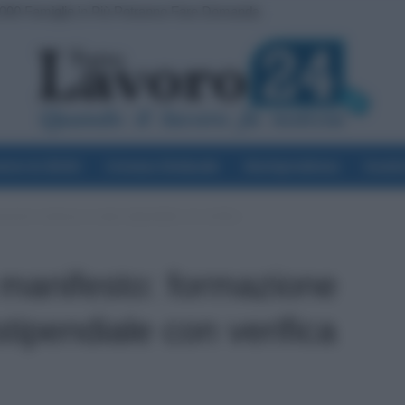
000 Famiglie in Più Potranno Fare Domanda
 Dirigenti: Firmato il CCNL
voro & Diritti
Cronaca Sindacale
Giurisprudenza
Scuol
azione continua e scatto stipendiale con verifica
 manifesto: formazione
tipendiale con verifica