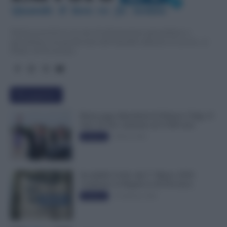
.IT
Quando  il  lavo
r
o  fa  notizia
TuttoLavoro24.it è un sito di informazione giornalistica e
specialistica sui grandi temi dell’attualità attinenti al Lavoro, ai
Diritti, all’Economia.
Più popolari
Busta paga dipendenti di Palazzo Chigi, Il
Sole 24 Ore: aumento da 9.500 euro
9 Marzo 2022
Evidenza
Invalidità Civile: dal 1° Marzo 2026
Cambiano le Regole in 40 Province
13 Febbraio 2026
Evidenza