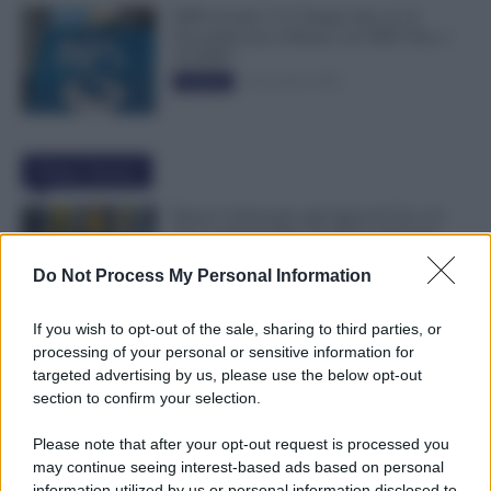
INPS ricorda “C’è Tempo fino al 14
Novembre per il Bonus con ISEE Fino a
50.000€”
5 Novembre 2025
Evidenza
Ultime Notizie
Bonus Carburante agli Agricoli: Ecco le
Spese Ammissibili con Nuovo Decreto
7 Agosto 2026
Evidenza
Do Not Process My Personal Information
If you wish to opt-out of the sale, sharing to third parties, or
Immissione in Ruolo dal 1° Settembre
processing of your personal or sensitive information for
2026: Quali Documenti Preparare?
targeted advertising by us, please use the below opt-out
7 Agosto 2026
Evidenza
section to confirm your selection.
Please note that after your opt-out request is processed you
may continue seeing interest-based ads based on personal
NoiPA Anticipa, Emissione Urgente il 10
information utilized by us or personal information disclosed to