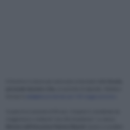
Il Governo è a lavoro per assicurare ai lavoratori della
Scuola
,
personale docente e Ata,
un aumento di stipendio. Obiettivo:
fermare lo
sciopero
proclamato per il 30 maggio prossimo
.
Si parla di un aumento di 90 euro. L’importo è considerato da
maggioranza e sindacati “una cifra di partenza”. Lo stesso
Ministro dell’Istruzione Patrizio Bianchi
“punta a scavallare