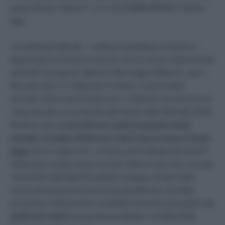
quota 100 per molti prof”
. Lo scrive
Il Sole 24 Ore
in edicola
oggi.
“La partita più delicata –
continua il quotidiano economico
–
riguarda gli incrementi economici: con le risorse a disposizione
stanziate ‘in progress’ dalle tre ultime leggi di Bilancio, vale a
dire poco più i 2,1 miliardi per il settore, si arriverebbe,
secondo i primi calcoli di governo e sindacati, a riconoscere al
corpo docente un incremento del monte salari 2018 del 3,87%.
Parliamo cioè di
circa 90 euro medi di aumento lordo
mensile, in pratica 50-55 euro netti in più al mese in busta
paga,
per un settore che, con poco più di 30mila euro lordi di
retribuzione media annua secondo l’ultimo conto Aran, occupa
i bassifondi stipendiali del pubblico impiego. Al netto delle
risorse per gli arretrati (ancora da quantificare), verrebbe
ricompreso nell’aumento il cosiddetto elemento perequativo da
11,50 euro medi
previsto dal precedente ccnl 2016-2018