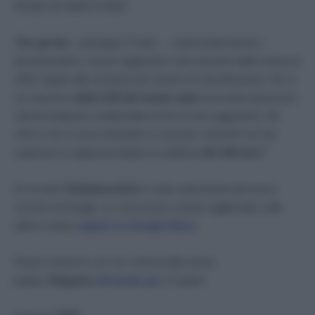
firmato da Valeria Fedeli”.
“
Per gli Ata
–
prosegue ‘Il Sole’ –
, il personale tecnico-
amministrativo, risorse aggiuntive sono previste dalla manovra
2022, legate alla revisione dei sistemi di classificazione: fino a
un massimo
dello 0,55 del monte salari
(secondo primissimi
calcoli sindacali si tratterebbe di 10-12 euro aggiuntivi). Gli
stessi che si cerca di portare a casa per i docenti così da
superare la soglia psicologica (e politica)
dei 100 euro”
.
Di recente
Tuttolavoro24.it
è stato selezionato dal nuovo
servizio di Google, se vuoi essere sempre aggiornato sulle
ultime notizie
seguici su Google News
.
Resta connesso con noi. Unisciti alla nostra
pagina
Telegram
cliccando qui
. E’ gratis!