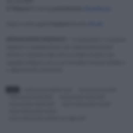
Non hai
l’APP
di Telegram?
Scaricala
gratuitamente
cliccando qui.
Segui la nostra pagina
Facebook
facendo
clic qui
.
RIPRODUZIONE RISERVATA
– La riproduzione, su qualsiasi
supporto e in qualsiasi forma, dei contenuti del presente
articolo in violazione delle norme sul diritto di autore sarà
segnalata all’Agcom per la sua immediata rimozione [Delibera
n. 680/13/CONS 12/12/2013]
.
TAGS
novità aumento stipendi scuola
scuola aumenti ata 2022
scuola aumenti docenti 2022
scuola aumento docenti 2022
scuola aumento stipendi 2022
scuola novità aumento ata 2022
scuola novità aumento docenti
scuola novità aumento stipendio ata maggio 2022