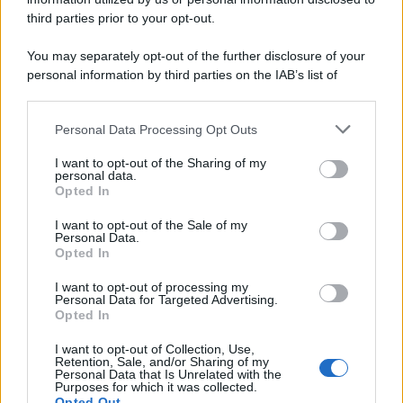
Agosto. Comunicato n. 68
third parties prior to your opt-out.
7 Agosto 2026
Evidenza
You may separately opt-out of the further disclosure of your
personal information by third parties on the IAB’s list of
downstream participants.
Categorie
Personal Data Processing Opt Outs
This information may also be disclosed by us to third parties
on the IAB’s List of Downstream Participants that may further
Evidenza
20705
I want to opt-out of the Sharing of my
disclose it to other third parties.
personal data.
Lavoro & Diritti
14915
Opted In
Cronaca sindacale
8051
Politica
5140
I want to opt-out of the Sale of my
Scuola & Formazione
3012
Personal Data.
Opted In
Economia & Lavoro
1125
Fisco & Tasse
533
I want to opt-out of processing my
Senza categoria
371
Personal Data for Targeted Advertising.
Opted In
I want to opt-out of Collection, Use,
Retention, Sale, and/or Sharing of my
TuttoLavoro24.it Testata giornalistica registrata presso il Tribunale di
Personal Data that Is Unrelated with the
Roma al n. 97/2020 del 25 settembre 2020 - Aut. ROC n. 39028
Purposes for which it was collected.
Opted Out