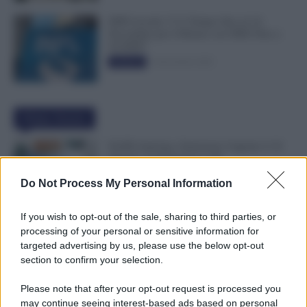
INPS ricorda “C’è Tempo fino al 14
Novembre per il Bonus con ISEE Fino a
50.000€”
5 Novembre 2025
Evidenza
Ultime Notizie
NoiPA Anticipa, Emissione Urgente il 10
Agosto. Comunicato n. 68
7 Agosto 2026
Evidenza
Do Not Process My Personal Information
If you wish to opt-out of the sale, sharing to third parties, or
Posizioni Economiche ATA: 2 Anni di
processing of your personal or sensitive information for
Arretrati
targeted advertising by us, please use the below opt-out
6 Agosto 2026
Evidenza
section to confirm your selection.
Please note that after your opt-out request is processed you
may continue seeing interest-based ads based on personal