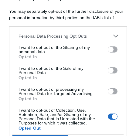
8 Agosto 2026
Evidenza
You may separately opt-out of the further disclosure of your
personal information by third parties on the IAB’s list of
downstream participants.
Categorie
Personal Data Processing Opt Outs
This information may also be disclosed by us to third parties
on the IAB’s List of Downstream Participants that may further
Evidenza
20722
I want to opt-out of the Sharing of my
disclose it to other third parties.
personal data.
Lavoro & Diritti
14927
Opted In
Cronaca sindacale
8053
Politica
5140
I want to opt-out of the Sale of my
Scuola & Formazione
3015
Personal Data.
Opted In
Economia & Lavoro
1125
Fisco & Tasse
533
I want to opt-out of processing my
Senza categoria
371
Personal Data for Targeted Advertising.
Opted In
I want to opt-out of Collection, Use,
Retention, Sale, and/or Sharing of my
TuttoLavoro24.it Testata giornalistica registrata presso il Tribunale di
Personal Data that Is Unrelated with the
Roma al n. 97/2020 del 25 settembre 2020 - Aut. ROC n. 39028
Purposes for which it was collected.
Opted Out
Editore:
Nevera Editore s.r.l.
via Tiburtina, 5 - 00185 Roma
Direttore Responsabile: Alessandra Decini