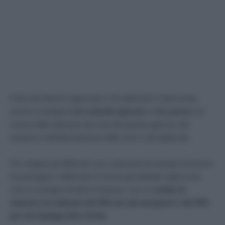
Il Decreto Aiuti ter approvato il 16 settembre è intervenuto
anche a sostegno delle
aziende agricole
e della
pesca
con
misure della riduzione dei costi del gasolio agricolo, dei
trasporti e dell’alimentazione delle serre e dei fabbricati.
Per mitigare gli effetti del caro carburanti ed energia il Governo
ha prorogato e rafforzato le misure già adottate negli scorsi
mesi a sostegno di tutte le imprese, con un
credito di
imposta con aliquote del 40% per gli energivori e del 30%
per chi impiega oltre 4,5 kw.