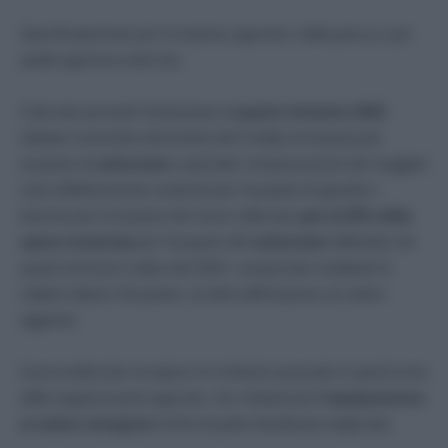
Specificatamente per le imprese agricole e della pesca e per
quelle agromeccanicche,
Il decreto prevede l’estensione al
quarto trimestre 2022
(ottobre-novembre-dicembre) del Credito di imposta per
acquisto di
carburante
a parziale compensazione dei maggiori
oneri effettivamente sostenuti per l’acquisto di gasolio e
benzina per la trazione dei mezzi utilizzati,
pari al 20% della
spesa sostenuta
per l’acquisto del
carburante
effettuato nel
quarto trimestre solare del 2022, comprovato mediante le
relative fatture d’acquisto, al netto dell’imposta sul valore
aggiunto.
Il provvedimento recepisce le richieste avanzate in questi mesi
dalle organizzazioni agricole, che chiedevano
l’equiparazione
ai settori energivori
al fine di poter beneficiare degli aiuti.