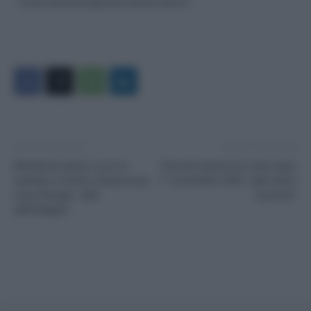
sconto carburante agricoltura decreto aiuti ter
Articolo precedente
Articolo successivo
Metalmeccanica, ecco le
Docenti assunti in ruolo dopo
aziende a rischio chiusura per
1° settembre 2022: vale l’anno
Caro Energia: i dati
di prova?
dell’indagine