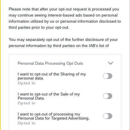
Economia & Lavoro
Please note that after your opt-out request is processed you
may continue seeing interest-based ads based on personal
Bonus Bollette Con ISEE Sotto 25.000
information utilized by us or personal information disclosed to
Euro: 4,7 Milioni di Famiglie, Importo
third parties prior to your opt-out.
Diverso in Base alla Città
9 Agosto 2026
Evidenza
You may separately opt-out of the further disclosure of your
personal information by third parties on the IAB’s list of
downstream participants.
Categorie
Personal Data Processing Opt Outs
This information may also be disclosed by us to third parties
on the IAB’s List of Downstream Participants that may further
Evidenza
20735
I want to opt-out of the Sharing of my
disclose it to other third parties.
personal data.
Lavoro & Diritti
14938
Opted In
Cronaca sindacale
8053
Politica
5140
I want to opt-out of the Sale of my
Scuola & Formazione
3016
Personal Data.
Opted In
Economia & Lavoro
1126
Fisco & Tasse
533
I want to opt-out of processing my
Senza categoria
371
Personal Data for Targeted Advertising.
Opted In