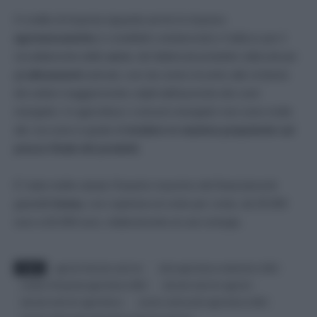
Il credito di imposta riguarda anche le imprese
agromeccaniche
(i cosiddetti contoterzisti) e l’utilizzo per il
riscaldamento delle
serre
, dei fabbricati produttivi utilizzati per
gli
allevamenti
animali, così da venire incontro alle richieste
dei settori maggiormente colpiti dall’aumento dei costi
energetici. In agricoltura i consumi energetici non sono molto
alti, ma sono in grado di
incidere in maniera prepotente sul
prezzo finale dei prodotti.
E’ stato inoltre alzato l’importo massimo dei finanziamenti
garantiti
Ismea
, con copertura al cento per cento, da 35.000
euro a 62.000 euro, relativamente al caro energia.
TAGS
agricoli decreto aiuti ter
Aiuti agricoltura settembre 2022
credito d’imposta agricoltura 2022
decreto aiuti ter agricoli
decreto aiuti ter agricoltura
sconto carburante agricoltura 2022