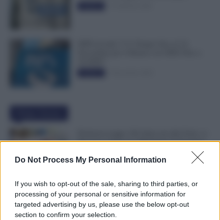
13 Febbraio 2026
Evidenza
INPS ricorda “C’è Tempo fino al 14
Novembre per il Bonus con ISEE Fino a
50.000€”
5 Novembre 2025
Evidenza
Ultime Notizie
Permessi Legge 104 Attaccati alle Ferie: si
Possono Usare per Allungare le Vacanze?
Ecco i Limiti
Do Not Process My Personal Information
10 Agosto 2026
Evidenza
If you wish to opt-out of the sale, sharing to third parties, or
Buste Paga, i Dipendenti Guadagnano 78
processing of your personal or sensitive information for
Volte in Meno di un Dirigente. Cresce il
targeted advertising by us, please use the below opt-out
Divario nelle Grandi Aziende
section to confirm your selection.
9 Agosto 2026