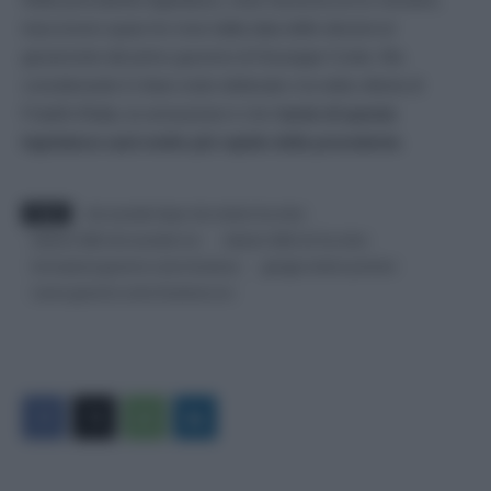
trascorsero quasi tre mesi dalla data delle elezioni al
giuramento del primo governo di Giuseppe Conte. Ma
considerando il chiaro esito elettorale e la netta vittoria di
Fratelli d’Italia, la sensazione è che l’
avvio di questa
legislatura sarà molto più rapido della precedente
.
TAGS
che succede dopo che meloni ha vinto
elezioni 2022 che succede ora
elezioni 2022 chi ha vinto
formazione governo come funziona
giorgia meloni premier
nuovo governo come funziona ora