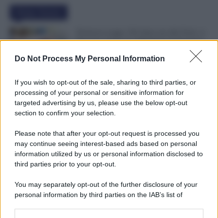
Ultime Notizie
Permessi Legge 104 Attaccati alle Ferie: si
Possono Usare per Allungare le Vacanze?
Ecco i Limiti
Do Not Process My Personal Information
10 Agosto 2026
Evidenza
If you wish to opt-out of the sale, sharing to third parties, or
Buste Paga, i Dipendenti Guadagnano 78
processing of your personal or sensitive information for
Volte in Meno di un Dirigente. Cresce il
targeted advertising by us, please use the below opt-out
Divario nelle Grandi Aziende
section to confirm your selection.
9 Agosto 2026
Economia & Lavoro
Please note that after your opt-out request is processed you
may continue seeing interest-based ads based on personal
Bonus Bollette Con ISEE Sotto 25.000
information utilized by us or personal information disclosed to
Euro: 4,7 Milioni di Famiglie, Importo
third parties prior to your opt-out.
Diverso in Base alla Città
9 Agosto 2026
Evidenza
You may separately opt-out of the further disclosure of your
personal information by third parties on the IAB’s list of
downstream participants.
Categorie