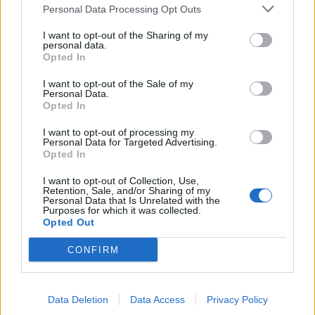
Personal Data Processing Opt Outs
This information may also be disclosed by us to third parties
on the IAB’s List of Downstream Participants that may further
Evidenza
20735
I want to opt-out of the Sharing of my
disclose it to other third parties.
personal data.
Lavoro & Diritti
14938
Opted In
Cronaca sindacale
8053
Politica
5140
I want to opt-out of the Sale of my
Scuola & Formazione
3016
Personal Data.
Opted In
Economia & Lavoro
1126
Fisco & Tasse
533
I want to opt-out of processing my
Senza categoria
371
Personal Data for Targeted Advertising.
Opted In
I want to opt-out of Collection, Use,
Retention, Sale, and/or Sharing of my
TuttoLavoro24.it Testata giornalistica registrata presso il Tribunale di
Personal Data that Is Unrelated with the
Roma al n. 97/2020 del 25 settembre 2020 - Aut. ROC n. 39028
Purposes for which it was collected.
Opted Out
Editore:
Nevera Editore s.r.l.
via Tiburtina, 5 - 00185 Roma
Direttore Responsabile: Alessandra Decini
CONFIRM
redazione:
redazione@tuttolavoro24.it
pubblicità:
advertising@tuttolavoro24.it
Powered by
inNUbes s.r.l.
Copyright © 2024 Nevera Editore s.r.l. - "Photo
Credits: L'editore ha i diritti di utilizzo delle immagini presenti sul sito"
Data Deletion
Data Access
Privacy Policy
Preferenze Privacy