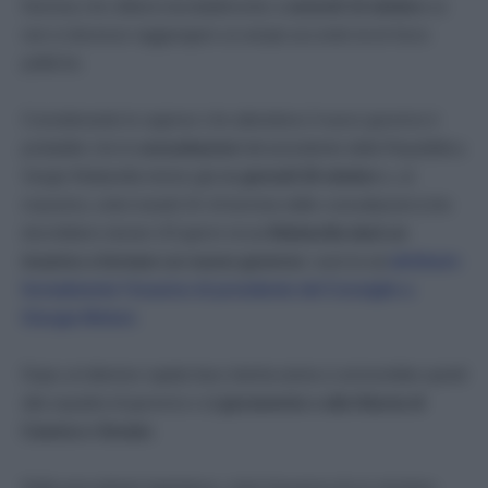
Nomina che slitterà inevitabilmente a
venerdì 14 ottobre
se
non si dovesse raggiungere un ampio accordo tra le forze
politiche.
Considerando le urgenze che attendono il nuovo governo è
probabile che le
consultazioni
del presidente della Repubblica
Sergio Mattarella inizino già da
giovedì 20 ottobre
o, al
massimo, entro lunedì 24. Al termine delle consultazioni (che
dovrebbero durare 2/3 giorni circa)
Mattarella darà un
incarico a formare un nuovo governo
: sarà lui ad
attribuire
formalmente l’incarico di presidente del Consiglio a
Giorgia Meloni.
Dopo un’ulteriore rapida fase interlocutoria si arriverebbe quindi
alla squadra di governo e al
giuramento e alla fiducia di
Camera e Senato
.
Nella precedente legislatura, vista l’assenza di un vincitore,