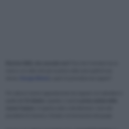
Elezioni 2022, che succede ora?
Ora che il vincitore ha un
nome e un volto (che per la prima volta sono quelli di una
donna,
Giorgia Meloni
), qual è la procedura da seguire?
Per adesso il primo appuntamento da segnare sul calendario è
quello del
13 ottobre
, quando ci sarà la
prima seduta delle
nuove Camere
. In questa sede si decideranno i nomi dei
presidenti di Camera e Senato e la formazione dei gruppi.