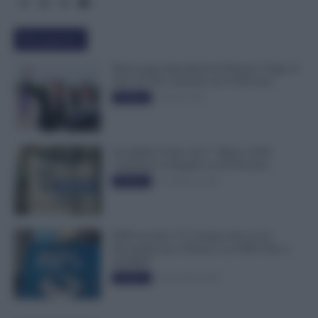
Più popolari
Busta paga dipendenti di Palazzo Chigi, Il
Sole 24 Ore: aumento da 9.500 euro
9 Marzo 2022
Evidenza
Invalidità Civile: dal 1° Marzo 2026
Cambiano le Regole in 40 Province
13 Febbraio 2026
Evidenza
INPS ricorda “C’è Tempo fino al 14
Novembre per il Bonus con ISEE Fino a
50.000€”
5 Novembre 2025
Evidenza