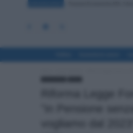
Posizioni Economiche ATA: 2 Anni 
BREAKING NEWS
Politica
Economia & Lavoro
La
Home
Lavoro & Diritti
Riforma Legge Fornero, Land
Lavoro & Diritti
Politica
Riforma Legge For
”in Pensione senz
vogliamo dal 2023