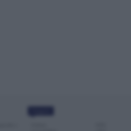
Categorie
Evidenza
20702
che ATA: 2