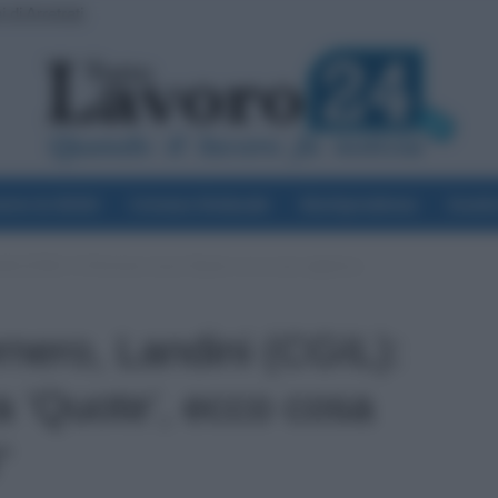
di Arretrati
voro & Diritti
Cronaca Sindacale
Giurisprudenza
Scuol
ini (CGIL): ”in Pensione senza ’Quote’, ecco cosa vogliamo...
nero, Landini (CGIL):
a ’Quote’, ecco cosa
”