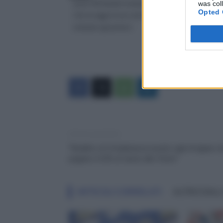
quota 100 flessibile sindacati
riforma legge fornero 2
was col
Opted 
riforma legge fornero dal 2023
riforma legge fornero 
sindacato cgil pensioni
Articolo precedente
“Reddito di Cittadinanza insulto agli Artigiani c
pagano il 65% di tasse allo Stato”
ARTICOLI CORRELATI
ALTRO DALL