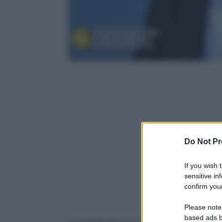
Do Not Pr
If you wish 
sensitive in
confirm your
Please note
based ads b