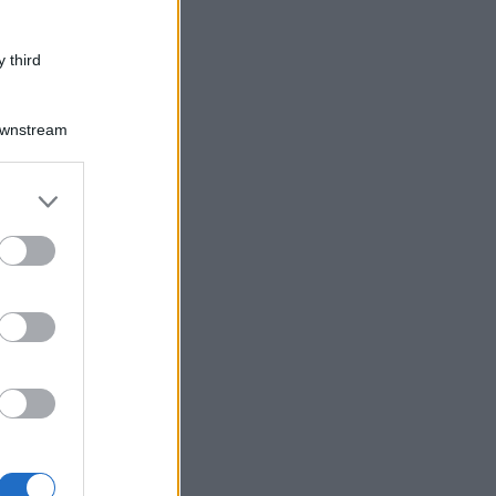
 third
Downstream