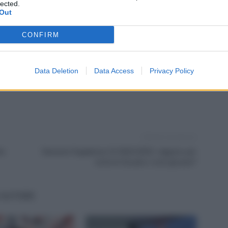
022
lected.
riforma legge fornero 2023
riforma legge fornero calderone
Out
landini
riforma legge fornero meloni 2022
sindacati 2022
CONFIRM
Data Deletion
Data Access
Privacy Policy
Articolo successivo
he
Sanzioni Supplenze GI 2022/2023: valgono per
tutte le Scuole e tutti gli anni?
'AUTORE