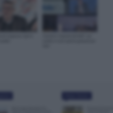
 al Congresso Cgil: la
“Aumento Stipendi dal 2023”: per
Landini
Landini ci sono queste garanzie per
farlo
polari
Ultime Notizie
Busta paga dipendenti di
Posizioni Economi
Palazzo Chigi, Il Sole 24 Ore:
Anni di Arretrati