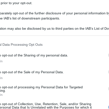
sulle
Pensioni
con la prossima legge di Bilancio per il
2023
,
 prior to your opt-out.
Segretario Generale Cgil, dice ’no’ alle leggi con le ”quote”.
 flessibili
, come si prospetta all’orizzonte (clicca
qui
).
rately opt-out of the further disclosure of your personal information by
he IAB’s list of downstream participants.
ia in grado di affrontare l’insieme dei temi –
ha precisato
tion may also be disclosed by us to third parties on the IAB’s List of 
ota
per vedere cosa succede a gennaio 2023, vogliamo che
 that may further disclose it to other third parties.
l Data Processing Opt Outs
Fornero del 2011 si realizza solamente costruendo una
o opt-out of the Sharing of my personal data.
ssibilità di uscire da 62 anni o con 41 anni di contributi
In
à
tra lavori e una corsia per le donne.
o opt-out of the Sale of my Personal Data.
r il Governo di avviare un confronto con i sindacati. “
Non è
In
ino di quello che vogliono fare. Noi stiamo chiedendo che le
to opt-out of processing my Personal Data for Targeted
decisioni che vengono prese”.
ing.
In
o opt-out of Collection, Use, Retention, Sale, and/or Sharing
le
landini pensioni riforma fornero
Pensione senza quote
ersonal Data that Is Unrelated with the Purposes for which it