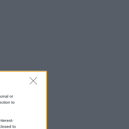
sonal or
ection to
nterest-
closed to