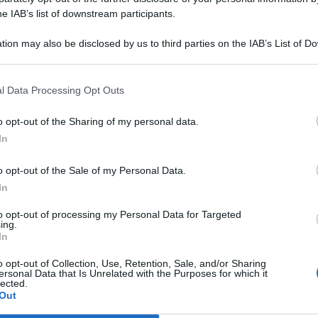
he IAB’s list of downstream participants.
fermarsi sia in mattina che in pomeriggio.
tion may also be disclosed by us to third parties on the IAB’s List of 
linee di
Atac (metropolitana inclusa), Roma Tpl e Cotral
.
 that may further disclose it to other third parties.
fine servizio
. Ma tutto dipenderà da quale sarà l’adesione
l Data Processing Opt Outs
o opt-out of the Sharing of my personal data.
esse Metromare (Roma-Lido) e Roma-Civitacastellana-
In
o opt-out of the Sale of my Personal Data.
à di servizio dalle 5:00 alle 8:00
e
dalle 14.30 alle 17.30
,
In
to opt-out of processing my Personal Data for Targeted
ing.
ntito dalle ore 6:00 alle ore 8:30 e dalle ore 16:30 alle ore
In
o opt-out of Collection, Use, Retention, Sale, and/or Sharing
ersonal Data that Is Unrelated with the Purposes for which it
lected.
 2022: orari
Out