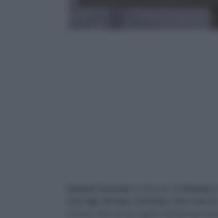
Sciopero Generale
in arrivo per il
2 dicembre
i
Cub, Sgb, SiCobas, UniCobas, Usb e Usi Cit
Governo oltre che per ragioni strettamente inerent