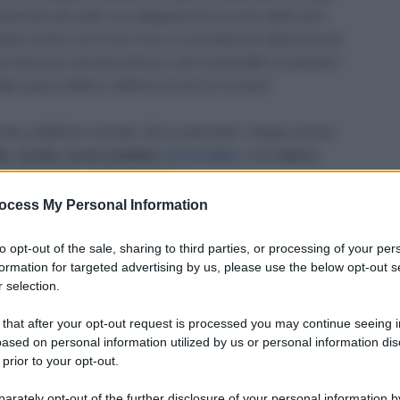
 l’aumento dei salari con adeguamento al costo della vita e
alario minimo di 12 euro l’ora, la cancellazione degli aumenti
to dei prezzi dei beni primari e dei combustibili, la riduzione
delle spese militari e dell’invio di armi in Ucraina”
iende, pubbliche e private. Ma in particolare i disagi saranno
e, scuola, servizi pubblici,
tra cui Inps
, e nel
settore
na significativa rappresentanza.
ocess My Personal Information
mbre 2022: orari
to opt-out of the sale, sharing to third parties, or processing of your per
formation for targeted advertising by us, please use the below opt-out s
rasporto pubblico, sono i dipendenti di Metropolitane, Autobus
 selection.
no soprattutto nelle grandi città
, da nord a sud.
 that after your opt-out request is processed you may continue seeing i
ased on personal information utilized by us or personal information dis
e di esercizio di Atm sarà possibile nelle seguenti fasce
 prior to your opt-out.
 del servizio; in superficie dalle 8,45 alle 15 e dalle 18
zi è quindi garantita dall’inizio del servizio fino alle 18 per
rately opt-out of the further disclosure of your personal information by