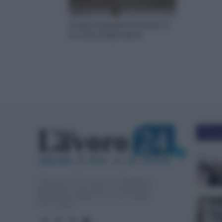
Sciopero Generale in arrivo per 24
ore: Data, Disagi e Motivi
L
24
24
a
v
oro
T
utto
Più po
.IT
Quando  il  lavo
r
o  fa  notizia
TuttoLavoro24.it è un sito di informazione
giornalistica e specialistica sui grandi temi
dell’attualità attinenti al Lavoro, ai Diritti,
all’Economia.