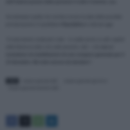
dell’indicizzazione delle pensioni 4 volte il minimo, ecc.
Ad anticipare quella che sembra essere la data della possibile
proclamazione è il quotidiano
Repubblica
in edicola oggi:
“Il malcontento sindacale è tale – in realtà anche su altri capitoli
della Manovra
(oltre che sulle pensioni, ndr)
– che
non si
escludono né mobilitazioni né uno sciopero generale per il
13 dicembre. Ma tutto ancora da decidere”.
TAGS
sciopero generale 2022
sciopero generale cgil cisl uil
sciopero generale dicembre 2022