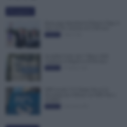
Più popolari
Busta paga dipendenti di Palazzo Chigi, Il
Sole 24 Ore: aumento da 9.500 euro
9 Marzo 2022
Evidenza
Invalidità Civile: dal 1° Marzo 2026
Cambiano le Regole in 40 Province
13 Febbraio 2026
Evidenza
INPS ricorda “C’è Tempo fino al 14
Novembre per il Bonus con ISEE Fino a
50.000€”
5 Novembre 2025
Evidenza