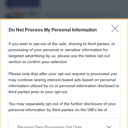
Ultime Notizie
NoiPA Anticipa, Emissione Urgente il 10
Agosto. Comunicato n. 68
7 Agosto 2026
Evidenza
Do Not Process My Personal Information
If you wish to opt-out of the sale, sharing to third parties, or
Posizioni Economiche ATA: 2 Anni di
processing of your personal or sensitive information for
Arretrati
targeted advertising by us, please use the below opt-out
6 Agosto 2026
Evidenza
section to confirm your selection.
Please note that after your opt-out request is processed you
may continue seeing interest-based ads based on personal
Graduatorie ATA 24 Mesi Definitive, Cosa
information utilized by us or personal information disclosed to
Succede Dopo la Pubblicazione? Dai Ruoli
third parties prior to your opt-out.
alle Supplenze
6 Agosto 2026
Evidenza
You may separately opt-out of the further disclosure of your
personal information by third parties on the IAB’s list of
downstream participants.
Categorie
Personal Data Processing Opt Outs
This information may also be disclosed by us to third parties