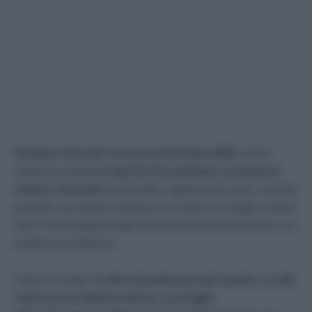
Sciopero Generale nel mese di dicembre 2022
, anche i
sindacati confederali
Cgil Cisl Uil sarebbero sul punto di
invitare i lavoratori
di tutta Italia, appartenenti a tutti i comparti
produttivi, ad astenersi dal lavoro. Il motivo? O meglio i motivi?
Tutti i no del sindacato alle misure annunciate dal Governo con
la Manovra di Bilancio.
L’elenco è lungo:
no alla reintroduzione dei voucher, no alle
restrizioni su Opzione donna, no al taglio