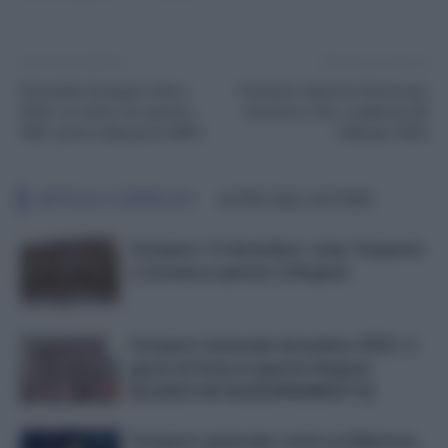
Articolo precedente
Articolo successivo
Domanda Assegno Unico
Pensioni, Opzione Donna per
2023, va fatta con questo
Docenti e Ata: scadenza 28
ISEE: prime indicazioni INPS
febbraio 2023
ARTICOLI CORRELATI
ALTRO DALL'AUTORE
Sciopero 15 dicembre: stop Trasporti
e Scuola in queste 3 Regioni
Sciopero Generale dicembre 2022: 4
giorni di Stop in queste Regioni
[ELENCO IN AGGIORNAMENTO]
Sciopero generale contro la Manovra,