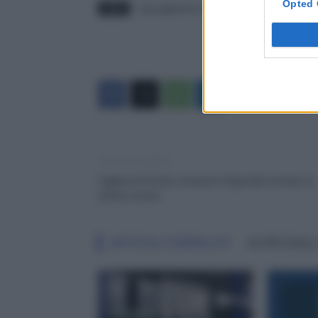
Opted 
TAGS
inps pagamenti in corso
inps pagamenti ogg
Articolo precedente
Vigilanza Privata, Aumenti Stipendio lontani: le
ultime novità
ARTICOLI CORRELATI
ALTRO DALL