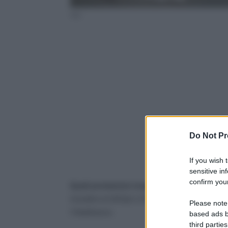
Inps
Do Not Pr
If you wish 
sensitive in
confirm your
Quali prestazioni erogate da
INPS
sono in ar
includere la NASpI e l’Assegno Unico. Probabili
Please note
Cittadinanza.
based ads b
third parties