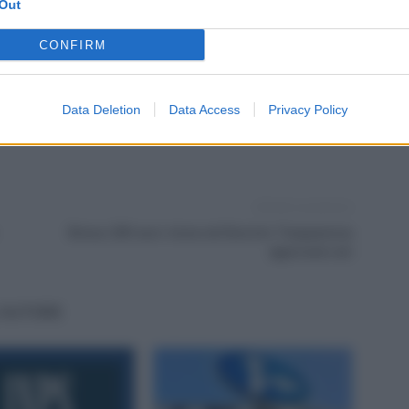
Out
i
pagamenti inps gennaio 2023
CONFIRM
Data Deletion
Data Access
Privacy Policy
Articolo successivo
Bonus 200 euro torna nel Decreto Trasparenza
approvato ieri
'AUTORE