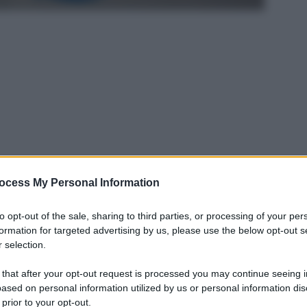
ocess My Personal Information
to opt-out of the sale, sharing to third parties, or processing of your per
formation for targeted advertising by us, please use the below opt-out s
 selection.
rivo oggi?
L’agenda dell’Istituto Previdenziale potrebbe
 mosse anche per quanto riguarda il Reddito di
 that after your opt-out request is processed you may continue seeing i
ased on personal information utilized by us or personal information dis
 prior to your opt-out.