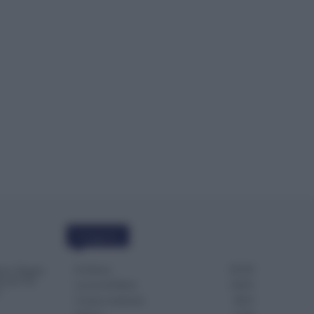
Categorie
Evidenza
20728
one, Doppia
re per Chi
Lavoro & Diritti
14933
o
Cronaca sindacale
8053