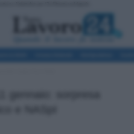
carica a Settembre per Chi Rinnova ad Agosto
voro & Diritti
Cronaca Sindacale
Giurisprudenza
Scuol
resa RdC, Assegno Unico e NASpI
1 gennaio: sorpresa
co e NASpI