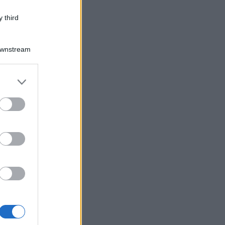
 third
Downstream