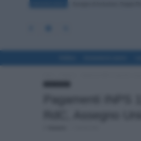
Assegno di Inclusione, Doppia Ri
BREAKING NEWS
Politica
Economia & Lavoro
La
Home
Evidenza
Pagamenti INPS 11 gennaio: sorp
Lavoro & Diritti
Pagamenti INPS 1
RdC, Assegno Uni
Di
Redazione
-
11 Gennaio 2023