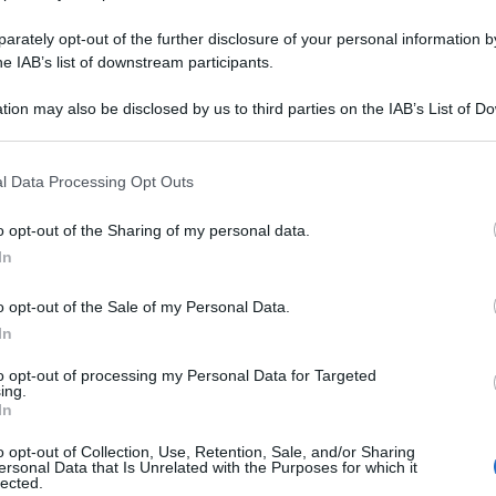
l’11 gennaio
rately opt-out of the further disclosure of your personal information by
he IAB’s list of downstream participants.
dito di Cittadinanza
. Visto che il 15 (giorno in cui arriva
tion may also be disclosed by us to third parties on the IAB’s List of 
ità) di gennaio cade di domenica, è probabile infatti che
 that may further disclose it to other third parties.
ennaio
: la sorpresa però potrà esserci solo se INPS farà
nanza.
l Data Processing Opt Outs
o opt-out of the Sharing of my personal data.
razioni dell’indennità di disoccupazione NASpI
: nei
In
all’accredito
, ma non tutti i percettori l’hanno vista
Una parte di loro sta ancora attendendo la pubblicazione
o opt-out of the Sale of my Personal Data.
o. Nel frattempo
In
to opt-out of processing my Personal Data for Targeted
Assegno Unico
. Per adesso gli accrediti sono fissati per il
ing.
rnata INPS possa comunicare altre date utili all’accredito o
In
tecedente a gennaio).
o opt-out of Collection, Use, Retention, Sale, and/or Sharing
ersonal Data that Is Unrelated with the Purposes for which it
lected.