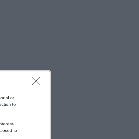
sonal or
ection to
nterest-
closed to