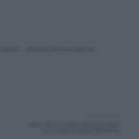
e paga inps
naspi febbraio 2023 dove sta pagando inps
Articolo successivo
Bonus 100 euro Ex Renzi, perchè non arriva?
Ecco la risposta ufficiale INPS [FOTO]