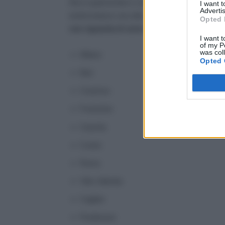
Ma in quali territori ci saranno questi pagamenti
I want 
Advertis
testimonianze raccolte dai percettori, ricordando 
Opted 
non riguarda di certo tutti, ogni domanda NA
I want t
of my P
was col
Milano
Opted 
Bari
Cosenza
Frosinone
Caserta
Cuneo
Roma
Vibo Valentia
Cagliari
Pordenone