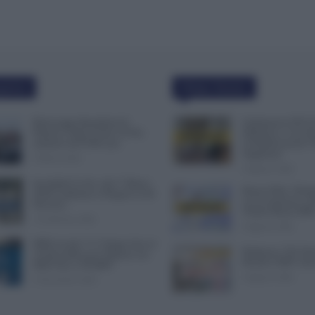
polari
Ultime Notizie
Busta paga dipendenti di
Graduatorie ATA 2
Palazzo Chigi, Il Sole 24 Ore:
Definitive, Cosa 
aumento da 9.500 euro
la Pubblicazione? 
Supplenze
9 Marzo 2022
6 Agosto 2026
Invalidità Civile: dal 1° Marzo
Bonus Nido: Doma
2026 Cambiano le Regole in 40
in Lavorazione o P
Province
Ultime Mosse INP
13 Febbraio 2026
6 Agosto 2026
INPS ricorda “C’è Tempo fino al
Rimborso 730, Part
14 Novembre per il Bonus con
Bonifici INPS. Arri
ISEE Fino a 50.000€”
6 Agosto 2026
5 Novembre 2025