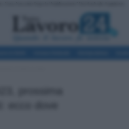
ve, Cosa Succede Dopo la Pubblicazione? Dai Ruoli alle Supplenze
voro & Diritti
Cronaca Sindacale
Giurisprudenza
Scuol
ttimana accrediti: ecco dove
23, prossima
i: ecco dove