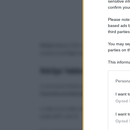
sensitive in
confirm your
Please note
based ads b
third parties
You may sepa
NASpI
febbraio 2023, in arrivo i pagamenti già
parties on t
strutture locali
Inps
hanno avviato le lavorazioni
This informa
Participants
NASpI febbraio 2023: do
Persona
Le lavorazioni NASpI sono partite il 1° febbraio.
Fascicolo previdenziale
l’avvio delle elaborazi
I want t
Opted 
La data di accredito che va per la maggiore sui te
I want t
quella dell’8 o del 10.
Opted 