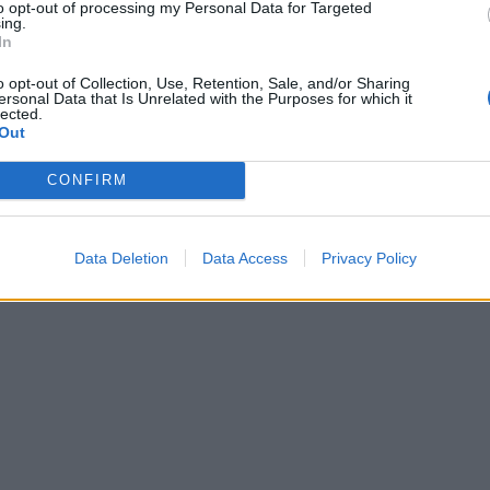
. Proviamo a stilare un elenco, sulla base delle
to opt-out of processing my Personal Data for Targeted
ing.
ai nostri lettori che
non si tratta di un elenco esaustivo e
In
SpI è a sé:
o opt-out of Collection, Use, Retention, Sale, and/or Sharing
ersonal Data that Is Unrelated with the Purposes for which it
lected.
Out
CONFIRM
Data Deletion
Data Access
Privacy Policy