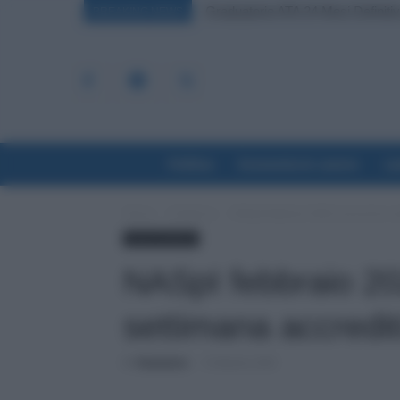
Graduatorie ATA 24 Mesi Definiti
BREAKING NEWS
Politica
Economia & Lavoro
La
Home
Evidenza
NASpI febbraio 2023, prossima se
Lavoro & Diritti
NASpI febbraio 20
settimana accredit
Di
Redazione
-
5 Febbraio 2023