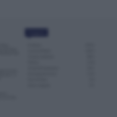
Categorie
Evidenza
20701
4 Mesi
Succede Dopo
Lavoro & Diritti
14913
Dai Ruoli alle
Cronaca sindacale
8051
Politica
5139
Scuola & Formazione
3011
nde Accolte,
Economia & Lavoro
1125
renotate. Le
S
Fisco & Tasse
533
Senza categoria
371
ono i
va la Svolta