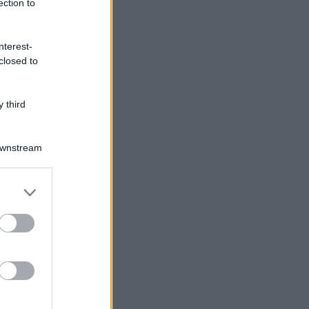
ection to
nterest-
closed to
 third
Downstream