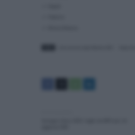
Napoli
Palermo
Monza Brianza
TAGS
dove arriva la naspi febbraio 2023
Naspi dov
Articolo precedente
Assegno Unico 2023: taglio da INPS per chi
aggiorna ISEE