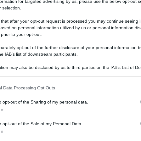
formation for targeted advertising by us, please use the below opt-out s
 selection.
 that after your opt-out request is processed you may continue seeing i
ased on personal information utilized by us or personal information dis
 prior to your opt-out.
rately opt-out of the further disclosure of your personal information by
 annunciati da Inps per la prossima settimana. Vediamo quali
he IAB’s list of downstream participants.
 e quindi
dove
ci saranno gli accrediti.
tion may also be disclosed by us to third parties on the IAB’s List of 
 that may further disclose it to other third parties.
ve paga INPS?
l Data Processing Opt Outs
 Già il primo giorno del mese i beneficiari visualizzavano sul
oni.
o opt-out of the Sharing of my personal data.
In
rritori è quella del
9 febbraio
, sono in pochi ad avere
o opt-out of the Sale of my Personal Data.
In