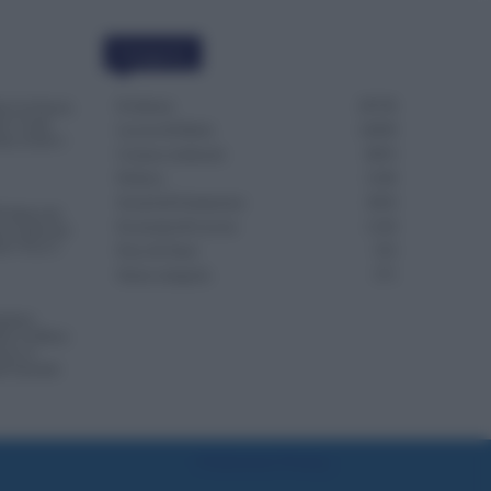
Categorie
Evidenza
20736
l è la Fascia
tta? Come
Lavoro & Diritti
14939
tà, Scatti e
Cronaca sindacale
8053
Politica
5140
Scuola & Formazione
3016
 Attaccati
Economia & Lavoro
1126
ono Usare per
ze? Ecco i
Fisco & Tasse
533
Senza categoria
371
ndenti
lte in Meno
esce il
di Aziende
Preferenze Privacy