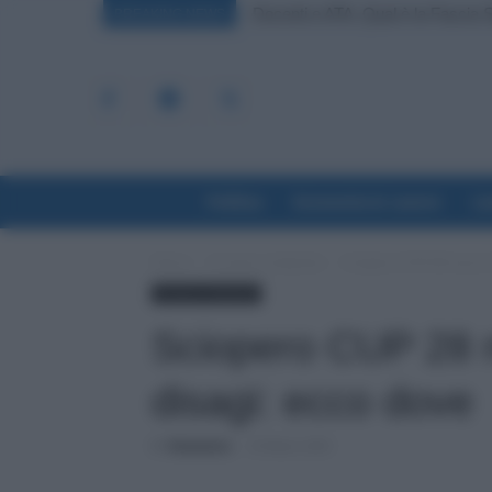
Docenti e ATA, Qual è la Fascia S
Permessi Legge 104 Attaccati a
BREAKING NEWS
Politica
Economia & Lavoro
La
Home
Cronaca sindacale
Sciopero CUP 28 marzo 2
Cronaca sindacale
Sciopero CUP 28 m
disagi: ecco dove
Di
Redazione
-
25 Marzo 2023