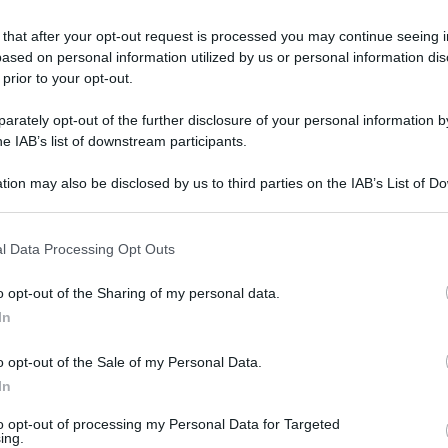
 that after your opt-out request is processed you may continue seeing i
ased on personal information utilized by us or personal information dis
edì 28 marzo 2023
, presso i presidi ospedalieri e territoriali.
 prior to your opt-out.
rately opt-out of the further disclosure of your personal information by
 11.00 e sino a fine servizio
.
he IAB’s list of downstream participants.
tion may also be disclosed by us to third parties on the IAB’s List of 
 nelle
operazioni telefoniche e di sportello di
 that may further disclose it to other third parties.
enti alle casse
, nelle attività dei Contact Center e dei
I
).
l Data Processing Opt Outs
o opt-out of the Sharing of my personal data.
rganizzazione sindacale
COBAS – Confederazione dei
In
o opt-out of the Sale of my Personal Data.
rie abilitate o utilizzare il servizio
PagoPA
.
In
i in
to opt-out of processing my Personal Data for Targeted
altri giorni
, oppure tramite il servizio
ReCUP
ing.