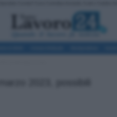
tipendiale Corretta? Come Controllare Anzianità, Scatti e Cedolino N
lle Ferie: si Possono Usare per Allungare le Vacanze? Ecco i Limiti
voro & Diritti
Cronaca Sindacale
Giurisprudenza
Scuol
023, possibili disagi: ecco dove
arzo 2023, possibili