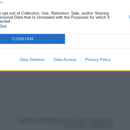
l venerdì dalle 7.30 alle 19.30 e il sabato dalle 7.30 alle
In
o opt-out of Collection, Use, Retention, Sale, and/or Sharing
ersonal Data that Is Unrelated with the Purposes for which it
lected.
I tramite email scrivendo al seguente
Out
CONFIRM
Data Deletion
Data Access
Privacy Policy
Articolo successivo
Reddito di Cittadinanza marzo 2023, disponibilità
Poste: data e ora [FOTO]