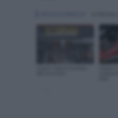
ARTICOLI CORRELATI
ALTRO DALL
Sciopero Trasporti 8 settembre
Sciopero Tre
2023: chi si ferma?
Ordinanza P
[PDF]