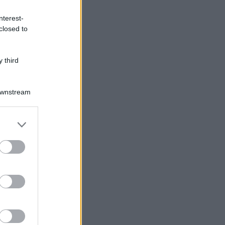
nterest-
closed to
 third
Downstream