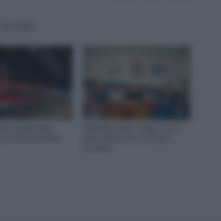
'AUTORE
ni 13 luglio 2023:
“Metalmeccanici, Sciopero 4 ore
recettazione Salvini
avvertimento: ecco cosa può
accadere”