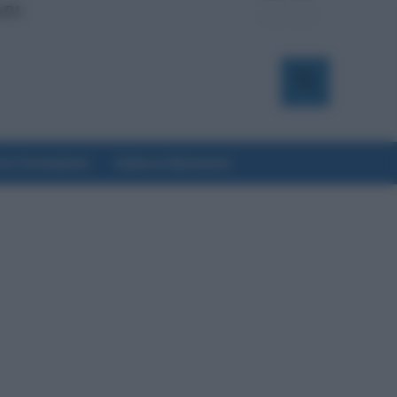
oiPA
a & Formazione
Salute & Benessere