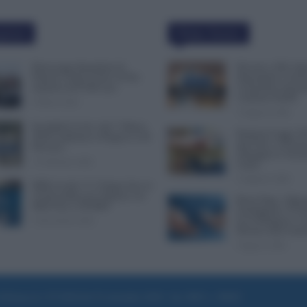
polari
Ultime Notizie
Busta paga dipendenti di
Docenti e ATA, Qua
Palazzo Chigi, Il Sole 24 Ore:
Stipendiale Corre
aumento da 9.500 euro
Controllare Anziani
Cedolino NoiPA
9 Marzo 2022
10 Agosto 2026
Invalidità Civile: dal 1° Marzo
Permessi Legge 104
2026 Cambiano le Regole in 40
alle Ferie: si Poss
Province
Allungare le Vacan
13 Febbraio 2026
Limiti
10 Agosto 2026
INPS ricorda “C’è Tempo fino al
14 Novembre per il Bonus con
Buste Paga, i Dipe
ISEE Fino a 50.000€”
Guadagnano 78 Vo
di un Dirigente. Cr
5 Novembre 2025
Divario nelle Gran
9 Agosto 2026
e di Roma al n. 97/2020 del 25 settembre 2020 - Aut. ROC n. 39028