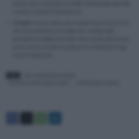
inviano tutte le domande di mobilità interregionale agli Uffici
scolastici regionali di destinazione;
15 luglio
: termine ultimo entro il quale devono essere resi
noti i provvedimenti di accoglimento o diniego delle
domande di mobilità presentate. Entro questa data devono
anche essere terminate le operazioni di attribuzione degli
incarichi dirigenziali.
TAGS
date mobilità dirigenti scolastici
domande mobilità dirigenti scolastici
mobilità dirigenti scolastici