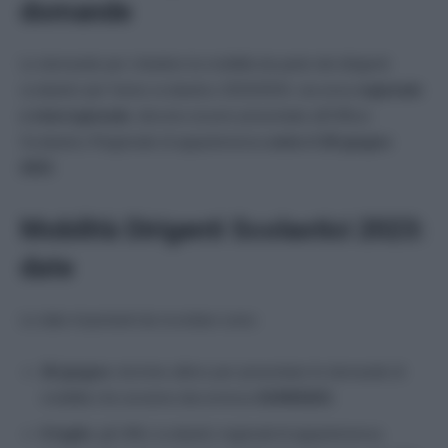
domande
Le domande per chiedere la mobilità da parte dei dirigenti
scolastici per l’anno scolastico 2023/2024, sia essa
regionale
o interregionale
, devono essere presentate all’Ufficio
Scolastico Regionale di appartenenza
entro il 26 giugno
2023
.
Mobilità Dirigenti Scolastici 2023:
date
Le date importanti da ricordare sono:
26 giugno
: termine ultimo per presentare le domande di
mobilità che avranno decorrenza
01/09/2023
;
6 luglio
: gli Uffici scolastici regionali di appartenenza