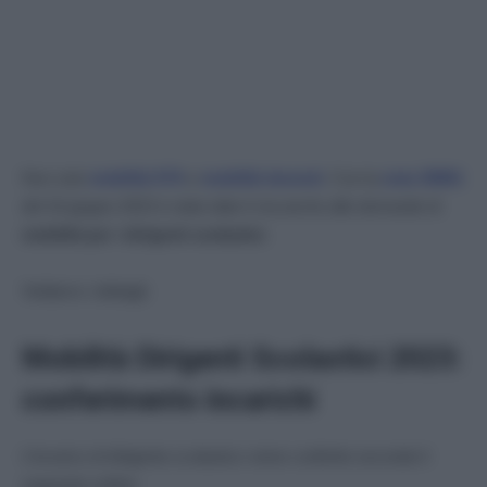
Non solo
mobilità ATA
e
mobilità docenti
. Con la
nota 35901
del 16 giugno 2023 è stato dato il via anche alle domande di
mobilità per i dirigenti scolastici
.
Vediamo i dettagli.
Mobilità Dirigenti Scolastici 2023:
conferimento incarichi
L’incarico di dirigente scolastico viene conferito secondo il
seguente ordine: