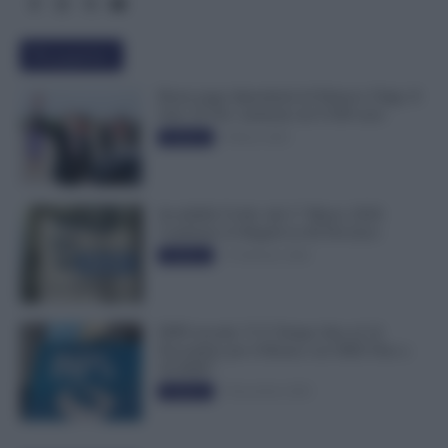
Più popolari
Busta paga dipendenti di Palazzo Chigi, Il
Sole 24 Ore: aumento da 9.500 euro
9 Marzo 2022
Evidenza
Invalidità Civile: dal 1° Marzo 2026
Cambiano le Regole in 40 Province
13 Febbraio 2026
Evidenza
INPS ricorda “C’è Tempo fino al 14
Novembre per il Bonus con ISEE Fino a
50.000€”
5 Novembre 2025
Evidenza