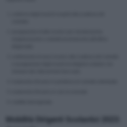
conferma degli incarichi ricoperti alla scadenza del
contratto;
assegnazione di altro incarico per ristrutturazione,
riorganizzazione o sottodimensionamento dell’ufficio
dirigenziale;
conferimento di nuovo incarico alla scadenza del contratto
e assegnazione degli incarichi ai dirigenti scolastici che
rientrano dal collocamento fuori ruolo;
mutamento d’incarico in pendenza di contratto individuale;
mutamento d’incarico in casi eccezionali;
mobilità interregionale.
Mobilità Dirigenti Scolastici 2023: