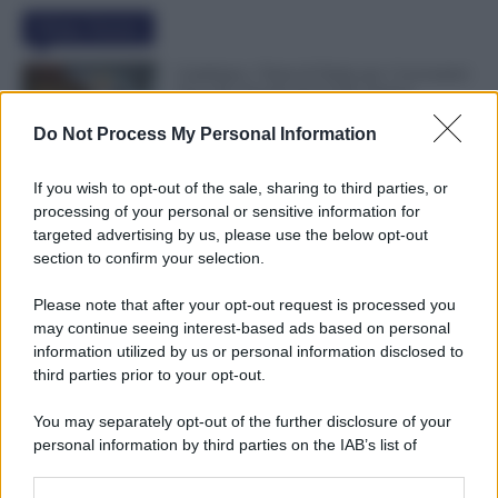
Ultime Notizie
Cambiano i Turni di Notte per i Lavoratori
Over 60: Novità dal CCNL Settore
Sanitario
Do Not Process My Personal Information
7 Agosto 2026
Evidenza
If you wish to opt-out of the sale, sharing to third parties, or
Bonus 100 Euro, Spunta la Data del
processing of your personal or sensitive information for
Pagamento INPS di Agosto: Attenzione
targeted advertising by us, please use the below opt-out
Anche alla Busta Paga
section to confirm your selection.
7 Agosto 2026
Evidenza
Please note that after your opt-out request is processed you
may continue seeing interest-based ads based on personal
Comunicato n. 69 NoiPA: Emissione
information utilized by us or personal information disclosed to
Speciale 18 Agosto. Pagamenti in Arrivo
third parties prior to your opt-out.
per Scuola e Vigili del Fuoco
7 Agosto 2026
Evidenza
You may separately opt-out of the further disclosure of your
personal information by third parties on the IAB’s list of
downstream participants.
Categorie