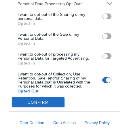
Personal Data Processing Opt Outs
This information may also be disclosed by us to third parties
on the IAB’s List of Downstream Participants that may further
Evidenza
20712
I want to opt-out of the Sharing of my
disclose it to other third parties.
personal data.
Lavoro & Diritti
14921
Opted In
Cronaca sindacale
8051
Politica
5140
I want to opt-out of the Sale of my
Scuola & Formazione
3013
Personal Data.
Opted In
Economia & Lavoro
1125
Fisco & Tasse
533
I want to opt-out of processing my
Senza categoria
371
Personal Data for Targeted Advertising.
Opted In
I want to opt-out of Collection, Use,
Retention, Sale, and/or Sharing of my
TuttoLavoro24.it Testata giornalistica registrata presso il Tribunale di
Personal Data that Is Unrelated with the
Roma al n. 97/2020 del 25 settembre 2020 - Aut. ROC n. 39028
Purposes for which it was collected.
Opted Out
Editore:
Nevera Editore s.r.l.
via Tiburtina, 5 - 00185 Roma
Direttore Responsabile: Alessandra Decini
CONFIRM
redazione:
redazione@tuttolavoro24.it
pubblicità:
advertising@tuttolavoro24.it
Powered by
inNUbes s.r.l.
Copyright © 2024 Nevera Editore s.r.l. - "Photo
Credits: L'editore ha i diritti di utilizzo delle immagini presenti sul sito"
Data Deletion
Data Access
Privacy Policy
Preferenze Privacy