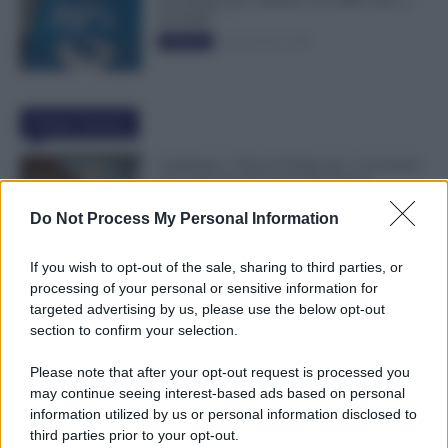
Novembre per il Bonus con ISEE Fino a
50.000€”
5 Novembre 2025
Evidenza
Ultime Notizie
Cambiano i Turni di Notte per i Lavoratori
Over 60: Novità dal CCNL Settore
Sanitario
Do Not Process My Personal Information
7 Agosto 2026
Evidenza
If you wish to opt-out of the sale, sharing to third parties, or
Bonus 100 Euro, Spunta la Data del
processing of your personal or sensitive information for
Pagamento INPS di Agosto: Attenzione
targeted advertising by us, please use the below opt-out
Anche alla Busta Paga
section to confirm your selection.
7 Agosto 2026
Evidenza
Please note that after your opt-out request is processed you
may continue seeing interest-based ads based on personal
Comunicato n. 69 NoiPA: Emissione
information utilized by us or personal information disclosed to
Speciale 18 Agosto. Pagamenti in Arrivo
third parties prior to your opt-out.
per Scuola e Vigili del Fuoco