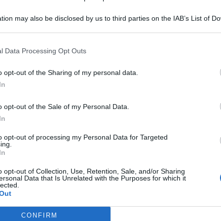
a un
SMS
, come quello che segue:
tion may also be disclosed by us to third parties on the IAB’s List of 
 that may further disclose it to other third parties.
l Data Processing Opt Outs
o opt-out of the Sharing of my personal data.
In
o opt-out of the Sale of my Personal Data.
In
to opt-out of processing my Personal Data for Targeted
ing.
In
o opt-out of Collection, Use, Retention, Sale, and/or Sharing
ersonal Data that Is Unrelated with the Purposes for which it
lected.
Out
CONFIRM