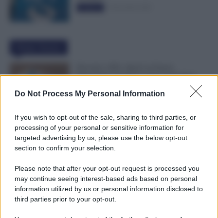
5 Novembre 2025
Evidenza
Ultime Notizie
Docenti e ATA, Qual è la Fascia
Stipendiale Corretta? Come Controllare
Anzianità, Scatti e Cedolino NoiPA
Do Not Process My Personal Information
10 Agosto 2026
Evidenza
If you wish to opt-out of the sale, sharing to third parties, or
Permessi Legge 104 Attaccati alle Ferie: si
processing of your personal or sensitive information for
Possono Usare per Allungare le Vacanze?
targeted advertising by us, please use the below opt-out
Ecco i Limiti
section to confirm your selection.
10 Agosto 2026
Evidenza
Please note that after your opt-out request is processed you
may continue seeing interest-based ads based on personal
Buste Paga, i Dipendenti Guadagnano 78
information utilized by us or personal information disclosed to
Volte in Meno di un Dirigente. Cresce il
third parties prior to your opt-out.
Divario nelle Grandi Aziende
9 Agosto 2026
Economia & Lavoro