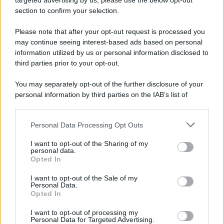
targeted advertising by us, please use the below opt-out
Divario nelle Grandi Aziende
section to confirm your selection.
9 Agosto 2026
Economia & Lavoro
Please note that after your opt-out request is processed you
may continue seeing interest-based ads based on personal
Bonus Bollette Con ISEE Sotto 25.000
information utilized by us or personal information disclosed to
Euro: 4,7 Milioni di Famiglie, Importo
third parties prior to your opt-out.
Diverso in Base alla Città
9 Agosto 2026
Evidenza
You may separately opt-out of the further disclosure of your
personal information by third parties on the IAB’s list of
downstream participants.
Categorie
Personal Data Processing Opt Outs
This information may also be disclosed by us to third parties
on the IAB’s List of Downstream Participants that may further
Evidenza
20735
I want to opt-out of the Sharing of my
disclose it to other third parties.
personal data.
Lavoro & Diritti
14938
Opted In
Cronaca sindacale
8053
Politica
5140
I want to opt-out of the Sale of my
Scuola & Formazione
3016
Personal Data.
Opted In
Economia & Lavoro
1126
Fisco & Tasse
533
I want to opt-out of processing my
Senza categoria
371
Personal Data for Targeted Advertising.