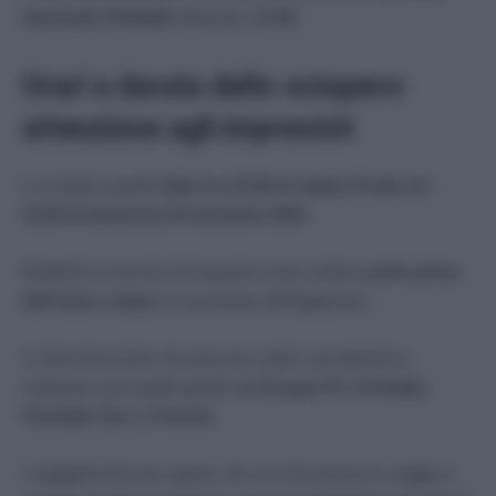
Nazionale Pdm/pdb
aderente a
CUB
.
Orari e durata dello sciopero:
attenzione agli imprevisti
Lo sciopero partirà
dalle ore 21:00 di sabato 23 alle ore
21:00 di domenica 24 novembre 2024
.
Modifiche al servizio di trasporto si può verifica
anche prima
dell’inizio e dopo
la conclusione dell’agitazione .
Le linee ferroviarie che possono subire cancellazioni o
variazioni sono quelle gestite dal
Gruppo FS, Trenitalia,
Trenitalia Tper e Trenord.
I viaggiatori devono sapere che se si troveranno in viaggio a