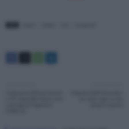
TAGS
sciopero
sindacati
treni
treni garantiti
Articolo precedente
Articolo successivo
Tredicesima 2024 per Docenti
Stipendio NoiPA Novembre:
e ATA: disponibili Importi netti
accredito oggi con due
e dettagli sui Pagamenti
(amare) sorprese
[TABELLE]