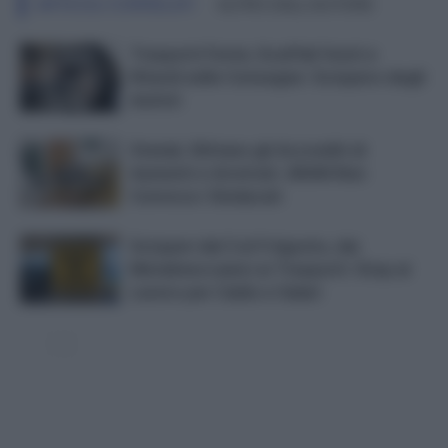
ARTICOLI CORRELATI
ALTRO DALL'AUTORE
Trasporti Fermi, Scaffali Vuoti e
Ritardi nelle Consegne: Sciopero degli
Autisti
Statali, Slittano gli Accrediti di
Aumenti e Arretrati. ARAN Non
Convoca i Sindacati
Scioperi dal 3 al 9 Agosto, dai
Metalmeccanici ai Trasporti: Stop al
Lavoro per Caldo e Salari