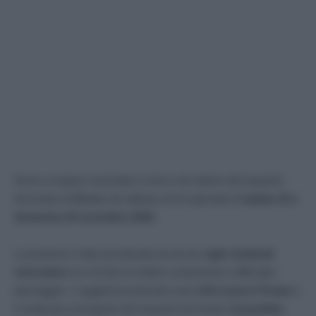
Nuovo sciopero nazionale in arrivo nel settore del trasporto
ferroviario di
24 ore
che abbraccerà le giornate di
sabato 23 e
domenica 24 novembre 2024.
La protesta è stata proclamata da alcune
sigle sindacali
minoritarie
ma rischia di mettere seriamente in difficoltà i
passeggeri. I soggetti proclamanti sono
Usb Lavoro Privato
e
il sindacato emergente del trasporto ferroviario
Assemblea