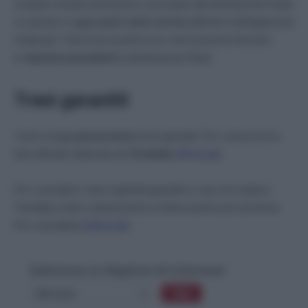
sciopero iniziato arriveranno comunque alla destinazione finale
se questa è raggiungibile
entro un’ora
dall’inizio dell’agitazione
sindacale. Trascorsa la prima ora i treni possono fermarsi
in
stazioni precedenti
la destinazione finale.
Treni garantiti
I treni a lunga
percorrenza
sono garantiti. Per conoscere la
lista ufficiale elaborata da
Trenitalia
clicca qui
.
Per consultare i treni regionali garantiti in caso di sciopero
Trenitalia mette a disposizione un’elencazione per provincia.
Per consultarla
clicca qui
.