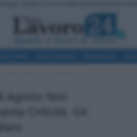
eferenze: Quando e Come è Possibile Ritirare l’Istanza dopo la Sca
voro & Diritti
Cronaca Sindacale
Giurisprudenza
Scuol
reditato per Questa Criticità. Gli Statali Devono...
di Agosto Non
sta Criticità. Gli
ilare