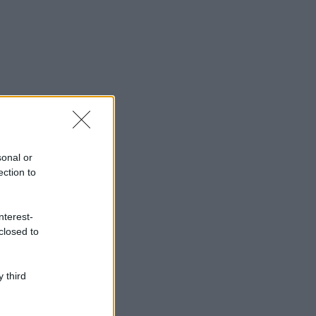
sonal or
ection to
nterest-
closed to
 third