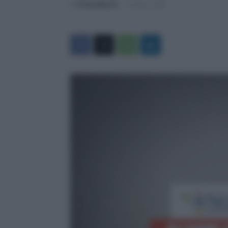
Di
Otello Bianchi
-
18 Agosto 2025