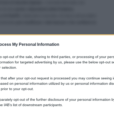
furti di identità digitale.
I criminali informatici non
e di mira
anche i dipendenti della Pubblica
profili
NoiPA.
Il pericolo è concreto: chi riesce ad accedere
nisteriale
può modificare i dati bancari e far confluire lo
 sono quindi delicatissimi. Ad agosto, con l’accredito
ocess My Personal Information
 alto. L’errore peggiore che un dipendente pubblico può fare è
to opt-out of the sale, sharing to third parties, or processing of your per
formation for targeted advertising by us, please use the below opt-out s
 selection.
oiPA
 that after your opt-out request is processed you may continue seeing i
ased on personal information utilized by us or personal information dis
lteriore livello di controllo. Non si tratta di un dettaglio
 prior to your opt-out.
proteggere lo stipendio. Ignorarla
può comportare
o delle operazioni legate all’accredito.
rately opt-out of the further disclosure of your personal information by
he IAB’s list of downstream participants.
NoiPA memorizza il sistema di autenticazione utilizzato,