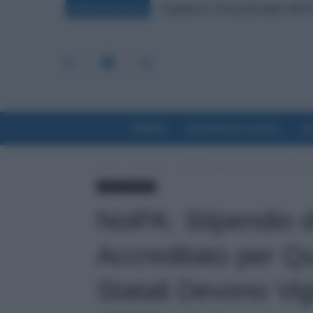
Supplenze, Domanda delle 150 Pr
BREAKING NEWS
Politica
Economia & Lavoro
La
Home
Evidenza
NoiPA: Stipendio di Agosto Non Acc
Lavoro & Diritti
NoiPA: Stipendio 
Accreditato per Que
Statali Devono Vig