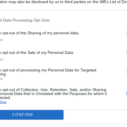
tion may also be disclosed by us to third parties on the IAB’s List of 
diventa il canale “ufficiale”.
Se in futuro si tenta di
 that may further disclose it to other third parties.
ede un passaggio aggiuntivo.
l Data Processing Opt Outs
o opt-out of the Sharing of my personal data.
In
uelle registrate, NoiPA
invia un codice OTP all’indirizzo
i potrà completare la procedura. Lo stesso meccanismo
o opt-out of the Sale of my Personal Data.
ima volta.
In
to opt-out of processing my Personal Data for Targeted
a e attiva nel proprio profilo
non è più un dettaglio, ma
ing.
In
iati fuori dal portale.
o opt-out of Collection, Use, Retention, Sale, and/or Sharing
ersonal Data that Is Unrelated with the Purposes for which it
io il 22 agosto
lected.
Out
re al portale, ma di controllare il cedolino e
verificare che
CONFIRM
i di frode, il sistema può attivare blocchi temporanei. La