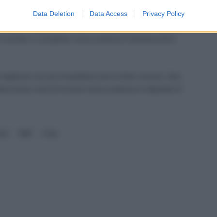
 peggio, accredito su un conto diverso.
Data Deletion
Data Access
Privacy Policy
 anticipo:
aggiornare l’indirizzo e-mail registrato, scegliere
re sempre e completare senza esitazioni l’autenticazione
 duplicati e accessi fraudolenti sono in forte crescita. Solo
trà essere certo di ricevere senza sorprese lo stipendio di
ndio
IBAN
noipa