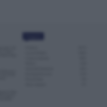
Categorie
Evidenza
20713
a delle 150
o e Come è
Lavoro & Diritti
14922
l’Istanza dopo
Cronaca sindacale
8051
Politica
5140
Scuola & Formazione
3013
i Notte per i
Economia & Lavoro
1125
: Novità dal
tario
Fisco & Tasse
533
Senza categoria
371
punta la Data
S di Agosto:
lla Busta