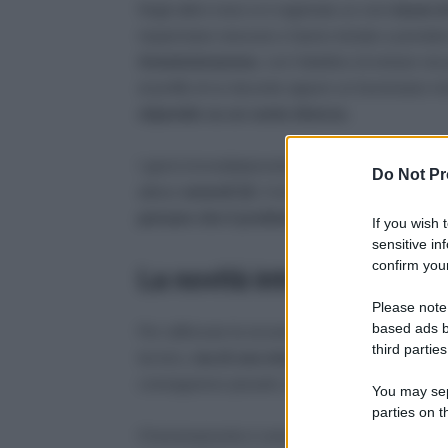
Negli ultimi mesi si è registrato un vero
boom di 
risparmiano nessuno e hanno iniziato a prender
Amministrazione
, con l’obiettivo di entrare nei 
al profilo di un docente oppure un funzionario mi
stipendio su un conto diverso.
I giorni immediatamente precedenti al pagamento
Do Not Pr
atteso
venerdì 22
, il rischio diventa ancora più
pensare che il problema non lo riguardi.
If you wish 
sensitive in
confirm your
La novità introdotta da N
Please note
based ads b
Per rafforzare la sicurezza, NoiPA ha inserito un u
third parties
tecnico,
ma di una misura indispensabile per 
conseguenze pesanti, incluso il blocco temporane
You may sepa
parties on t
Il funzionamento è semplice: al primo accesso, 