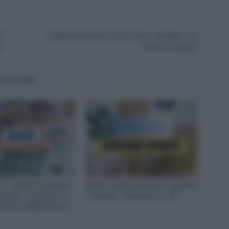
Articolo successivo
PS
Stipendi Docenti e ATA, come cambiano col
22
Bonus Giorgetti
'AUTORE
n. 69 NoiPA: Emissione
NoiPA Anticipa, Emissione Urgente il
 Agosto. Pagamenti in
10 Agosto. Comunicato n. 68
cuola e Vigili del Fuoco