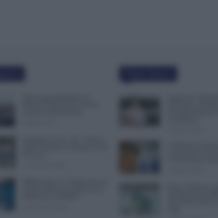
polari
Ultime Notizie
Busta paga dipendenti di
Supplenze, Domand
Palazzo Chigi, Il Sole 24 Ore:
Preferenze: Quand
aumento da 9.500 euro
Possibile Ritirare 
la Scadenza
9 Marzo 2022
7 Agosto 2026
Invalidità Civile: dal 1° Marzo
Cambiano i Turni d
2026 Cambiano le Regole in 40
Lavoratori Over 60
Province
CCNL Settore Sani
13 Febbraio 2026
7 Agosto 2026
INPS ricorda “C’è Tempo fino al
Bonus 100 Euro, S
14 Novembre per il Bonus con
del Pagamento INP
ISEE Fino a 50.000€”
Attenzione Anche a
5 Novembre 2025
Paga