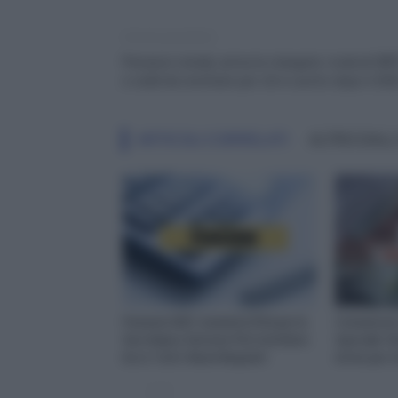
Articolo precedente
Pensioni statali, arriva la stangata: ricalcoli IN
e soldi da restituire per chi è uscito dopo il 20
ARTICOLI CORRELATI
ALTRO DALL
Pensioni 2027, Aumenta l’Età per la
Comunicato 
Vecchiaia e Servono Più Contributi:
Speciale 18
Ecco Tutti i Nuovi Requisiti
Arrivo per S