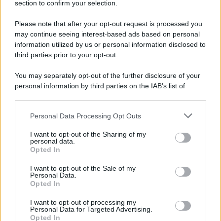
section to confirm your selection.
Please note that after your opt-out request is processed you
may continue seeing interest-based ads based on personal
GPS 2026/28, Pubblicate le Graduatorie:
information utilized by us or personal information disclosed to
Cosa Fare e Dove Vederle [ELENCO
third parties prior to your opt-out.
PROVINCE]
5 Agosto 2026
Evidenza
You may separately opt-out of the further disclosure of your
personal information by third parties on the IAB’s list of
downstream participants.
Categorie
Personal Data Processing Opt Outs
This information may also be disclosed by us to third parties
on the IAB’s List of Downstream Participants that may further
Evidenza
20691
I want to opt-out of the Sharing of my
disclose it to other third parties.
personal data.
Lavoro & Diritti
14907
Opted In
Cronaca sindacale
8050
Politica
5139
I want to opt-out of the Sale of my
Scuola & Formazione
3009
Personal Data.
Opted In
Economia & Lavoro
1125
Fisco & Tasse
533
I want to opt-out of processing my
Senza categoria
371
Personal Data for Targeted Advertising.
Opted In