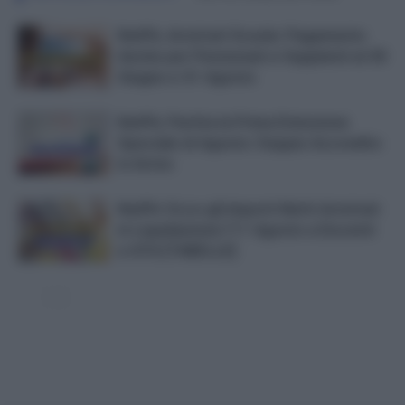
NoiPA, Arretrati Scuola: Pagamento
Anche per Pensionati e Supplenti al 30
Giugno e 31 Agosto
NoiPA, Partita la Prima Emissione
Speciale di Agosto: Doppio Accredito
in Arrivo
NoiPA: Ecco gli Importi Netti Arretrati
in Liquidazione l’11 Agosto a Docenti
e ATA [TABELLE]