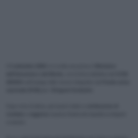
Il
3 settembre 2025
si è svolta una presso il
Ministero
dell’Istruzione e del Merito
, con la firma definitiva del
CCNI
2023/24
sull’impiego delle risorse integrative del
Fondo unico
nazionale (FUN)
per i
Dirigenti Scolastici
.
Dopo mesi di attesa, gli importi relativi a
retribuzione di
risultato
e
reggenze
saranno finalmente liquidati ai dirigenti
scolastici.