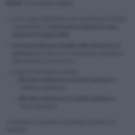
2024/25
. Tra le principali modifiche:
nuovo criterio di graduazione per la retribuzione di risultato:
non più PNRR, ma
percentuale di impegni di spesa
registrati al 31 agosto 2025
;
incrementi della parte variabile della retribuzione di
posizione
per le fasce B e C, mantenendo comunque la
differenziazione con la fascia A;
valutazione dei dirigenti scolastici:
80% della retribuzione di risultato massima
per
“sufficiente valutazione”;
90% della retribuzione di risultato massima
per
“buona valutazione”.
La prossima convocazione è prevista per il prossimo 11
settembre.