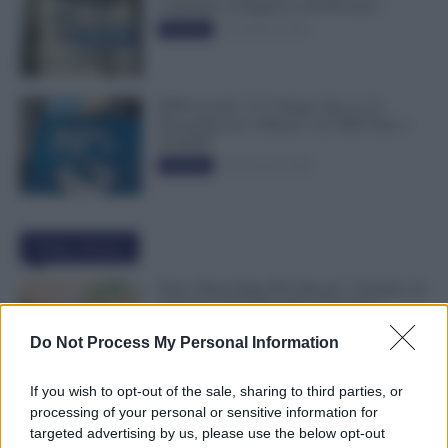
Cambiano le Regole in 40 Province
13 Febbraio 2026
Evidenza
INPS ricorda “C’è Tempo fino al 14
Novembre per il Bonus con ISEE Fino a
50.000€”
5 Novembre 2025
Evidenza
Ultime Notizie
Ferie, Busta Paga Più Alta per i Turnisti: ad
Agosto lo Stipendio Può Aumentare
6 Agosto 2026
Evidenza
Do Not Process My Personal Information
If you wish to opt-out of the sale, sharing to third parties, or
Bonus Figli da 1.000 Euro, INPS Avvisa:
processing of your personal or sensitive information for
Dopo il 12 Agosto Si Perde il Bonifico
targeted advertising by us, please use the below opt-out
6 Agosto 2026
Evidenza