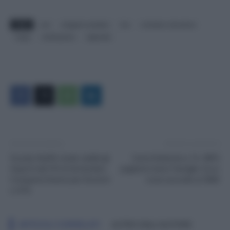
TAGS
ccni
dirigenti scolastici
fun
ministero istruzione
noipa
retribuzione
stipendio
Articolo precedente
Articolo successivo
Scuola, NoiPA rende visibili gli
Carta Dedicata a Te: INPS
Importi del FIS di Settembre:
pagherà meno Famiglie. Ecco
Compensi Diversi per Docenti
cosa succede ai 500€
e ATA
ARTICOLI CORRELATI
ALTRO DALL'AUTORE