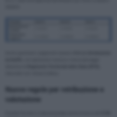
Ecco i valori lordi approvati dal Ministero per l’anno scolastico
2023/24:
Anche quest’anno i pagamenti saranno effettuati
direttamente
da NoiPA
, con operazione massiva e senza passaggio
attraverso le
Ragionerie Territoriali dello Stato (RTS)
,
riducendo così i tempi di attesa.
Nuove regole per retribuzione e
valutazione
Durante l’incontro è stata presentata anche la bozza del
CCNI