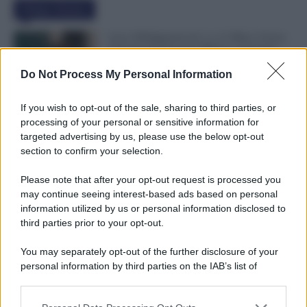
Ultime Notizie
Leva Obbligatoria da 2 a 12 Mesi: Cresce
il Fronte del Servizio Militare in Europa
7 Agosto 2026
Evidenza
Do Not Process My Personal Information
If you wish to opt-out of the sale, sharing to third parties, or
Bonus Carburante agli Agricoli: Ecco le
processing of your personal or sensitive information for
Spese Ammissibili con Nuovo Decreto
targeted advertising by us, please use the below opt-out
7 Agosto 2026
Evidenza
section to confirm your selection.
Please note that after your opt-out request is processed you
may continue seeing interest-based ads based on personal
Immissione in Ruolo dal 1° Settembre
information utilized by us or personal information disclosed to
2026: Quali Documenti Preparare?
third parties prior to your opt-out.
7 Agosto 2026
Evidenza
You may separately opt-out of the further disclosure of your
personal information by third parties on the IAB’s list of
downstream participants.
Categorie