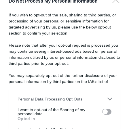
Do Not Process My Personal Information
9 Agosto 2026
Evidenza
If you wish to opt-out of the sale, sharing to third parties, or
Ti Ammali Durante le Ferie? Ecco Cosa
processing of your personal or sensitive information for
Succede ai Giorni di Vacanza e alla Busta
targeted advertising by us, please use the below opt-out
Paga
section to confirm your selection.
8 Agosto 2026
Evidenza
Please note that after your opt-out request is processed you
may continue seeing interest-based ads based on personal
Agricoli, Controlli INPS Anche ad Agosto
information utilized by us or personal information disclosed to
e Settembre: Cosa Cambia per Aziende e
third parties prior to your opt-out.
Lavoratori
8 Agosto 2026
Evidenza
You may separately opt-out of the further disclosure of your
personal information by third parties on the IAB’s list of
downstream participants.
Categorie
Personal Data Processing Opt Outs
This information may also be disclosed by us to third parties
on the IAB’s List of Downstream Participants that may further
Evidenza
20725
I want to opt-out of the Sharing of my
disclose it to other third parties.
personal data.
Lavoro & Diritti
14930
Opted In
Cronaca sindacale
8053
Politica
5140