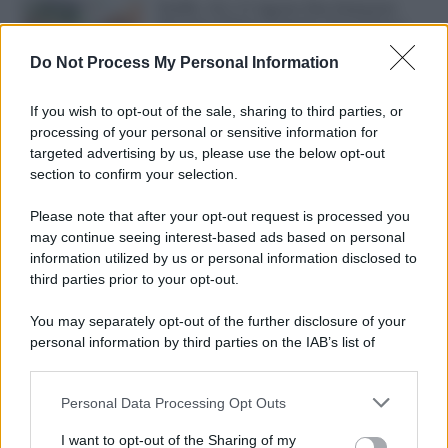
NoiPA, 10 e 11 Agosto Due Emissioni
Decisive: Prima l’Urgente, Poi il Nuovo
Contratto Scuola
Do Not Process My Personal Information
9 Agosto 2026
Evidenza
If you wish to opt-out of the sale, sharing to third parties, or
Bonus 1.000 Euro INPS per le Famiglie
processing of your personal or sensitive information for
per Sempre: il Governo Pensa alla Svolta
targeted advertising by us, please use the below opt-out
nella Manovra 2027
section to confirm your selection.
9 Agosto 2026
Evidenza
Please note that after your opt-out request is processed you
may continue seeing interest-based ads based on personal
Carta Dedicata a Te, Più Facile Avere i 500
information utilized by us or personal information disclosed to
Euro Per Chi Ha Questi Requisiti ad
third parties prior to your opt-out.
Agosto
9 Agosto 2026
Evidenza
You may separately opt-out of the further disclosure of your
personal information by third parties on the IAB’s list of
downstream participants.
Categorie
Personal Data Processing Opt Outs
This information may also be disclosed by us to third parties
on the IAB’s List of Downstream Participants that may further
Evidenza
20727
I want to opt-out of the Sharing of my
disclose it to other third parties.