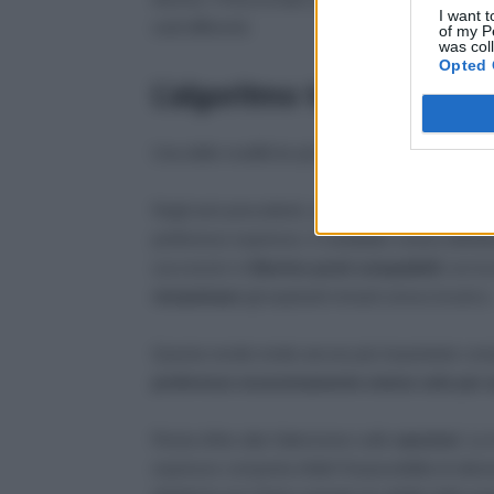
I want t
sedi differenti.
of my P
was col
Opted 
L’algoritmo torna a rivalu
Una delle modifiche più rilevanti riguarda il
funz
Negli anni precedenti, se durante un turno di nom
preferenze espresse, il candidato veniva definit
successivi si
liberino
posti
compatibili
con la 
riesaminare
gli aspiranti rimasti senza incarico.
Questa novità rende ancora più importante compil
preferenze eccessivamente estese solo per a
Resta infine alta l’attenzione sulle
sanzioni
. La 
espresse comporta infatti l’impossibilità di otten