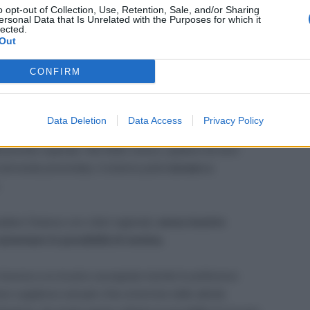
o opt-out of Collection, Use, Retention, Sale, and/or Sharing
ersonal Data that Is Unrelated with the Purposes for which it
lected.
Out
tare chi non è stato nominato
CONFIRM
ionamento
dell’algoritmo
.
Data Deletion
Data Access
Privacy Policy
ina non risultavano disponibilità compatibili con le
ivamente superato. Nel 2026, invece, qualora nei turni
domanda presentata, il sistema potrà
tornare a
are l’istanza con criteri ragionati,
senza inserire
umentare le possibilità di nomina.
rinuncia a un incarico assegnato tramite le preferenze
ere supplenze annuali o fino al termine delle attività