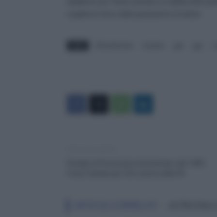
didattiche per l’intero periodo di validità delle gr
supplenze brevi dalle graduatorie di istituto.
TAGS
150 preferenze
docente
gae
gps
i
Articolo precedente
Statali, le Promozioni Aumentano del 140%:
Cosa Cambia per Chi Lavora nella PA
ARTICOLI CORRELATI
ALTRO DALL