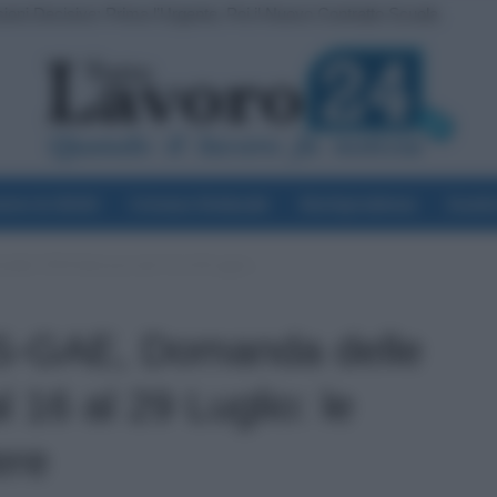
 Decisive: Prima l’Urgente, Poi il Nuovo Contratto Scuola
miglie per Sempre: il Governo Pensa alla Svolta nella Manovra 2027
voro & Diritti
Cronaca Sindacale
Giurisprudenza
Scuol
lle 150 Preferenze dal 16 al 29 Luglio:...
S-GAE, Domanda delle
 16 al 29 Luglio: le
ere