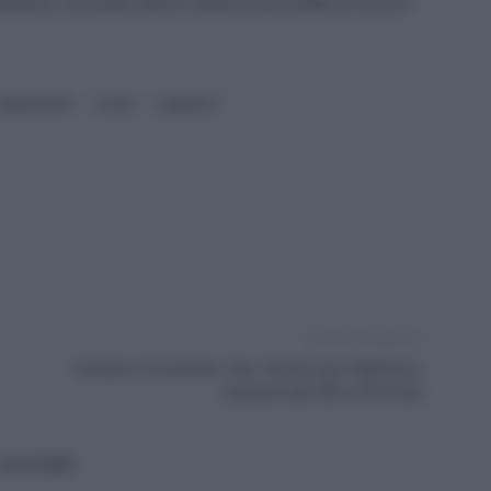
aduatorie, lasciando aperta soltanto la possibilità di ricevere
nsegnamento
scuola
supplenze
Articolo successivo
Firmato il Contratto: Una Tantum da 4.500 Euro,
Aumenti del 30% e Più Ferie
'AUTORE