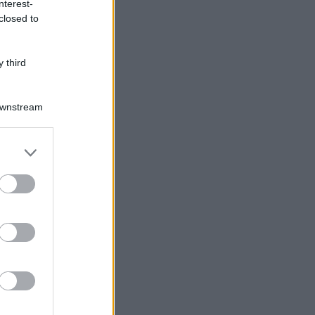
nterest-
closed to
 third
Downstream