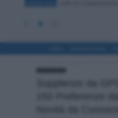
NoiPA, 10 e 11 Agosto Due Emissioni
Bonus 1.000 Euro INPS per le Fa
BREAKING NEWS
Politica
Economia & Lavoro
La
Home
Evidenza
Supplenze da GPS-GAE, Domanda de
Scuola & Formazione
Supplenze da GP
150 Preferenze dal
Novità da Conosc