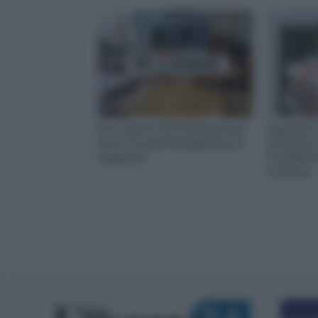
GPS, Dopo le 150 Preferenze Quali
Supplenze,
Sono i Prossimi Passaggi Verso le
Preferenze
Supplenze?
Possibile Ri
Scadenza
T
utto
Più po