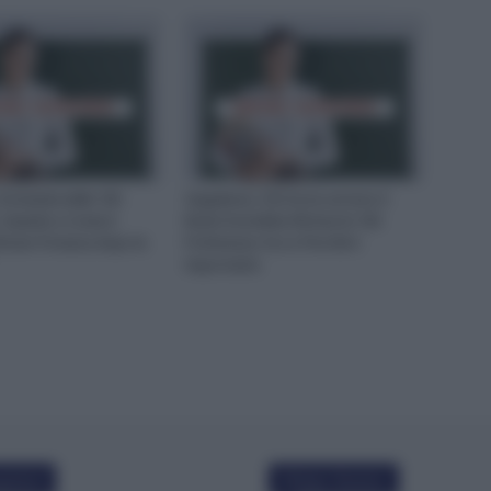
 Domanda delle 150
Supplenze, Chi Ha Accettato il
: Quando e Come è
Ruolo Dovrebbe Ritirare le 150
tirare l’Istanza dopo la
Preferenze: Ecco Perché è
Importante
polari
Ultime Notizie