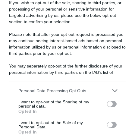
If you wish to opt-out of the sale, sharing to third parties, or
Assegno Unico, Novità INPS: 50.000
processing of your personal or sensitive information for
Famiglie in Più Potranno Fare Domanda
targeted advertising by us, please use the below opt-out
7 Agosto 2026
Evidenza
section to confirm your selection.
Please note that after your opt-out request is processed you
may continue seeing interest-based ads based on personal
Scuola, 4.160 Euro in Più per i Dirigenti:
information utilized by us or personal information disclosed to
Firmato il CCNL
third parties prior to your opt-out.
7 Agosto 2026
Evidenza
You may separately opt-out of the further disclosure of your
personal information by third parties on the IAB’s list of
downstream participants.
Categorie
Personal Data Processing Opt Outs
This information may also be disclosed by us to third parties
on the IAB’s List of Downstream Participants that may further
Evidenza
20710
I want to opt-out of the Sharing of my
disclose it to other third parties.
personal data.
Lavoro & Diritti
14920
Opted In
Cronaca sindacale
8051
Politica
5140
I want to opt-out of the Sale of my
Scuola & Formazione
3012
Personal Data.
Opted In
Economia & Lavoro
1125