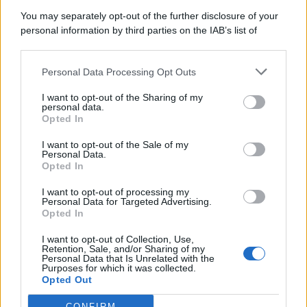
You may separately opt-out of the further disclosure of your
personal information by third parties on the IAB’s list of
downstream participants.
Categorie
Personal Data Processing Opt Outs
This information may also be disclosed by us to third parties
on the IAB’s List of Downstream Participants that may further
Evidenza
20699
I want to opt-out of the Sharing of my
disclose it to other third parties.
personal data.
Lavoro & Diritti
14912
Opted In
Cronaca sindacale
8051
Politica
5139
I want to opt-out of the Sale of my
Scuola & Formazione
3010
Personal Data.
Opted In
Economia & Lavoro
1125
Fisco & Tasse
533
I want to opt-out of processing my
Senza categoria
371
Personal Data for Targeted Advertising.
Opted In
I want to opt-out of Collection, Use,
Retention, Sale, and/or Sharing of my
TuttoLavoro24.it Testata giornalistica registrata presso il Tribunale di
Personal Data that Is Unrelated with the
Roma al n. 97/2020 del 25 settembre 2020 - Aut. ROC n. 39028
Purposes for which it was collected.
Opted Out
Editore:
Nevera Editore s.r.l.
via Tiburtina, 5 - 00185 Roma
Direttore Responsabile: Alessandra Decini
CONFIRM
redazione:
redazione@tuttolavoro24.it