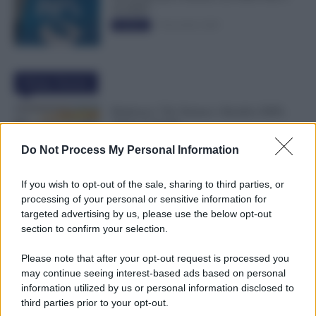
50.000€”
5 Novembre 2025
Evidenza
Ultime Notizie
Rimborso 730, Partono i Bonifici INPS.
Arriva la Svolta
6 Agosto 2026
Evidenza
Do Not Process My Personal Information
If you wish to opt-out of the sale, sharing to third parties, or
Statali, Firmato Oggi il Contratto: Aumenti
processing of your personal or sensitive information for
fino a 221 Euro e Arretrati dal 2025
targeted advertising by us, please use the below opt-out
6 Agosto 2026
Cronaca sindacale
section to confirm your selection.
Please note that after your opt-out request is processed you
may continue seeing interest-based ads based on personal
Partite IVA, 4 Anni Senza Controlli: Stop
information utilized by us or personal information disclosed to
agli Accertamenti in Questi Casi
third parties prior to your opt-out.
6 Agosto 2026
Evidenza