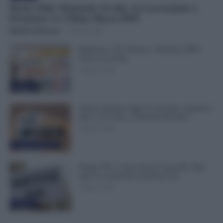
Bonus Nido: Domande Accolte, in Lavorazione o
Prenotate. Le Ultime Mosse INPS
Michele Antenucci
-
6 Agosto 2026
Rimborso 730, Partono i Bonifici INPS.
Arriva la Svolta
6 Agosto 2026
Evidenza
Statali, Firmato Oggi il Contratto: Aumenti
fino a 221 Euro e Arretrati dal 2025
6 Agosto 2026
Cronaca sindacale
Partite IVA, 4 Anni Senza Controlli: Stop
agli Accertamenti in Questi Casi
6 Agosto 2026
Evidenza