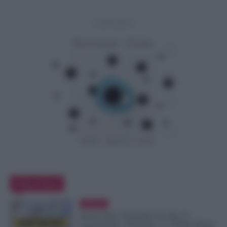
- Advertisement -
Editor Picks
Evidenza
Bonus Nido: Domande Accolte, in
Lavorazione o Prenotate. Le Ultime Mosse