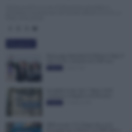
TuttoLavoro24.it è un sito di informazione giornalistica e
specialistica sui grandi temi dell’attualità attinenti al Lavoro, ai
Diritti, all’Economia.
Più popolari
Busta paga dipendenti di Palazzo Chigi, Il
Sole 24 Ore: aumento da 9.500 euro
9 Marzo 2022
Evidenza
Invalidità Civile: dal 1° Marzo 2026
Cambiano le Regole in 40 Province
13 Febbraio 2026
Evidenza
INPS ricorda “C’è Tempo fino al 14
Novembre per il Bonus con ISEE Fino a