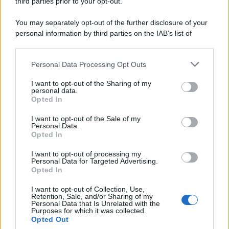
third parties prior to your opt-out.
per Scuola e Vigili del Fuoco
7 Agosto 2026
Evidenza
You may separately opt-out of the further disclosure of your
personal information by third parties on the IAB’s list of
downstream participants.
Categorie
Personal Data Processing Opt Outs
This information may also be disclosed by us to third parties
on the IAB’s List of Downstream Participants that may further
Evidenza
20712
I want to opt-out of the Sharing of my
disclose it to other third parties.
personal data.
Lavoro & Diritti
14921
Opted In
Cronaca sindacale
8051
Politica
5140
I want to opt-out of the Sale of my
Scuola & Formazione
3013
Personal Data.
Opted In
Economia & Lavoro
1125
Fisco & Tasse
533
I want to opt-out of processing my
Senza categoria
371
Personal Data for Targeted Advertising.
Opted In
I want to opt-out of Collection, Use,
Retention, Sale, and/or Sharing of my
TuttoLavoro24.it Testata giornalistica registrata presso il Tribunale di
Personal Data that Is Unrelated with the
Roma al n. 97/2020 del 25 settembre 2020 - Aut. ROC n. 39028
Purposes for which it was collected.
Opted Out
Editore:
Nevera Editore s.r.l.
via Tiburtina, 5 - 00185 Roma