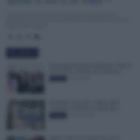
Quando  il  lavo
r
o  fa  notizia
TuttoLavoro24.it è un sito di informazione giornalistica e
specialistica sui grandi temi dell’attualità attinenti al Lavoro, ai
Diritti, all’Economia.
Più popolari
Busta paga dipendenti di Palazzo Chigi, Il
Sole 24 Ore: aumento da 9.500 euro
9 Marzo 2022
Evidenza
Invalidità Civile: dal 1° Marzo 2026
Cambiano le Regole in 40 Province
13 Febbraio 2026
Evidenza
INPS ricorda “C’è Tempo fino al 14