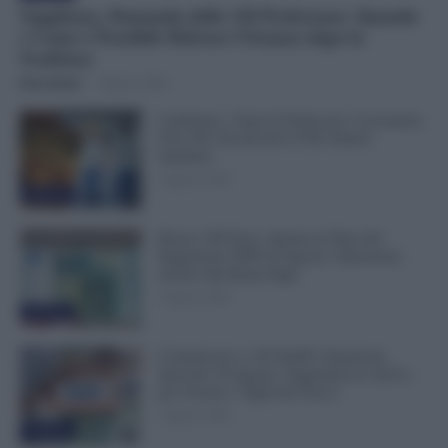
Supplenze, Domanda delle 150 Preferenze: Quando
e Come è Possibile Ritirare l’Istanza dopo la
Scadenza
Erica Zamò
-
7 Agosto 2026
Cambiano i Turni di Notte per i Lavoratori
Over 60: Novità dal CCNL Settore
Sanitario
7 Agosto 2026
Evidenza
Bonus 100 Euro, Spunta la Data del
Pagamento INPS di Agosto: Attenzione
Anche alla Busta Paga
7 Agosto 2026
Evidenza
Comunicato n. 69 NoiPA: Emissione
Speciale 18 Agosto. Pagamenti in Arrivo
per Scuola e Vigili del Fuoco
7 Agosto 2026
Evidenza