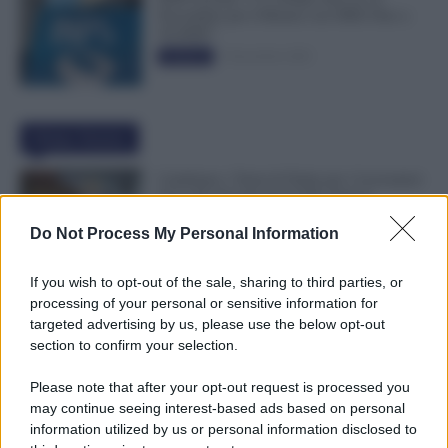
Novembre per il Bonus con ISEE Fino a
50.000€”
5 Novembre 2025
Evidenza
Ultime Notizie
Cambiano i Turni di Notte per i Lavoratori
Over 60: Novità dal CCNL Settore
Sanitario
Do Not Process My Personal Information
7 Agosto 2026
Evidenza
If you wish to opt-out of the sale, sharing to third parties, or
Bonus 100 Euro, Spunta la Data del
processing of your personal or sensitive information for
Pagamento INPS di Agosto: Attenzione
targeted advertising by us, please use the below opt-out
Anche alla Busta Paga
section to confirm your selection.
7 Agosto 2026
Evidenza
Please note that after your opt-out request is processed you
may continue seeing interest-based ads based on personal
Comunicato n. 69 NoiPA: Emissione
information utilized by us or personal information disclosed to
Speciale 18 Agosto. Pagamenti in Arrivo