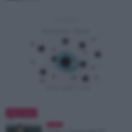
- Advertisement -
Editor Picks
Evidenza
Supplenze, Domanda delle 150