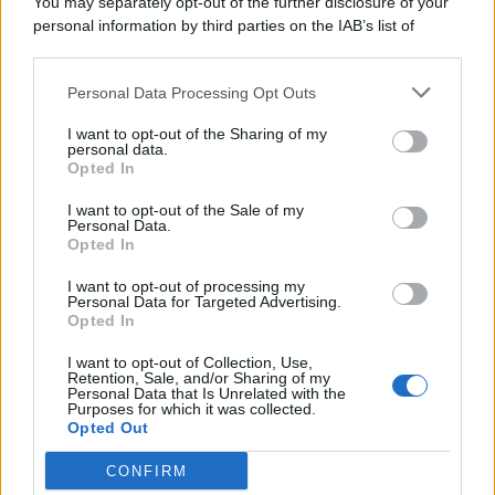
You may separately opt-out of the further disclosure of your
personal information by third parties on the IAB’s list of
downstream participants.
Categorie
Personal Data Processing Opt Outs
This information may also be disclosed by us to third parties
on the IAB’s List of Downstream Participants that may further
Evidenza
20701
I want to opt-out of the Sharing of my
disclose it to other third parties.
personal data.
Lavoro & Diritti
14913
Opted In
Cronaca sindacale
8051
Politica
5139
I want to opt-out of the Sale of my
Scuola & Formazione
3011
Personal Data.
Opted In
Economia & Lavoro
1125
Fisco & Tasse
533
I want to opt-out of processing my
Senza categoria
371
Personal Data for Targeted Advertising.
Opted In
I want to opt-out of Collection, Use,
Retention, Sale, and/or Sharing of my
TuttoLavoro24.it Testata giornalistica registrata presso il Tribunale di
Personal Data that Is Unrelated with the
Roma al n. 97/2020 del 25 settembre 2020 - Aut. ROC n. 39028
Purposes for which it was collected.
Opted Out
Editore:
Nevera Editore s.r.l.
via Tiburtina, 5 - 00185 Roma
Direttore Responsabile: Alessandra Decini
CONFIRM
redazione:
redazione@tuttolavoro24.it
pubblicità:
advertising@tuttolavoro24.it