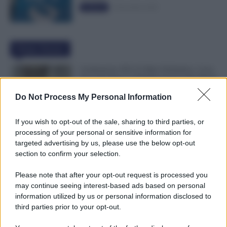
5 Novembre 2025
Evidenza
Ultime Notizie
Graduatorie ATA 24 Mesi Definitive, Cosa
Succede Dopo la Pubblicazione? Dai Ruoli
alle Supplenze
Do Not Process My Personal Information
6 Agosto 2026
Evidenza
If you wish to opt-out of the sale, sharing to third parties, or
Bonus Nido: Domande Accolte, in
processing of your personal or sensitive information for
Lavorazione o Prenotate. Le Ultime Mosse
targeted advertising by us, please use the below opt-out
INPS
section to confirm your selection.
6 Agosto 2026
Evidenza
Please note that after your opt-out request is processed you
may continue seeing interest-based ads based on personal
Rimborso 730, Partono i Bonifici INPS.
information utilized by us or personal information disclosed to
Arriva la Svolta
third parties prior to your opt-out.
6 Agosto 2026
Evidenza