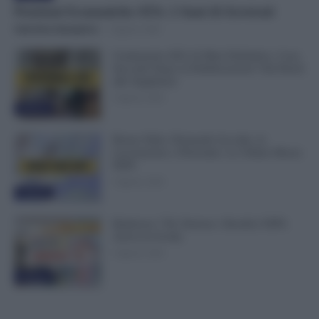
Posizioni Economiche ATA: 2 Anni di Arretrati
Valentina Giampietro
-
6 Agosto 2026
Graduatorie ATA 24 Mesi Definitive, Cosa
Succede Dopo la Pubblicazione? Dai Ruoli
alle Supplenze
6 Agosto 2026
Evidenza
Bonus Nido: Domande Accolte, in
Lavorazione o Prenotate. Le Ultime Mosse
INPS
6 Agosto 2026
Evidenza
Rimborso 730, Partono i Bonifici INPS.
Arriva la Svolta
6 Agosto 2026
Evidenza