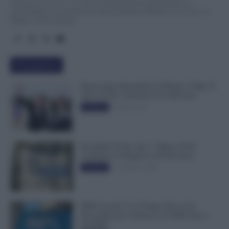
TuttoLavoro24.it è un sito di informazione giornalistica e
specialistica sui grandi temi dell’attualità attinenti al Lavoro, ai
Diritti, all’Economia.
Più popolari
Busta paga dipendenti di Palazzo Chigi, Il
Sole 24 Ore: aumento da 9.500 euro
9 Marzo 2022
Evidenza
Invalidità Civile: dal 1° Marzo 2026
Cambiano le Regole in 40 Province
13 Febbraio 2026
Evidenza
INPS ricorda “C’è Tempo fino al 14
Novembre per il Bonus con ISEE Fino a
50.000€”