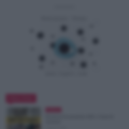
- Advertisement -
Editor Picks
Evidenza
Posizioni Economiche ATA: 2 Anni di
Arretrati
6 Agosto 2026