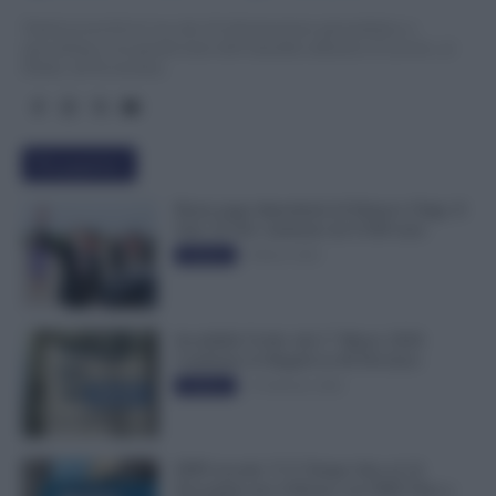
TuttoLavoro24.it è un sito di informazione giornalistica e
specialistica sui grandi temi dell’attualità attinenti al Lavoro, ai
Diritti, all’Economia.
Più popolari
Busta paga dipendenti di Palazzo Chigi, Il
Sole 24 Ore: aumento da 9.500 euro
9 Marzo 2022
Evidenza
Invalidità Civile: dal 1° Marzo 2026
Cambiano le Regole in 40 Province
13 Febbraio 2026
Evidenza
INPS ricorda “C’è Tempo fino al 14
Novembre per il Bonus con ISEE Fino a