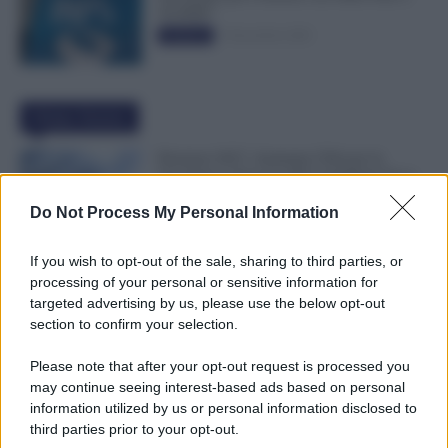
50.000€”
5 Novembre 2025
Evidenza
Ultime Notizie
Pensioni 2027, Aumenta l’Età per la
Vecchiaia e Servono Più Contributi: Ecco
Tutti i Nuovi Requisiti
Do Not Process My Personal Information
8 Agosto 2026
Evidenza
If you wish to opt-out of the sale, sharing to third parties, or
Supplenze, Domanda delle 150
processing of your personal or sensitive information for
Preferenze: Quando e Come è Possibile
targeted advertising by us, please use the below opt-out
Ritirare l’Istanza dopo la Scadenza
section to confirm your selection.
7 Agosto 2026
Evidenza
Please note that after your opt-out request is processed you
may continue seeing interest-based ads based on personal
Cambiano i Turni di Notte per i Lavoratori
information utilized by us or personal information disclosed to
Over 60: Novità dal CCNL Settore
third parties prior to your opt-out.
Sanitario