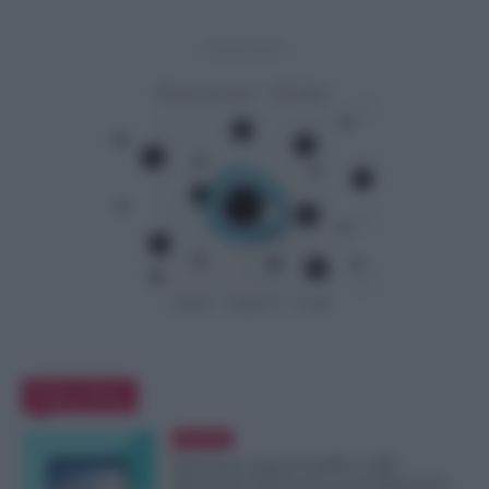
- Advertisement -
Editor Picks
Evidenza
Emissione Urgente NoiPA: 9.300
Dipendenti Interessati per gli Stipendi di