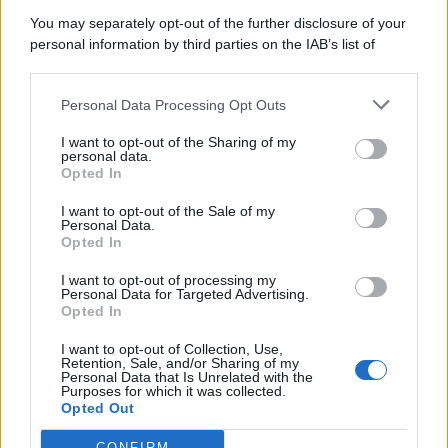
7 Agosto 2026
Evidenza
You may separately opt-out of the further disclosure of your
personal information by third parties on the IAB’s list of
downstream participants.
Categorie
Personal Data Processing Opt Outs
This information may also be disclosed by us to third parties
on the IAB’s List of Downstream Participants that may further
Evidenza
20714
I want to opt-out of the Sharing of my
disclose it to other third parties.
personal data.
Lavoro & Diritti
14923
Opted In
Cronaca sindacale
8051
Politica
5140
I want to opt-out of the Sale of my
Scuola & Formazione
3013
Personal Data.
Opted In
Economia & Lavoro
1125
Fisco & Tasse
533
I want to opt-out of processing my
Senza categoria
371
Personal Data for Targeted Advertising.
Opted In
I want to opt-out of Collection, Use,
Retention, Sale, and/or Sharing of my
TuttoLavoro24.it Testata giornalistica registrata presso il Tribunale di
Personal Data that Is Unrelated with the
Roma al n. 97/2020 del 25 settembre 2020 - Aut. ROC n. 39028
Purposes for which it was collected.
Opted Out
Editore:
Nevera Editore s.r.l.
via Tiburtina, 5 - 00185 Roma
Direttore Responsabile: Alessandra Decini
CONFIRM
redazione:
redazione@tuttolavoro24.it