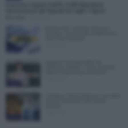
Emissione Urgente NoiPA: 9.300 Dipendenti
Interessati per gli Stipendi di Luglio e Agosto
Mirco Telaro
-
8 Agosto 2026
Pensioni 2027, Aumenta l’Età per la
Vecchiaia e Servono Più Contributi: Ecco
Tutti i Nuovi Requisiti
8 Agosto 2026
Evidenza
Supplenze, Domanda delle 150
Preferenze: Quando e Come è Possibile
Ritirare l’Istanza dopo la Scadenza
7 Agosto 2026
Evidenza
Cambiano i Turni di Notte per i Lavoratori
Over 60: Novità dal CCNL Settore
Sanitario
7 Agosto 2026
Evidenza