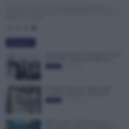
TuttoLavoro24.it è un sito di informazione giornalistica e
specialistica sui grandi temi dell’attualità attinenti al Lavoro, ai
Diritti, all’Economia.
Più popolari
Busta paga dipendenti di Palazzo Chigi, Il
Sole 24 Ore: aumento da 9.500 euro
9 Marzo 2022
Evidenza
Invalidità Civile: dal 1° Marzo 2026
Cambiano le Regole in 40 Province
13 Febbraio 2026
Evidenza
INPS ricorda “C’è Tempo fino al 14
Novembre per il Bonus con ISEE Fino a