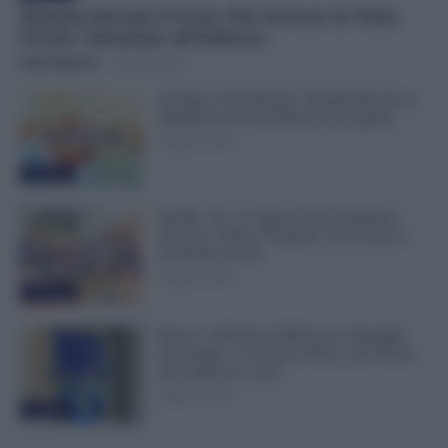
Malattia Durante le Ferie, Può Arrivare la Visita
Fiscale: Attenzione all’Indirizzo
Otello Bianchi
-
9 Agosto 2026
Assegno di Inclusione, Doppia Ricarica a
Settembre per Chi Rinnova ad Agosto
9 Agosto 2026
Evidenza
NoiPA, 10 e 11 Agosto Due Emissioni
Decisive: Prima l’Urgente, Poi il Nuovo
Contratto Scuola
9 Agosto 2026
Evidenza
Bonus 1.000 Euro INPS per le Famiglie
per Sempre: il Governo Pensa alla Svolta
nella Manovra 2027
9 Agosto 2026
Evidenza