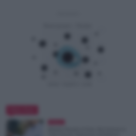
- Advertisement -
Editor Picks
Evidenza
Malattia Durante le Ferie, Può Arrivare la
Visita Fiscale: Attenzione all’Indirizzo