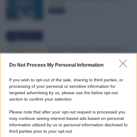
50.000€”
5 Novembre 2025
Evidenza
Ultime Notizie
Assegno di Inclusione, Doppia Ricarica a
Settembre per Chi Rinnova ad Agosto
9 Agosto 2026
Evidenza
Do Not Process My Personal Information
If you wish to opt-out of the sale, sharing to third parties, or
NoiPA, 10 e 11 Agosto Due Emissioni
processing of your personal or sensitive information for
Decisive: Prima l’Urgente, Poi il Nuovo
targeted advertising by us, please use the below opt-out
Contratto Scuola
section to confirm your selection.
9 Agosto 2026
Evidenza
Please note that after your opt-out request is processed you
may continue seeing interest-based ads based on personal
Bonus 1.000 Euro INPS per le Famiglie
information utilized by us or personal information disclosed to
per Sempre: il Governo Pensa alla Svolta
third parties prior to your opt-out.
nella Manovra 2027