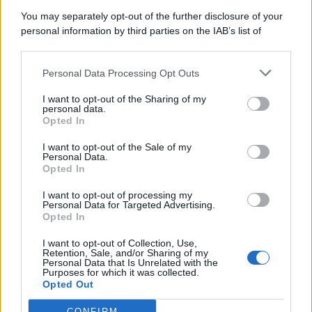
9 Agosto 2026
Evidenza
You may separately opt-out of the further disclosure of your
personal information by third parties on the IAB’s list of
downstream participants.
Categorie
Personal Data Processing Opt Outs
This information may also be disclosed by us to third parties
on the IAB’s List of Downstream Participants that may further
Evidenza
20728
I want to opt-out of the Sharing of my
disclose it to other third parties.
personal data.
Lavoro & Diritti
14933
Opted In
Cronaca sindacale
8053
Politica
5140
I want to opt-out of the Sale of my
Scuola & Formazione
3015
Personal Data.
Opted In
Economia & Lavoro
1125
Fisco & Tasse
533
I want to opt-out of processing my
Senza categoria
371
Personal Data for Targeted Advertising.
Opted In
I want to opt-out of Collection, Use,
Retention, Sale, and/or Sharing of my
TuttoLavoro24.it Testata giornalistica registrata presso il Tribunale di
Personal Data that Is Unrelated with the
Roma al n. 97/2020 del 25 settembre 2020 - Aut. ROC n. 39028
Purposes for which it was collected.
Opted Out
Editore:
Nevera Editore s.r.l.
via Tiburtina, 5 - 00185 Roma
Direttore Responsabile: Alessandra Decini
CONFIRM
redazione:
redazione@tuttolavoro24.it