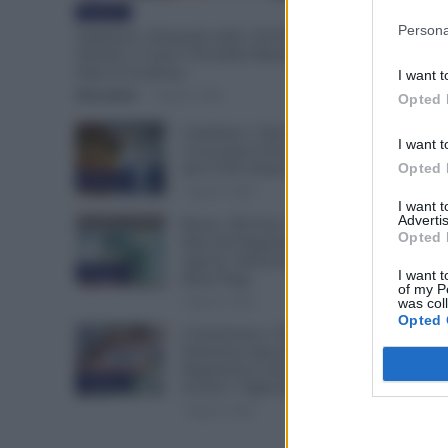
Evidenza
Persona
Supplenze, Domanda delle 150 Preferenze:
Quando e Come è Possibile Ritirare l’Istanza
dopo la Scadenza
I want t
Erica Zamò
-
7 Agosto 2026
Opted 
Cambiano i Turni di Notte per
I want t
i Lavoratori Over 60: Novità
Opted 
dal CCNL Settore Sanitario
Evidenza
7 Agosto 2026
I want 
Advertis
Bonus 100 Euro, Spunta la
Opted 
Data del Pagamento INPS di
Agosto: Attenzione Anche alla
Evidenza
I want t
Busta Paga
of my P
7 Agosto 2026
was col
Opted 
Comunicato n. 69 NoiPA:
Emissione Speciale 18 Agosto.
Pagamenti in Arrivo per
Evidenza
Scuola e Vigili del Fuoco
7 Agosto 2026