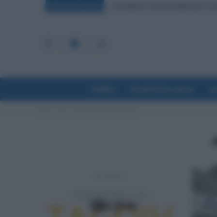
Cambiano i Turni di Notte per i L
BREAKING NEWS
Politica
Economia & Lavoro
La
Home
Tags
Anpal programma gol naspi
- Advertisement -