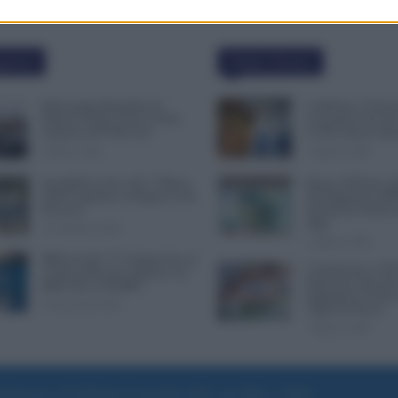
polari
Ultime Notizie
Busta paga dipendenti di
Cambiano i Turni d
Palazzo Chigi, Il Sole 24 Ore:
Lavoratori Over 60
aumento da 9.500 euro
CCNL Settore Sani
9 Marzo 2022
7 Agosto 2026
Invalidità Civile: dal 1° Marzo
Bonus 100 Euro, S
2026 Cambiano le Regole in 40
del Pagamento INP
Province
Attenzione Anche a
Paga
13 Febbraio 2026
7 Agosto 2026
INPS ricorda “C’è Tempo fino al
Comunicato n. 69 
14 Novembre per il Bonus con
Emissione Speciale
ISEE Fino a 50.000€”
Pagamenti in Arriv
5 Novembre 2025
Vigili del Fuoco
7 Agosto 2026
e di Roma al n. 97/2020 del 25 settembre 2020 - Aut. ROC n. 39028