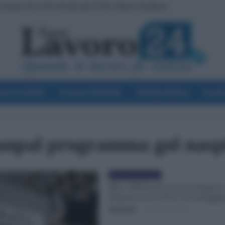
avoratori Over 60: Novità dal CCNL Settore Sanitario
voro & Diritti
Cronaca Sindacale
Giurisprudenza
Scuol
anpal programma gol nasp
Economia & Lavoro
RdC, Offerta di Lavoro lontana: 
Sorpresa ecco Chi è Avvantaggi
Redazione
-
23 Gennaio 2023