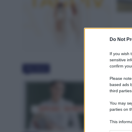
Do Not Pr
If you wish 
sensitive in
confirm your
Must Read
Please note
based ads b
third parties
You may sepa
parties on t
This informa
Participants