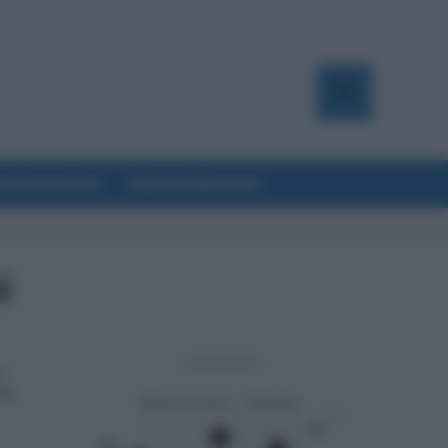
a & Formazione
Salute & Benessere
i
- Advertisement -
a
ato