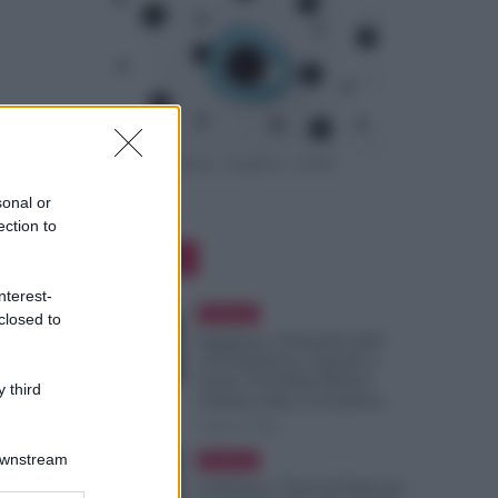
sonal or
ection to
Editor Picks
nterest-
Evidenza
closed to
Supplenze, Domanda delle
150 Preferenze: Quando e
Come è Possibile Ritirare
 third
l’Istanza dopo la Scadenza
7 Agosto 2026
Downstream
Evidenza
Cambiano i Turni di Notte per