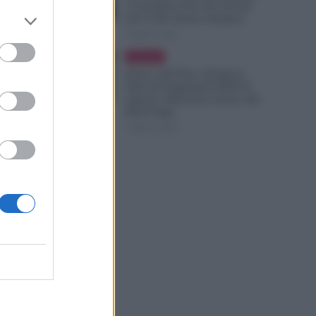
i Lavoratori Over 60: Novità
dal CCNL Settore Sanitario
7 Agosto 2026
Evidenza
Bonus 100 Euro, Spunta la
Data del Pagamento INPS di
Agosto: Attenzione Anche alla
Busta Paga
7 Agosto 2026