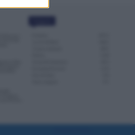
Categorie
Evidenza
20712
i Notte per i
: Novità dal
Lavoro & Diritti
14921
tario
Cronaca sindacale
8051
Politica
5140
punta la Data
Scuola & Formazione
3013
S di Agosto:
Economia & Lavoro
1125
lla Busta
Fisco & Tasse
533
Senza categoria
371
NoiPA:
 18 Agosto.
o per Scuola e
Preferenze Privacy