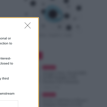
sonal or
ection to
Editor Picks
nterest-
closed to
Evidenza
Assegno Unico, Novità INPS:
50.000 Famiglie in Più
 third
Potranno Fare Domanda
7 Agosto 2026
Downstream
Evidenza
Scuola, 4.160 Euro in Più per i
Dirigenti: Firmato il CCNL