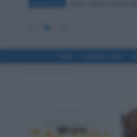
Scuola, 4.160 Euro in Più per i Di
BREAKING NEWS
Politica
Economia & Lavoro
La
Home
Tags
Ape sociale 2023
- Advertisement -