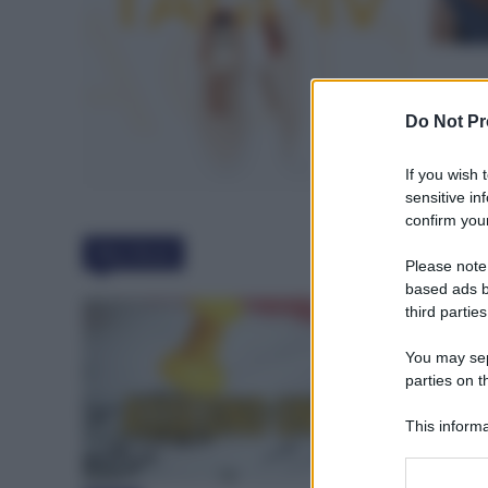
Do Not Pr
If you wish 
sensitive in
confirm your
Must Read
Please note
based ads b
third parties
You may sepa
parties on t
This informa
Participants