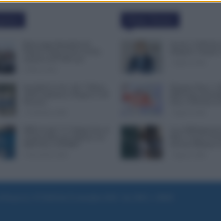
polari
Ultime Notizie
Busta paga dipendenti di
Scuola, 4.160 Euro 
Palazzo Chigi, Il Sole 24 Ore:
Dirigenti: Firmato
aumento da 9.500 euro
7 Agosto 2026
9 Marzo 2022
Invalidità Civile: dal 1° Marzo
Pensioni Sotto i 1.
2026 Cambiano le Regole in 40
ISEE Entro Settemb
Province
Fino a 350 Euro in
13 Febbraio 2026
7 Agosto 2026
INPS ricorda “C’è Tempo fino al
Leva Obbligatoria 
14 Novembre per il Bonus con
Mesi: Cresce il Fro
ISEE Fino a 50.000€”
Servizio Militare 
5 Novembre 2025
7 Agosto 2026
e di Roma al n. 97/2020 del 25 settembre 2020 - Aut. ROC n. 39028