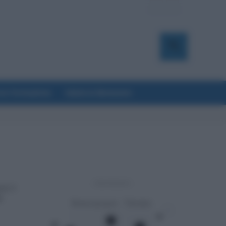
a & Formazione
Salute & Benessere
- Advertisement -
 le 3
i