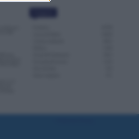
Categorie
Evidenza
20708
in Più per i
 il CCNL
Lavoro & Diritti
14918
Cronaca sindacale
8051
Politica
5140
000 euro,
Scuola & Formazione
3012
re per Avere
Economia & Lavoro
1125
 Più al Mese
Fisco & Tasse
533
Senza categoria
371
da 2 a 12
nte del
in Europa
Preferenze Privacy