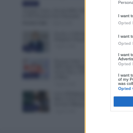
Persona
Evidenza
Assegno Unico, Novità INPS: 50.000 Famiglie
I want t
in Più Potranno Fare Domanda
Opted 
Veronica Cellai
-
7 Agosto 2026
Scuola, 4.160 Euro in Più per i
I want t
Dirigenti: Firmato il CCNL
Opted 
7 Agosto 2026
Evidenza
I want 
Advertis
Pensioni Sotto i 1.000 euro,
Opted 
ISEE Entro Settembre per
Avere Fino a 350 Euro in Più
I want t
Evidenza
al Mese
of my P
was col
7 Agosto 2026
Opted 
Leva Obbligatoria da 2 a 12
Mesi: Cresce il Fronte del
Servizio Militare in Europa
Evidenza
7 Agosto 2026