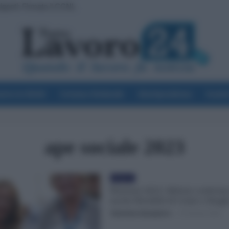
rigenti: Firmato il CCNL
voro & Diritti
Cronaca Sindacale
Giurisprudenza
Scuol
ape sociale 2023
Politica
Pensioni 2023: Meloni conferma
uscite flessibili di Conte e Dragh
Valentina Giampietro
-
27 Ottobre 2022