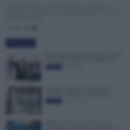
TuttoLavoro24.it è un sito di informazione giornalistica e
specialistica sui grandi temi dell’attualità attinenti al Lavoro, ai
Diritti, all’Economia.
Più popolari
Busta paga dipendenti di Palazzo Chigi, Il
Sole 24 Ore: aumento da 9.500 euro
9 Marzo 2022
Evidenza
Invalidità Civile: dal 1° Marzo 2026
Cambiano le Regole in 40 Province
13 Febbraio 2026
Evidenza
INPS ricorda “C’è Tempo fino al 14
Novembre per il Bonus con ISEE Fino a