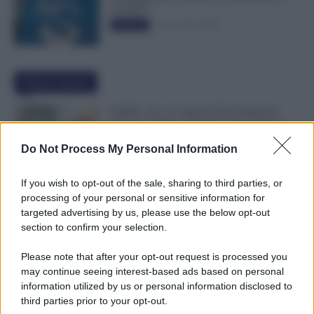
50.000€”
5 Novembre 2025
Evidenza
Ultime Notizie
NoiPA, 10 e 11 Agosto Due Emissioni
Decisive: Prima l’Urgente, Poi il Nuovo
Contratto Scuola
Do Not Process My Personal Information
9 Agosto 2026
Evidenza
If you wish to opt-out of the sale, sharing to third parties, or
Bonus 1.000 Euro INPS per le Famiglie
processing of your personal or sensitive information for
per Sempre: il Governo Pensa alla Svolta
targeted advertising by us, please use the below opt-out
nella Manovra 2027
section to confirm your selection.
9 Agosto 2026
Evidenza
Please note that after your opt-out request is processed you
may continue seeing interest-based ads based on personal
Carta Dedicata a Te, Più Facile Avere i 500
information utilized by us or personal information disclosed to
Euro Per Chi Ha Questi Requisiti ad
third parties prior to your opt-out.
Agosto