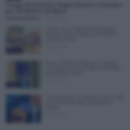
Assegno di Inclusione, Doppia Ricarica a Settembre
per Chi Rinnova ad Agosto
Valentina Giampietro
-
9 Agosto 2026
NoiPA, 10 e 11 Agosto Due Emissioni
Decisive: Prima l’Urgente, Poi il Nuovo
Contratto Scuola
9 Agosto 2026
Evidenza
Bonus 1.000 Euro INPS per le Famiglie
per Sempre: il Governo Pensa alla Svolta
nella Manovra 2027
9 Agosto 2026
Evidenza
Carta Dedicata a Te, Più Facile Avere i 500
Euro Per Chi Ha Questi Requisiti ad
Agosto
9 Agosto 2026
Evidenza