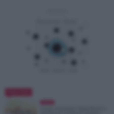
- Advertisement -
Editor Picks
Evidenza
Assegno di Inclusione, Doppia Ricarica a
Settembre per Chi Rinnova ad Agosto