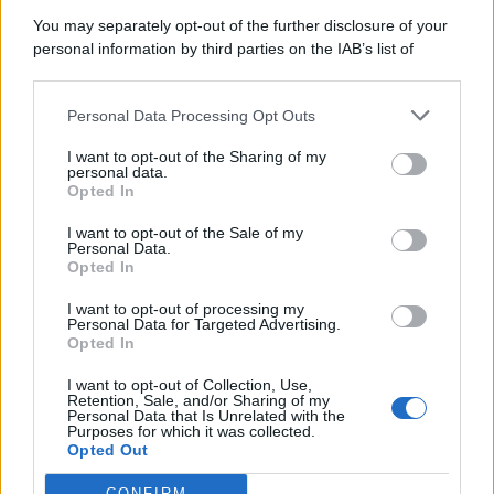
9 Agosto 2026
Evidenza
You may separately opt-out of the further disclosure of your
personal information by third parties on the IAB’s list of
downstream participants.
Categorie
Personal Data Processing Opt Outs
This information may also be disclosed by us to third parties
on the IAB’s List of Downstream Participants that may further
Evidenza
20727
I want to opt-out of the Sharing of my
disclose it to other third parties.
personal data.
Lavoro & Diritti
14932
Opted In
Cronaca sindacale
8053
Politica
5140
I want to opt-out of the Sale of my
Scuola & Formazione
3015
Personal Data.
Opted In
Economia & Lavoro
1125
Fisco & Tasse
533
I want to opt-out of processing my
Senza categoria
371
Personal Data for Targeted Advertising.
Opted In
I want to opt-out of Collection, Use,
Retention, Sale, and/or Sharing of my
TuttoLavoro24.it Testata giornalistica registrata presso il Tribunale di
Personal Data that Is Unrelated with the
Roma al n. 97/2020 del 25 settembre 2020 - Aut. ROC n. 39028
Purposes for which it was collected.
Opted Out
Editore:
Nevera Editore s.r.l.
via Tiburtina, 5 - 00185 Roma
Direttore Responsabile: Alessandra Decini
CONFIRM
redazione:
redazione@tuttolavoro24.it