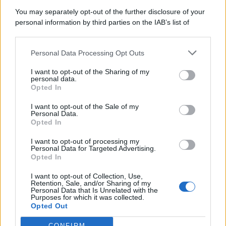
8 Agosto 2026
Evidenza
You may separately opt-out of the further disclosure of your
personal information by third parties on the IAB’s list of
downstream participants.
Categorie
Personal Data Processing Opt Outs
This information may also be disclosed by us to third parties
on the IAB’s List of Downstream Participants that may further
Evidenza
20726
I want to opt-out of the Sharing of my
disclose it to other third parties.
personal data.
Lavoro & Diritti
14931
Opted In
Cronaca sindacale
8053
Politica
5140
I want to opt-out of the Sale of my
Scuola & Formazione
3015
Personal Data.
Opted In
Economia & Lavoro
1125
Fisco & Tasse
533
I want to opt-out of processing my
Senza categoria
371
Personal Data for Targeted Advertising.
Opted In
I want to opt-out of Collection, Use,
Retention, Sale, and/or Sharing of my
TuttoLavoro24.it Testata giornalistica registrata presso il Tribunale di
Personal Data that Is Unrelated with the
Roma al n. 97/2020 del 25 settembre 2020 - Aut. ROC n. 39028
Purposes for which it was collected.
Opted Out
Editore:
Nevera Editore s.r.l.
via Tiburtina, 5 - 00185 Roma
Direttore Responsabile: Alessandra Decini
CONFIRM
redazione:
redazione@tuttolavoro24.it