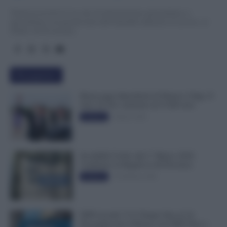
TuttoLavoro24.it è un sito di informazione giornalistica e
specialistica sui grandi temi dell’attualità attinenti al Lavoro, ai
Diritti, all’Economia.
Più popolari
Busta paga dipendenti di Palazzo Chigi, Il
Sole 24 Ore: aumento da 9.500 euro
9 Marzo 2022
Evidenza
Invalidità Civile: dal 1° Marzo 2026
Cambiano le Regole in 40 Province
13 Febbraio 2026
Evidenza
INPS ricorda “C’è Tempo fino al 14
Novembre per il Bonus con ISEE Fino a