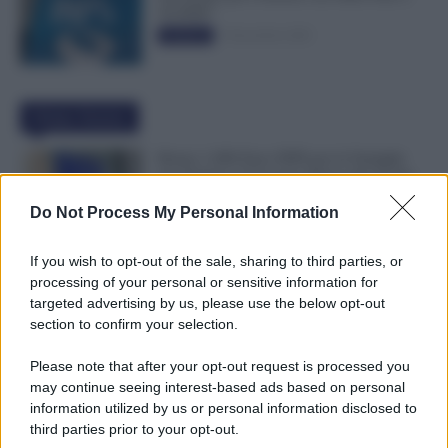
50.000€”
5 Novembre 2025
Evidenza
Ultime Notizie
Bonus 1.000 Euro INPS per le Famiglie
per Sempre: il Governo Pensa alla Svolta
nella Manovra 2027
Do Not Process My Personal Information
9 Agosto 2026
Evidenza
If you wish to opt-out of the sale, sharing to third parties, or
Carta Dedicata a Te, Più Facile Avere i 500
processing of your personal or sensitive information for
Euro Per Chi Ha Questi Requisiti ad
targeted advertising by us, please use the below opt-out
Agosto
section to confirm your selection.
9 Agosto 2026
Evidenza
Please note that after your opt-out request is processed you
may continue seeing interest-based ads based on personal
Ti Ammali Durante le Ferie? Ecco Cosa
information utilized by us or personal information disclosed to
Succede ai Giorni di Vacanza e alla Busta
third parties prior to your opt-out.
Paga