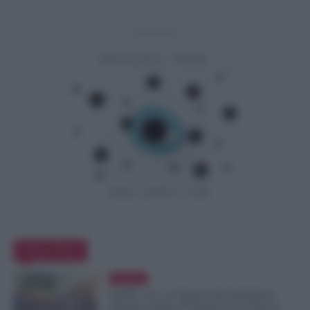
- Advertisement -
Editor Picks
Evidenza
NoiPA, 10 e 11 Agosto Due Emissioni
Decisive: Prima l’Urgente, Poi il Nuovo