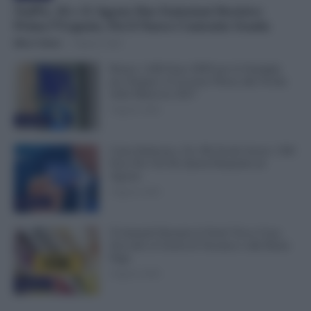
NoiPA, 10 e 11 Agosto Due Emissioni Decisive:
Prima l’Urgente, Poi il Nuovo Contratto Scuola
Mirco Telaro
-
9 Agosto 2026
Bonus 1.000 Euro INPS per le Famiglie
per Sempre: il Governo Pensa alla Svolta
nella Manovra 2027
9 Agosto 2026
Evidenza
Carta Dedicata a Te, Più Facile Avere i 500
Euro Per Chi Ha Questi Requisiti ad
Agosto
9 Agosto 2026
Evidenza
Ti Ammali Durante le Ferie? Ecco Cosa
Succede ai Giorni di Vacanza e alla Busta
Paga
8 Agosto 2026
Evidenza