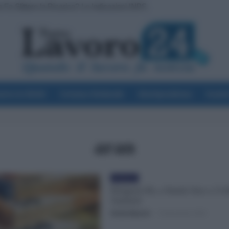
 Fa Slittare la Ricarica? Le Indicazioni INPS
voro & Diritti
Cronaca Sindacale
Giurisprudenza
Scuol
aran
Evidenza
Dirigenti PA, a Natale fino a 15.
Aumenti
Otello Bianchi
-
15 Novembre 2023