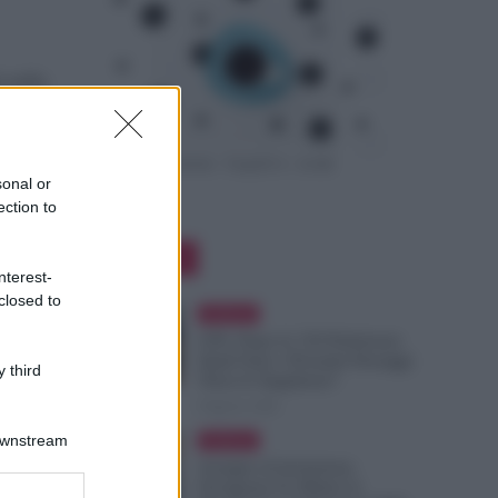
 nella
sonal or
ection to
Editor Picks
nterest-
closed to
Evidenza
GPS, Dopo le 150 Preferenze
Quali Sono i Prossimi Passaggi
 third
Verso le Supplenze?
8 Agosto 2026
Downstream
Evidenza
Assegno di Inclusione,
Ferragosto Fa Slittare la