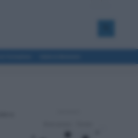
a & Formazione
Salute & Benessere
- Advertisement -
000€ di