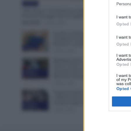
Evidenza
Persona
GPS, Dopo le 150 Preferenze Quali Sono i
Prossimi Passaggi Verso le Supplenze?
I want t
Erica Zamò
-
8 Agosto 2026
Opted 
Assegno di Inclusione,
I want t
Ferragosto Fa Slittare la
Ricarica? Le Indicazioni INPS
Opted 
Evidenza
8 Agosto 2026
I want 
Advertis
Metalmeccanici, Firmato
Opted 
Nuovo CCNL: Con 200€ di
Aumento Più di 5.000€ di
Cronaca
sindacale
I want t
Montante Salariale
of my P
8 Agosto 2026
was col
Opted 
Trasporti Fermi, Scaffali Vuoti
e Ritardi nelle Consegne:
Sciopero degli Autisti
Cronaca
sindacale
8 Agosto 2026