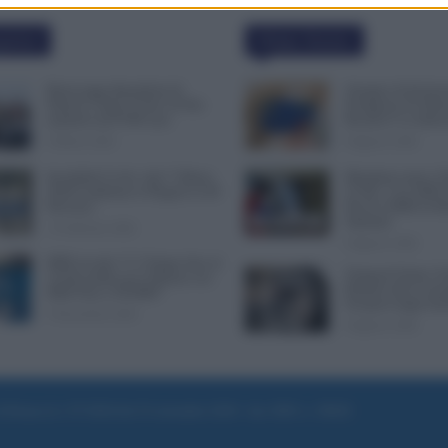
polari
Ultime Notizie
Busta paga dipendenti di
Assegno di Inclusi
Palazzo Chigi, Il Sole 24 Ore:
Ferragosto Fa Slitta
aumento da 9.500 euro
Ricarica? Le Indic
9 Marzo 2022
8 Agosto 2026
Invalidità Civile: dal 1° Marzo
Metalmeccanici, F
2026 Cambiano le Regole in 40
CCNL: Con 200€ 
Province
Più di 5.000€ di M
Salariale
13 Febbraio 2026
8 Agosto 2026
INPS ricorda “C’è Tempo fino al
Trasporti Fermi, Sc
14 Novembre per il Bonus con
Ritardi nelle Cons
ISEE Fino a 50.000€”
Sciopero degli Auti
5 Novembre 2025
8 Agosto 2026
e di Roma al n. 97/2020 del 25 settembre 2020 - Aut. ROC n. 39028