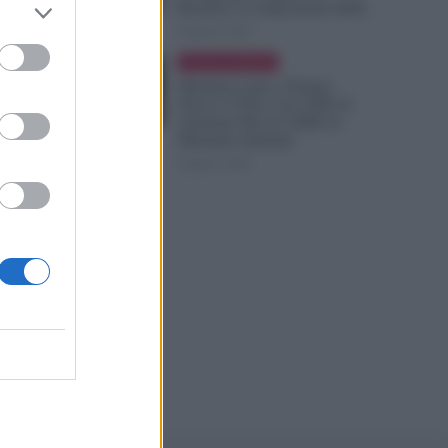
Ricarica? Le Indicazioni INPS
8 Agosto 2026
Cronaca sindacale
Metalmeccanici, Firmato
Nuovo CCNL: Con 200€ di
Aumento Più di 5.000€ di
Montante Salariale
8 Agosto 2026