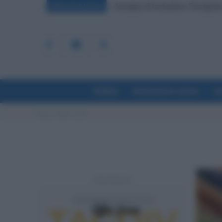
Assegno di Inclusione, Ferragosto
BREAKING NEWS
Politica
Economia & Lavoro
La
Home
Tags
Aran
- Advertisement -