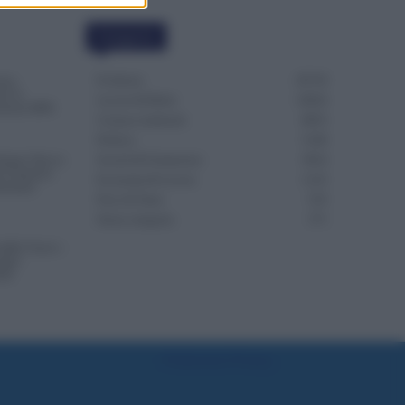
Categorie
Evidenza
20718
one,
re la
Lavoro & Diritti
14924
azioni INPS
Cronaca sindacale
8053
Politica
5140
irmato Nuovo
Scuola & Formazione
3014
di Aumento
Economia & Lavoro
1125
ontante
Fisco & Tasse
533
Senza categoria
371
affali Vuoti e
egne:
sti
Preferenze Privacy