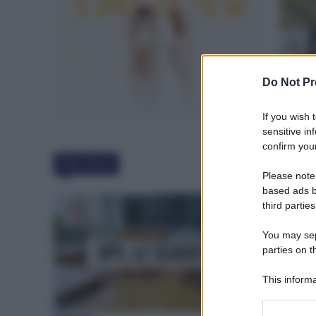
Do Not Pr
If you wish 
sensitive in
confirm your
Must Read
Please note
based ads b
third parties
You may sepa
parties on t
This informa
Participants