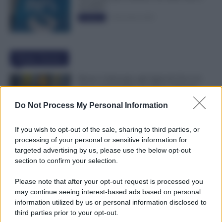
50.000€”
5 Novembre 2025
Evidenza
Ultime Notizie
Bonus Carburante agli Agricoli: Ecco le
Spese Ammissibili con Nuovo Decreto
7 Agosto 2026
Evidenza
Do Not Process My Personal Information
If you wish to opt-out of the sale, sharing to third parties, or
Immissione in Ruolo dal 1° Settembre
processing of your personal or sensitive information for
2026: Quali Documenti Preparare?
targeted advertising by us, please use the below opt-out
7 Agosto 2026
Evidenza
section to confirm your selection.
Please note that after your opt-out request is processed you
may continue seeing interest-based ads based on personal
NoiPA Anticipa, Emissione Urgente il 10
information utilized by us or personal information disclosed to
Agosto. Comunicato n. 68
third parties prior to your opt-out.
7 Agosto 2026
Evidenza