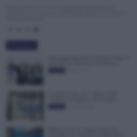
TuttoLavoro24.it è un sito di informazione giornalistica e
specialistica sui grandi temi dell’attualità attinenti al Lavoro, ai
Diritti, all’Economia.
Più popolari
Busta paga dipendenti di Palazzo Chigi, Il
Sole 24 Ore: aumento da 9.500 euro
9 Marzo 2022
Evidenza
Invalidità Civile: dal 1° Marzo 2026
Cambiano le Regole in 40 Province
13 Febbraio 2026
Evidenza
INPS ricorda “C’è Tempo fino al 14
Novembre per il Bonus con ISEE Fino a