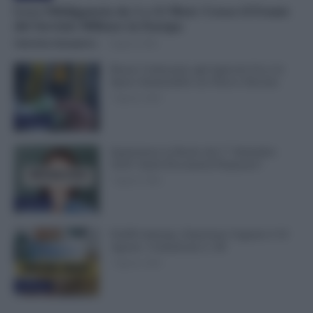
Leva Obbligatoria da 2 a 12 Mesi: Cresce il Fronte
del Servizio Militare in Europa
Valentina Giampietro
-
7 Agosto 2026
Bonus Carburante agli Agricoli: Ecco le
Spese Ammissibili con Nuovo Decreto
7 Agosto 2026
Evidenza
Immissione in Ruolo dal 1° Settembre
2026: Quali Documenti Preparare?
7 Agosto 2026
Evidenza
NoiPA Anticipa, Emissione Urgente il 10
Agosto. Comunicato n. 68
7 Agosto 2026
Evidenza