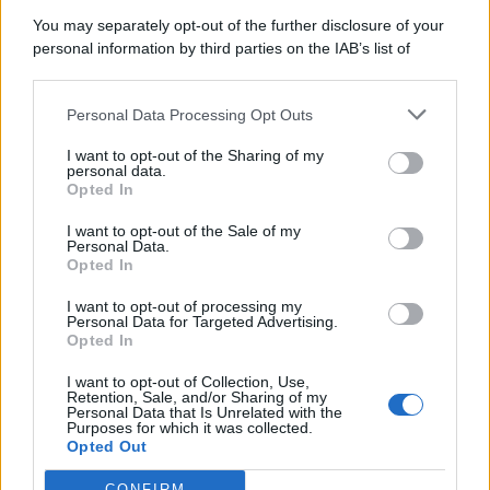
You may separately opt-out of the further disclosure of your
personal information by third parties on the IAB’s list of
downstream participants.
Categorie
Personal Data Processing Opt Outs
This information may also be disclosed by us to third parties
on the IAB’s List of Downstream Participants that may further
Evidenza
20705
I want to opt-out of the Sharing of my
disclose it to other third parties.
personal data.
Lavoro & Diritti
14915
Opted In
Cronaca sindacale
8051
Politica
5140
I want to opt-out of the Sale of my
Scuola & Formazione
3012
Personal Data.
Opted In
Economia & Lavoro
1125
Fisco & Tasse
533
I want to opt-out of processing my
Senza categoria
371
Personal Data for Targeted Advertising.
Opted In
I want to opt-out of Collection, Use,
Retention, Sale, and/or Sharing of my
TuttoLavoro24.it Testata giornalistica registrata presso il Tribunale di
Personal Data that Is Unrelated with the
Roma al n. 97/2020 del 25 settembre 2020 - Aut. ROC n. 39028
Purposes for which it was collected.
Opted Out
Editore:
Nevera Editore s.r.l.
via Tiburtina, 5 - 00185 Roma
Direttore Responsabile: Alessandra Decini
CONFIRM
redazione:
redazione@tuttolavoro24.it