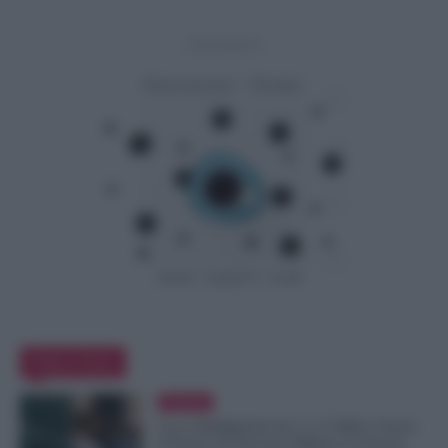
- Advertisement -
Editor Picks
Evidenza
Leva Obbligatoria da 2 a 12 Mesi: Cresce
il Fronte del Servizio Militare in Europa