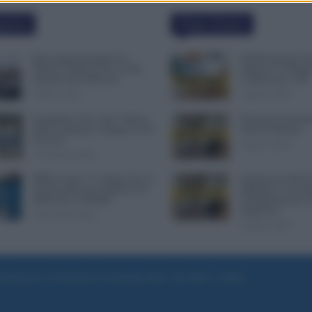
polari
Ultime Notizie
Busta paga dipendenti di
NoiPA Anticipa, E
Palazzo Chigi, Il Sole 24 Ore:
Urgente il 10 Agos
aumento da 9.500 euro
Comunicato n. 68
9 Marzo 2022
7 Agosto 2026
Invalidità Civile: dal 1° Marzo
Posizioni Economi
2026 Cambiano le Regole in 40
Anni di Arretrati
Province
6 Agosto 2026
13 Febbraio 2026
INPS ricorda “C’è Tempo fino al
Graduatorie ATA 2
14 Novembre per il Bonus con
Definitive, Cosa 
ISEE Fino a 50.000€”
la Pubblicazione? 
Supplenze
5 Novembre 2025
6 Agosto 2026
e di Roma al n. 97/2020 del 25 settembre 2020 - Aut. ROC n. 39028