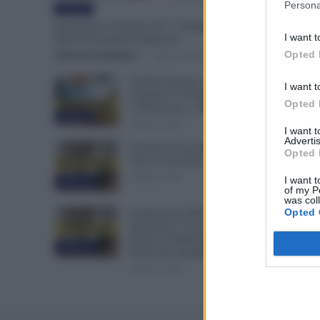
Persona
Evidenza
Immissione in Ruolo dal 1° Settembre 2026:
I want t
Quali Documenti Preparare?
Opted 
Valentina Giampietro
-
7 Agosto 2026
NoiPA Anticipa, Emissione
I want t
Urgente il 10 Agosto.
Opted 
Comunicato n. 68
Evidenza
7 Agosto 2026
I want 
Advertis
Posizioni Economiche ATA: 2
Opted 
Anni di Arretrati
6 Agosto 2026
I want t
Evidenza
of my P
was col
Opted 
Graduatorie ATA 24 Mesi
Definitive, Cosa Succede
Dopo la Pubblicazione? Dai
Evidenza
Ruoli alle Supplenze
6 Agosto 2026