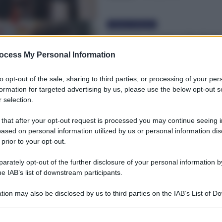
Cronaca sindacale
Licenziato per post su Facebook
mi scuso. Incontro con Ministro
ocess My Personal Information
Orlando
Redazione
-
16 Aprile 2021
to opt-out of the sale, sharing to third parties, or processing of your per
formation for targeted advertising by us, please use the below opt-out s
Cronaca sindacale
 selection.
Nasce Acciaierie d’Italia: lo Stat
nell’ex Ilva. Sindacati plaudono
 that after your opt-out request is processed you may continue seeing i
sciopero
ased on personal information utilized by us or personal information dis
 prior to your opt-out.
Redazione
-
15 Aprile 2021
rately opt-out of the further disclosure of your personal information by
he IAB’s list of downstream participants.
tion may also be disclosed by us to third parties on the IAB’s List of 
 that may further disclose it to other third parties.