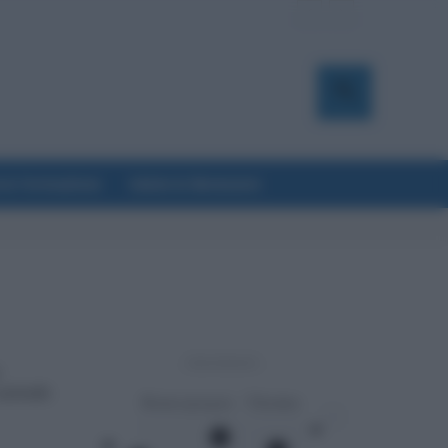
a & Formazione
Salute & Benessere
- Advertisement -
i
 aziende