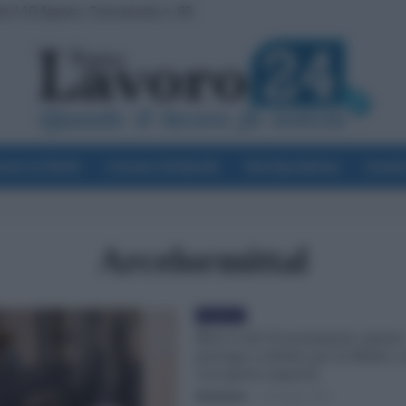
e il 10 Agosto. Comunicato n. 68
voro & Diritti
Cronaca Sindacale
Giurisprudenza
Scuol
Arcelormittal
Evidenza
Blocco dei licenziamenti, ipotes
proroga a ottobre per la Moda e
con questi requisiti
Redazione
-
24 Giugno 2021