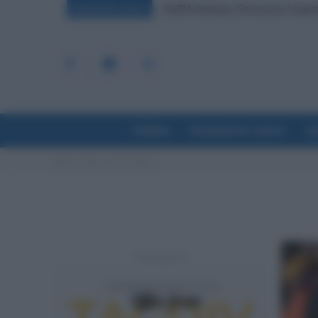
NoiPA Anticipa, Emissione Urgent
BREAKING NEWS
Politica
Economia & Lavoro
La
Home
Tags
Arcelormittal
- Advertisement -