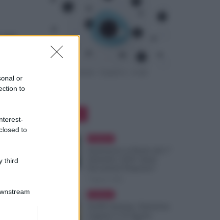
: non
sonal or
ection to
o entra
Editor Picks
 ma è
nterest-
closed to
Evidenza
Immissione in Ruolo dal 1°
Settembre 2026: Quali
 third
Documenti Preparare?
7 Agosto 2026
Downstream
Evidenza
NoiPA Anticipa, Emissione
Urgente il 10 Agosto.