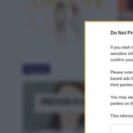
Do Not Pr
If you wish 
sensitive in
confirm your
Must Read
Please note
based ads b
third parties
You may sepa
parties on t
This informa
Participants