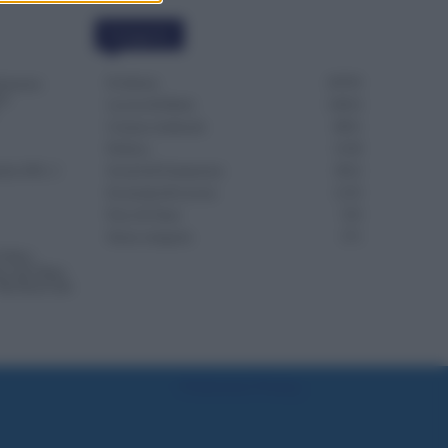
Categorie
Evidenza
20703
missione
to.
Lavoro & Diritti
14914
Cronaca sindacale
8051
Politica
5139
che ATA: 2
Scuola & Formazione
3012
Economia & Lavoro
1125
Fisco & Tasse
533
Senza categoria
371
4 Mesi
Succede Dopo
Dai Ruoli alle
Preferenze Privacy