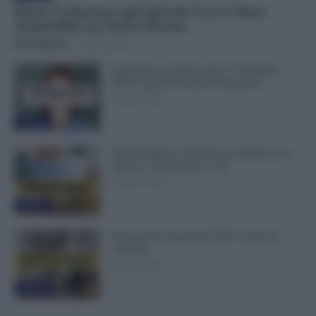
Bonus Carburante agli Agricoli: Ecco le Spese
Ammissibili con Nuovo Decreto
Otello Bianchi
-
7 Agosto 2026
Immissione in Ruolo dal 1° Settembre
2026: Quali Documenti Preparare?
7 Agosto 2026
Evidenza
NoiPA Anticipa, Emissione Urgente il 10
Agosto. Comunicato n. 68
7 Agosto 2026
Evidenza
Posizioni Economiche ATA: 2 Anni di
Arretrati
6 Agosto 2026
Evidenza