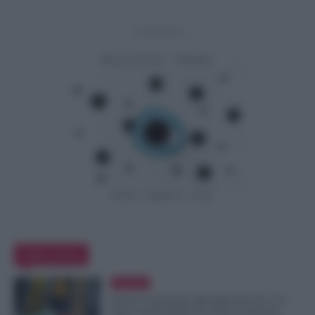
- Advertisement -
Editor Picks
Evidenza
Bonus Carburante agli Agricoli: Ecco le
Spese Ammissibili con Nuovo Decreto