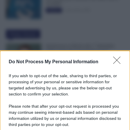
50.000€”
5 Novembre 2025
Evidenza
Ultime Notizie
Immissione in Ruolo dal 1° Settembre
2026: Quali Documenti Preparare?
7 Agosto 2026
Evidenza
Do Not Process My Personal Information
If you wish to opt-out of the sale, sharing to third parties, or
NoiPA Anticipa, Emissione Urgente il 10
processing of your personal or sensitive information for
Agosto. Comunicato n. 68
targeted advertising by us, please use the below opt-out
7 Agosto 2026
Evidenza
section to confirm your selection.
Please note that after your opt-out request is processed you
may continue seeing interest-based ads based on personal
Posizioni Economiche ATA: 2 Anni di
information utilized by us or personal information disclosed to
Arretrati
third parties prior to your opt-out.
6 Agosto 2026
Evidenza