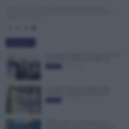
TuttoLavoro24.it è un sito di informazione giornalistica e
specialistica sui grandi temi dell’attualità attinenti al Lavoro, ai
Diritti, all’Economia.
Più popolari
Busta paga dipendenti di Palazzo Chigi, Il
Sole 24 Ore: aumento da 9.500 euro
9 Marzo 2022
Evidenza
Invalidità Civile: dal 1° Marzo 2026
Cambiano le Regole in 40 Province
13 Febbraio 2026
Evidenza
INPS ricorda “C’è Tempo fino al 14
Novembre per il Bonus con ISEE Fino a