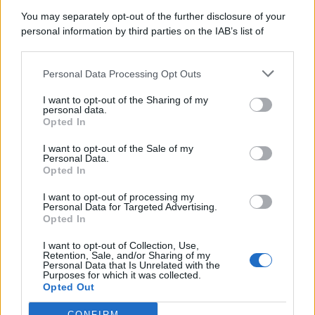
You may separately opt-out of the further disclosure of your
personal information by third parties on the IAB’s list of
downstream participants.
Categorie
Personal Data Processing Opt Outs
This information may also be disclosed by us to third parties
on the IAB’s List of Downstream Participants that may further
Evidenza
20704
I want to opt-out of the Sharing of my
disclose it to other third parties.
personal data.
Lavoro & Diritti
14915
Opted In
Cronaca sindacale
8051
Politica
5139
I want to opt-out of the Sale of my
Scuola & Formazione
3012
Personal Data.
Opted In
Economia & Lavoro
1125
Fisco & Tasse
533
I want to opt-out of processing my
Senza categoria
371
Personal Data for Targeted Advertising.
Opted In
I want to opt-out of Collection, Use,
Retention, Sale, and/or Sharing of my
TuttoLavoro24.it Testata giornalistica registrata presso il Tribunale di
Personal Data that Is Unrelated with the
Roma al n. 97/2020 del 25 settembre 2020 - Aut. ROC n. 39028
Purposes for which it was collected.
Opted Out
Editore:
Nevera Editore s.r.l.
via Tiburtina, 5 - 00185 Roma
Direttore Responsabile: Alessandra Decini
CONFIRM
redazione:
redazione@tuttolavoro24.it