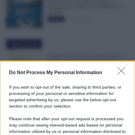
INPS ricorda “C’è Tempo fino al 14
Novembre per il Bonus con ISEE Fino a
50.000€”
5 Novembre 2025
Evidenza
Ultime Notizie
Assegno di Inclusione, Doppia Ricarica a
Settembre per Chi Rinnova ad Agosto
9 Agosto 2026
Evidenza
Do Not Process My Personal Information
If you wish to opt-out of the sale, sharing to third parties, or
NoiPA, 10 e 11 Agosto Due Emissioni
processing of your personal or sensitive information for
Decisive: Prima l’Urgente, Poi il Nuovo
targeted advertising by us, please use the below opt-out
Contratto Scuola
section to confirm your selection.
9 Agosto 2026
Evidenza
Please note that after your opt-out request is processed you
may continue seeing interest-based ads based on personal
Bonus 1.000 Euro INPS per le Famiglie
information utilized by us or personal information disclosed to
per Sempre: il Governo Pensa alla Svolta