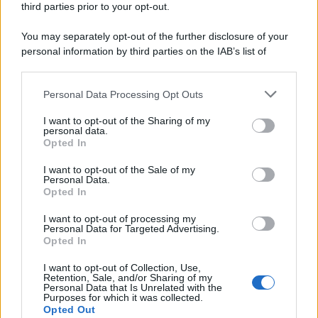
third parties prior to your opt-out.
nella Manovra 2027
9 Agosto 2026
Evidenza
You may separately opt-out of the further disclosure of your
personal information by third parties on the IAB’s list of
downstream participants.
Categorie
Personal Data Processing Opt Outs
This information may also be disclosed by us to third parties
on the IAB’s List of Downstream Participants that may further
Evidenza
20728
I want to opt-out of the Sharing of my
disclose it to other third parties.
personal data.
Lavoro & Diritti
14933
Opted In
Cronaca sindacale
8053
Politica
5140
I want to opt-out of the Sale of my
Scuola & Formazione
3015
Personal Data.
Opted In
Economia & Lavoro
1125
Fisco & Tasse
533
I want to opt-out of processing my
Senza categoria
371
Personal Data for Targeted Advertising.
Opted In
I want to opt-out of Collection, Use,
Retention, Sale, and/or Sharing of my
TuttoLavoro24.it Testata giornalistica registrata presso il Tribunale di
Personal Data that Is Unrelated with the
Roma al n. 97/2020 del 25 settembre 2020 - Aut. ROC n. 39028
Purposes for which it was collected.
Opted Out
Editore:
Nevera Editore s.r.l.
via Tiburtina, 5 - 00185 Roma