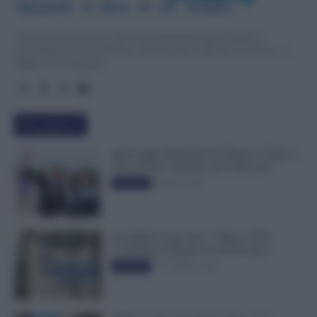
Quando  il  lavo
r
o  fa  notizia
TuttoLavoro24.it è un sito di informazione giornalistica e
specialistica sui grandi temi dell’attualità attinenti al Lavoro, ai
Diritti, all’Economia.
Più popolari
Busta paga dipendenti di Palazzo Chigi, Il
Sole 24 Ore: aumento da 9.500 euro
9 Marzo 2022
Evidenza
Invalidità Civile: dal 1° Marzo 2026
Cambiano le Regole in 40 Province
13 Febbraio 2026
Evidenza