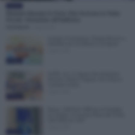
Evidenza
Malattia Durante le Ferie, Può Arrivare la Visita
Fiscale: Attenzione all’Indirizzo
Otello Bianchi
-
9 Agosto 2026
Assegno di Inclusione, Doppia Ricarica a
Settembre per Chi Rinnova ad Agosto
9 Agosto 2026
Evidenza
NoiPA, 10 e 11 Agosto Due Emissioni
Decisive: Prima l’Urgente, Poi il Nuovo
Contratto Scuola
9 Agosto 2026
Evidenza
Bonus 1.000 Euro INPS per le Famiglie
per Sempre: il Governo Pensa alla Svolta
nella Manovra 2027
9 Agosto 2026
Evidenza