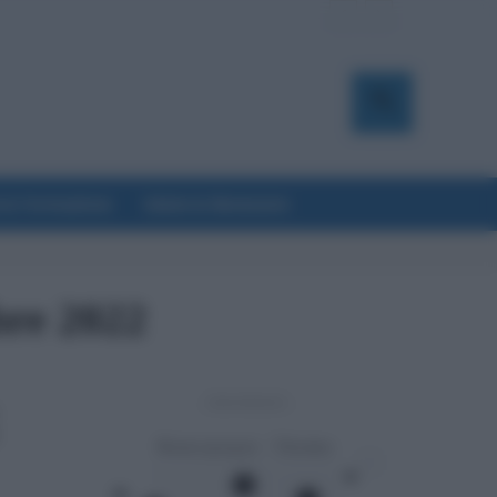
a & Formazione
Salute & Benessere
bre 2022
- Advertisement -