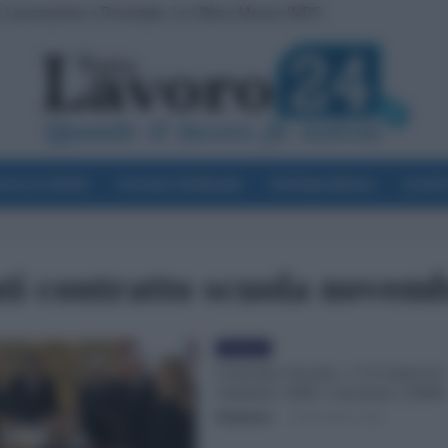
 Lavorazione o Prenotate. Le Ultime Mosse INPS
voro & Diritti
Cronaca Sindacale
Giurisprudenza
Scuol
ti contratto scuola novem
Evidenza
Contratto Scuola: c’è il rinnovo!
Aumenti 100€ e Arretrati 2.000€
Redazione
-
10 Novembre 2022