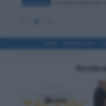
Bonus Nido: Domande Accolte, in
BREAKING NEWS
Politica
Economia & Lavoro
La
Home
Tags
Arretrati contratto scuola novembre 2022
Arretra
- Advertisement -