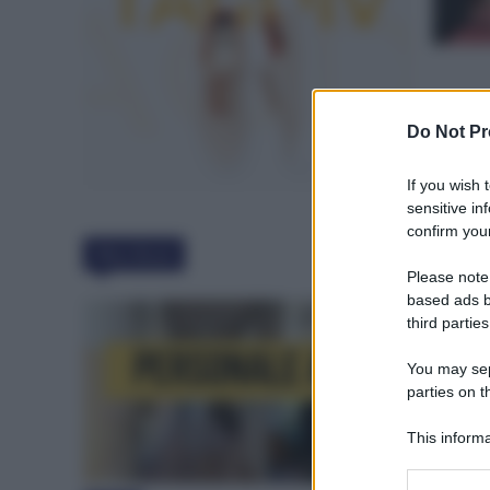
Do Not Pr
If you wish 
sensitive in
confirm your
Must Read
Please note
based ads b
third parties
You may sepa
parties on t
This informa
Participants