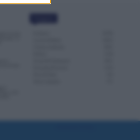
Categorie
Evidenza
20700
nde Accolte,
renotate. Le
Lavoro & Diritti
14912
S
Cronaca sindacale
8051
Politica
5139
ono i
Scuola & Formazione
3011
va la Svolta
Economia & Lavoro
1125
Fisco & Tasse
533
Senza categoria
371
i il
 fino a 221
l 2025
Preferenze Privacy