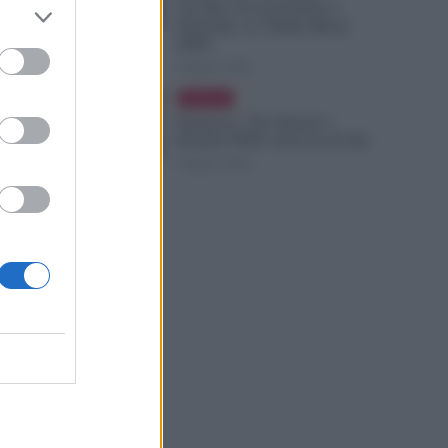
Accolte, in Lavorazione o
Prenotate. Le Ultime Mosse
INPS
6 Agosto 2026
Evidenza
Rimborso 730, Partono i
Bonifici INPS. Arriva la Svolta
6 Agosto 2026