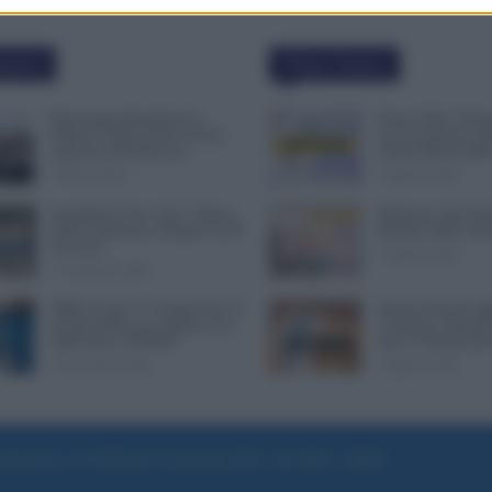
polari
Ultime Notizie
Busta paga dipendenti di
Bonus Nido: Doma
Palazzo Chigi, Il Sole 24 Ore:
in Lavorazione o P
aumento da 9.500 euro
Ultime Mosse INP
9 Marzo 2022
6 Agosto 2026
Invalidità Civile: dal 1° Marzo
Rimborso 730, Part
2026 Cambiano le Regole in 40
Bonifici INPS. Arri
Province
6 Agosto 2026
13 Febbraio 2026
INPS ricorda “C’è Tempo fino al
Statali, Firmato Ogg
14 Novembre per il Bonus con
Contratto: Aumenti
ISEE Fino a 50.000€”
Euro e Arretrati da
5 Novembre 2025
6 Agosto 2026
e di Roma al n. 97/2020 del 25 settembre 2020 - Aut. ROC n. 39028