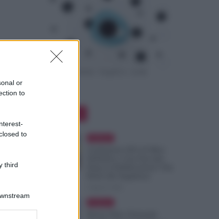
sonal or
ection to
Editor Picks
nterest-
closed to
Evidenza
Graduatorie ATA 24 Mesi
Definitive, Cosa Succede
 third
Dopo la Pubblicazione? Dai
Ruoli alle Supplenze
6 Agosto 2026
Downstream
Evidenza
Bonus Nido: Domande