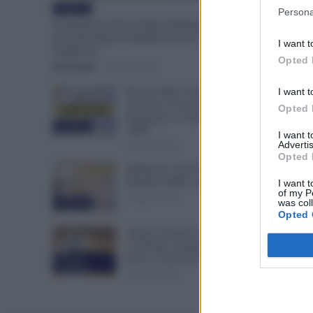
Evidenza
Persona
Graduatorie ATA 24 Mesi Definitive, Cosa
Succede Dopo la Pubblicazione? Dai Ruoli alle
I want t
Supplenze
Opted 
Erica Zamò
-
6 Agosto 2026
I want t
Bonus Nido: Domande
Accolte, in Lavorazione o
Opted 
Prenotate. Le Ultime Mosse
Evidenza
INPS
I want 
Advertis
6 Agosto 2026
Opted 
Rimborso 730, Partono i
Bonifici INPS. Arriva la Svolta
I want t
of my P
6 Agosto 2026
was col
Evidenza
Opted 
Statali, Firmato Oggi il
Contratto: Aumenti fino a 221
Euro e Arretrati dal 2025
Cronaca
sindacale
6 Agosto 2026