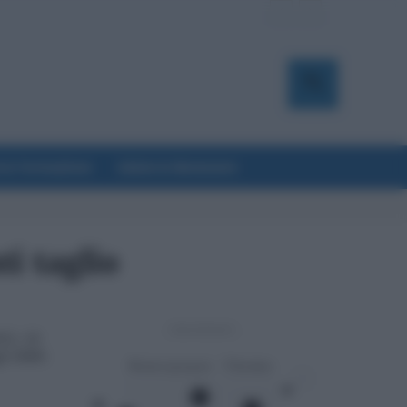
a & Formazione
Salute & Benessere
i taglio
- Advertisement -
022, 10
gli INPS