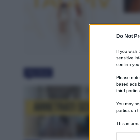
Do Not Pr
If you wish 
sensitive in
confirm your
Must Read
Please note
based ads b
third parties
You may sepa
parties on t
This informa
Participants