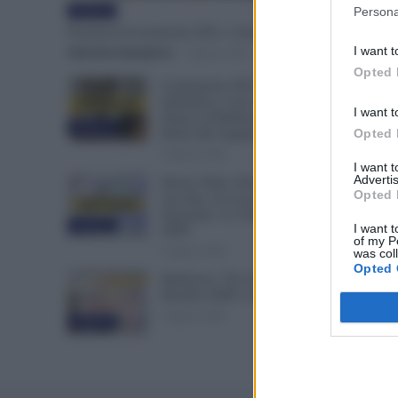
Persona
Evidenza
Posizioni Economiche ATA: 2 Anni di Arretrati
I want t
Valentina Giampietro
-
6 Agosto 2026
Opted 
Graduatorie ATA 24 Mesi
Definitive, Cosa Succede
I want t
Dopo la Pubblicazione? Dai
Evidenza
Ruoli alle Supplenze
Opted 
6 Agosto 2026
I want 
Advertis
Bonus Nido: Domande
Opted 
Accolte, in Lavorazione o
Prenotate. Le Ultime Mosse
Evidenza
I want t
INPS
of my P
6 Agosto 2026
was col
Opted 
Rimborso 730, Partono i
Bonifici INPS. Arriva la Svolta
6 Agosto 2026
Evidenza