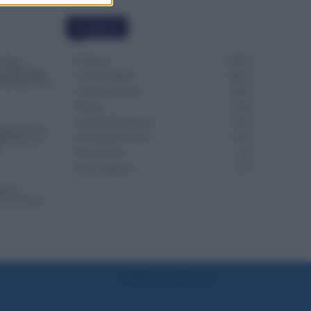
Categorie
Evidenza
20701
4 Mesi
Succede Dopo
Lavoro & Diritti
14913
Dai Ruoli alle
Cronaca sindacale
8051
Politica
5139
Scuola & Formazione
3011
nde Accolte,
Economia & Lavoro
1125
renotate. Le
S
Fisco & Tasse
533
Senza categoria
371
ono i
va la Svolta
Preferenze Privacy