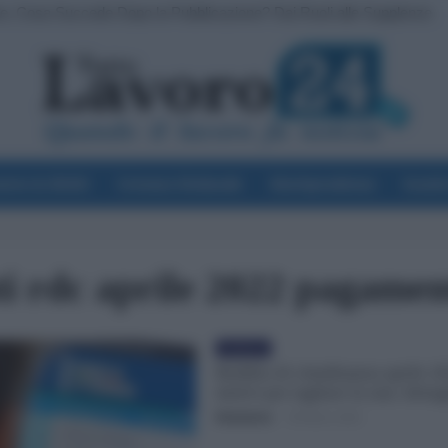
ve, Cosa Succede Dopo la Pubblicazione? Dai Ruoli alle Supplenze
voro & Diritti
Cronaca Sindacale
Giurisprudenza
Scuol
ti rdc aprile 2022 pagament
Evidenza
Reddito di cittadinanza aprile 2
motivi per tagliare la rata: detta
Redazione
-
30 Marzo 2022