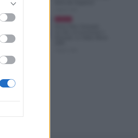
Ruoli alle Supplenze
6 Agosto 2026
Evidenza
Bonus Nido: Domande
Accolte, in Lavorazione o
Prenotate. Le Ultime Mosse
INPS
6 Agosto 2026