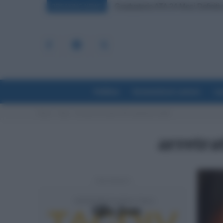
Graduatorie ATA 24 Mesi Definiti
BREAKING NEWS
Politica
Economia & Lavoro
La
Home
Tags
Arretrati rdc aprile 2022 pagamenti taglio
arretra
- Advertisement -