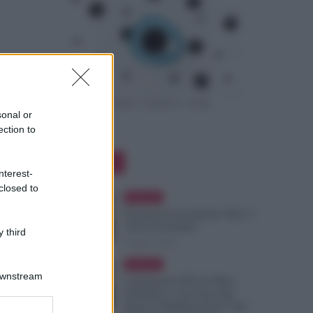
sonal or
ection to
Editor Picks
nterest-
closed to
Evidenza
Posizioni Economiche ATA: 2
Anni di Arretrati
 third
6 Agosto 2026
Evidenza
Downstream
Graduatorie ATA 24 Mesi
Definitive, Cosa Succede
Dopo la Pubblicazione? Dai