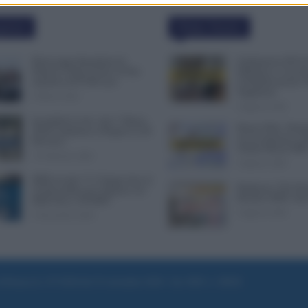
polari
Ultime Notizie
Busta paga dipendenti di
Graduatorie ATA 2
Palazzo Chigi, Il Sole 24 Ore:
Definitive, Cosa 
aumento da 9.500 euro
la Pubblicazione? 
Supplenze
9 Marzo 2022
6 Agosto 2026
Invalidità Civile: dal 1° Marzo
Bonus Nido: Doma
2026 Cambiano le Regole in 40
in Lavorazione o P
Province
Ultime Mosse INP
13 Febbraio 2026
6 Agosto 2026
INPS ricorda “C’è Tempo fino al
Rimborso 730, Part
14 Novembre per il Bonus con
Bonifici INPS. Arri
ISEE Fino a 50.000€”
6 Agosto 2026
5 Novembre 2025
e di Roma al n. 97/2020 del 25 settembre 2020 - Aut. ROC n. 39028