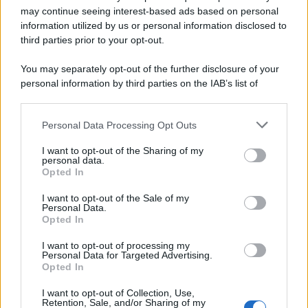
may continue seeing interest-based ads based on personal
Rimborso 730, Partono i Bonifici INPS.
information utilized by us or personal information disclosed to
Arriva la Svolta
third parties prior to your opt-out.
6 Agosto 2026
Evidenza
You may separately opt-out of the further disclosure of your
personal information by third parties on the IAB’s list of
downstream participants.
Categorie
Personal Data Processing Opt Outs
This information may also be disclosed by us to third parties
on the IAB’s List of Downstream Participants that may further
Evidenza
20701
I want to opt-out of the Sharing of my
disclose it to other third parties.
personal data.
Lavoro & Diritti
14913
Opted In
Cronaca sindacale
8051
Politica
5139
I want to opt-out of the Sale of my
Scuola & Formazione
3011
Personal Data.
Opted In
Economia & Lavoro
1125
Fisco & Tasse
533
I want to opt-out of processing my
Senza categoria
371
Personal Data for Targeted Advertising.
Opted In
I want to opt-out of Collection, Use,
Retention, Sale, and/or Sharing of my