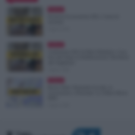
Evidenza
Posizioni Economiche ATA: 2 Anni di
Arretrati
6 Agosto 2026
Evidenza
Graduatorie ATA 24 Mesi Definitive, Cosa
Succede Dopo la Pubblicazione? Dai Ruoli
alle Supplenze
6 Agosto 2026
Evidenza
Bonus Nido: Domande Accolte, in
Lavorazione o Prenotate. Le Ultime Mosse
INPS
6 Agosto 2026
T
utto