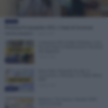
Evidenza
Posizioni Economiche ATA: 2 Anni di Arretrati
Valentina Giampietro
-
6 Agosto 2026
Graduatorie ATA 24 Mesi Definitive, Cosa
Succede Dopo la Pubblicazione? Dai Ruoli
alle Supplenze
6 Agosto 2026
Evidenza
Bonus Nido: Domande Accolte, in
Lavorazione o Prenotate. Le Ultime Mosse
INPS
6 Agosto 2026
Evidenza
Rimborso 730, Partono i Bonifici INPS.
Arriva la Svolta