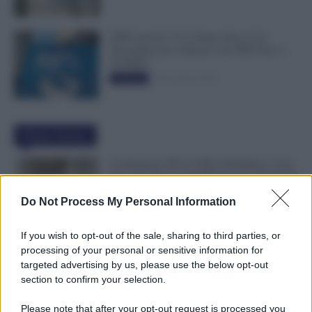
INPS ricorda “C’è Tempo fino al 14
Novembre per il Bonus con ISEE Fino a
50.000€”
5 Novembre 2025
Evidenza
Ultime Notizie
Graduatorie ATA 24 Mesi Definitive, Cosa
Succede Dopo la Pubblicazione? Dai Ruoli
alle Supplenze
Do Not Process My Personal Information
6 Agosto 2026
Evidenza
If you wish to opt-out of the sale, sharing to third parties, or
Bonus Nido: Domande Accolte, in
processing of your personal or sensitive information for
Lavorazione o Prenotate. Le Ultime Mosse
targeted advertising by us, please use the below opt-out
INPS
section to confirm your selection.
6 Agosto 2026
Evidenza
Please note that after your opt-out request is processed you